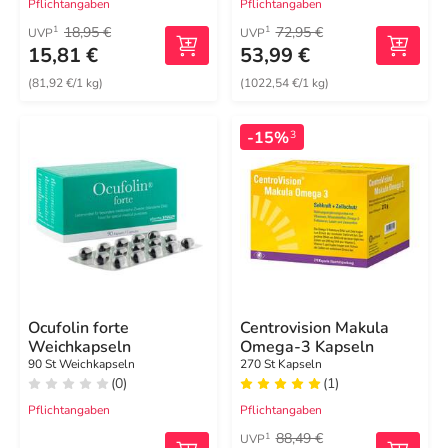
Pflichtangaben
Pflichtangaben
18,95 €
72,95 €
1
1
UVP
UVP
15,81 €
53,99 €
(81,92 €/1 kg)
(1022,54 €/1 kg)
-15%
3
Ocufolin forte
Centrovision Makula
Weichkapseln
Omega-3 Kapseln
90 St Weichkapseln
270 St Kapseln
(0)
(1)
Pflichtangaben
Pflichtangaben
88,49 €
1
UVP