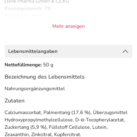
Denk Pharma GmbH & Co.KG
Prinzregentenstr. 79
81675 München
Mehr anzeigen
Informationen zu diesem Lebensmittel (wie z. B. Zutaten,
Allergene) sind bei den Lebensmittelangaben als pdf
hinterlegt. (oben)
Lebensmittelangaben
Nettofüllmenge:
50 g
Bezeichnung des Lebensmittels
Nahrungsergänzungsmittel
Zutaten
Calciumascorbat, Palmentang (17,6 %), Überzugsmittel
Hydroxypropylmethylcellulose, D-α-Tocopherylacetat,
Zuckertang (5,9 %), Füllstoff Cellulose, Lutein,
Zeaxanthin, Zinkcitrat, Kupfercitrat.