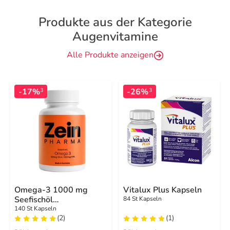
Produkte aus der Kategorie
Augenvitamine
Alle Produkte anzeigen
-17%
-26%
3
3
Omega-3 1000 mg
Vitalux Plus Kapseln
Seefischöl
84 St Kapseln
Softgelkapseln hochdo.
140 St Kapseln
(2)
(1)