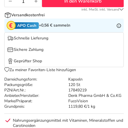
Refluthin, Lasea & Carmenthin Deals
Sport & Fitness
Täglich gut versorgt
In den Warenkorb
inkl. MwSt. inkl. Versand
Versandkostenfrei
Salus Deals
Tierapotheke
+0,56 €
sammeln
APO Cash
Vitamine & Mineralstoffe
Schnelle Lieferung
Sichere Zahlung
Marken
Geprüfter Shop
Zu meiner Favoriten-Liste hinzufügen
Darreichungsform:
Kapseln
Packungsgröße:
120 St
PZN/Art.Nr.:
17849219
Anbieter/Hersteller:
Denk Pharma GmbH & Co.KG
Marke/Präparat:
FucoVision
Grundpreis:
1119,80 €/1 kg
Nahrungsergänzungsmittel mit Vitaminen, Mineralstoffen und
Carotinoiden