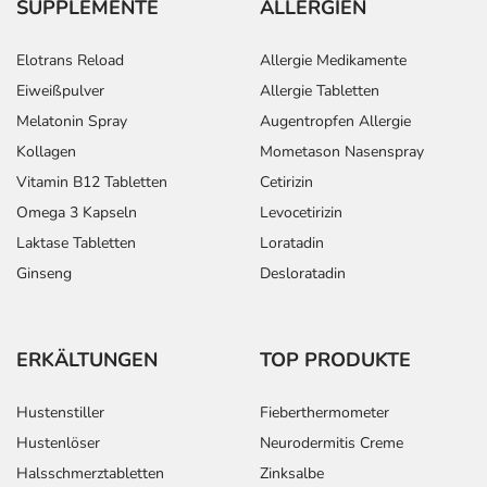
SUPPLEMENTE
ALLERGIEN
Elotrans Reload
Allergie Medikamente
Eiweißpulver
Allergie Tabletten
Melatonin Spray
Augentropfen Allergie
Kollagen
Mometason Nasenspray
Vitamin B12 Tabletten
Cetirizin
Omega 3 Kapseln
Levocetirizin
Laktase Tabletten
Loratadin
Ginseng
Desloratadin
ERKÄLTUNGEN
TOP PRODUKTE
Hustenstiller
Fieberthermometer
Hustenlöser
Neurodermitis Creme
Halsschmerztabletten
Zinksalbe