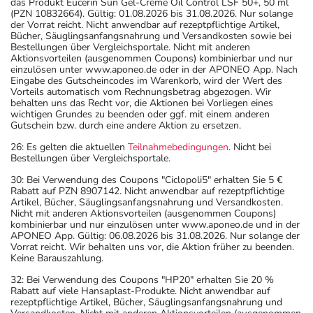
das Produkt Eucerin Sun Gel-Creme Oil Control LSF 50+, 50 ml
(PZN 10832664). Gültig: 01.08.2026 bis 31.08.2026. Nur solange
der Vorrat reicht. Nicht anwendbar auf rezeptpflichtige Artikel,
Bücher, Säuglingsanfangsnahrung und Versandkosten sowie bei
Bestellungen über Vergleichsportale. Nicht mit anderen
Aktionsvorteilen (ausgenommen Coupons) kombinierbar und nur
einzulösen unter www.aponeo.de oder in der APONEO App. Nach
Eingabe des Gutscheincodes im Warenkorb, wird der Wert des
Vorteils automatisch vom Rechnungsbetrag abgezogen. Wir
behalten uns das Recht vor, die Aktionen bei Vorliegen eines
wichtigen Grundes zu beenden oder ggf. mit einem anderen
Gutschein bzw. durch eine andere Aktion zu ersetzen.
26: Es gelten die aktuellen
Teilnahmebedingungen
. Nicht bei
Bestellungen über Vergleichsportale.
30: Bei Verwendung des Coupons "Ciclopoli5" erhalten Sie 5 €
Rabatt auf PZN 8907142. Nicht anwendbar auf rezeptpflichtige
Artikel, Bücher, Säuglingsanfangsnahrung und Versandkosten.
Nicht mit anderen Aktionsvorteilen (ausgenommen Coupons)
kombinierbar und nur einzulösen unter www.aponeo.de und in der
APONEO App. Gültig: 06.08.2026 bis 31.08.2026. Nur solange der
Vorrat reicht. Wir behalten uns vor, die Aktion früher zu beenden.
Keine Barauszahlung.
32: Bei Verwendung des Coupons "HP20" erhalten Sie 20 %
Rabatt auf viele Hansaplast-Produkte. Nicht anwendbar auf
rezeptpflichtige Artikel, Bücher, Säuglingsanfangsnahrung und