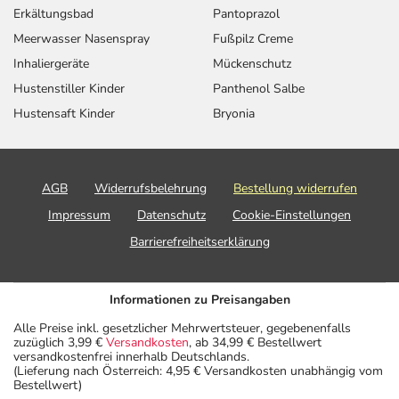
Erkältungsbad
Pantoprazol
Meerwasser Nasenspray
Fußpilz Creme
Inhaliergeräte
Mückenschutz
Hustenstiller Kinder
Panthenol Salbe
Hustensaft Kinder
Bryonia
AGB
Widerrufsbelehrung
Bestellung widerrufen
Impressum
Datenschutz
Cookie-Einstellungen
Barrierefreiheitserklärung
Informationen zu Preisangaben
Alle Preise inkl. gesetzlicher Mehrwertsteuer, gegebenenfalls
zuzüglich 3,99 €
Versandkosten
, ab 34,99 € Bestellwert
versandkostenfrei innerhalb Deutschlands.
(Lieferung nach Österreich: 4,95 € Versandkosten unabhängig vom
Bestellwert)