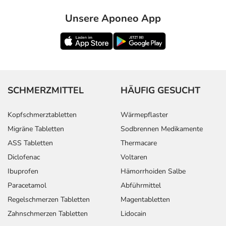
Adresse des Anbieters/Herstellers
Unsere Aponeo App
ALIUD Pharma GmbH
Gottlieb-Daimler-Str. 19
89150 Laichingen
elektronische Adresse: info@aliud.de
SCHMERZMITTEL
HÄUFIG GESUCHT
Angaben gem. EU-Produktsicherheitsverordnung (GPSR)
anzeigen
Kopfschmerztabletten
Wärmepflaster
Das
PDF des Beipackzettels
können Sie sich oben
Migräne Tabletten
Sodbrennen Medikamente
herunterladen.
ASS Tabletten
Thermacare
Diclofenac
Voltaren
Ibuprofen
Hämorrhoiden Salbe
Paracetamol
Abführmittel
Regelschmerzen Tabletten
Magentabletten
Zahnschmerzen Tabletten
Lidocain