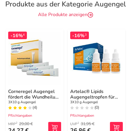
Produkte aus der Kategorie Augengel
Alle Produkte anzeigen
-16%
-16%
4
3
Corneregel Augengel
Artelac® Lipids
fördert die Wundheilung
Augengeltropfen für
am Auge
stark tränende Augen
3X10 g Augengel
3X10 g Augengel
(4)
(0)
Pflichtangaben
Pflichtangaben
29,00 €
31,95 €
2
1
MRP
UVP
24,27 €
26,86 €