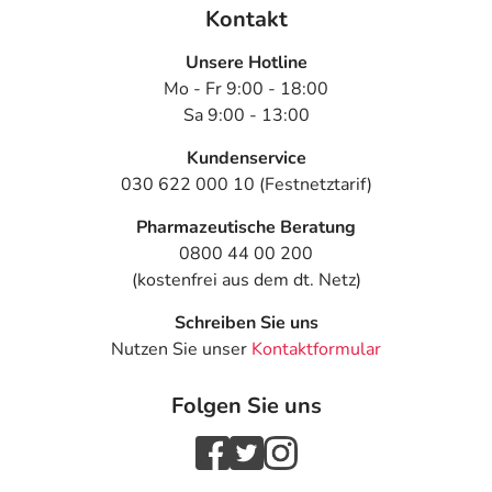
Kontakt
Welche Inhaltsstoffe sind in Hyaluron AL Gel
Augentropfen enthalten?
Unsere Hotline
Hyaluron AL Gel Augentropfen enthalten
Mo - Fr 9:00 - 18:00
Natriumhyaluronat 0,3 %, Natriumchlorid, Natriumcitrat,
Sa 9:00 - 13:00
Citronensäure und Wasser für Injektionszwecke.
Kundenservice
Anwendung
030 622 000 10 (Festnetztarif)
Pharmazeutische Beratung
Bei Bedarf 3-5 mal täglich 1 Tropfen in den
0800 44 00 200
Bindehautsack des Auges eintropfen.
(kostenfrei aus dem dt. Netz)
Die Augentropfen sind zur Daueranwendung geeignet.
Schreiben Sie uns
Inhaltsstoffe
Nutzen Sie unser
Kontaktformular
Inhaltsstoffe
je ml Augentropfen:
Folgen Sie uns
Natriumhyaluronat 0,3 %
Sonstige Bestandteile: Natriumcitrat, Citronensäure und
Wasser für Injektionszwecke.