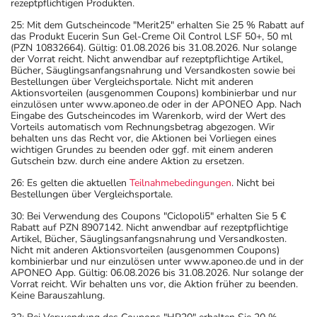
rezeptpflichtigen Produkten.
25: Mit dem Gutscheincode "Merit25" erhalten Sie 25 % Rabatt auf
das Produkt Eucerin Sun Gel-Creme Oil Control LSF 50+, 50 ml
(PZN 10832664). Gültig: 01.08.2026 bis 31.08.2026. Nur solange
der Vorrat reicht. Nicht anwendbar auf rezeptpflichtige Artikel,
Bücher, Säuglingsanfangsnahrung und Versandkosten sowie bei
Bestellungen über Vergleichsportale. Nicht mit anderen
Aktionsvorteilen (ausgenommen Coupons) kombinierbar und nur
einzulösen unter www.aponeo.de oder in der APONEO App. Nach
Eingabe des Gutscheincodes im Warenkorb, wird der Wert des
Vorteils automatisch vom Rechnungsbetrag abgezogen. Wir
behalten uns das Recht vor, die Aktionen bei Vorliegen eines
wichtigen Grundes zu beenden oder ggf. mit einem anderen
Gutschein bzw. durch eine andere Aktion zu ersetzen.
26: Es gelten die aktuellen
Teilnahmebedingungen
. Nicht bei
Bestellungen über Vergleichsportale.
30: Bei Verwendung des Coupons "Ciclopoli5" erhalten Sie 5 €
Rabatt auf PZN 8907142. Nicht anwendbar auf rezeptpflichtige
Artikel, Bücher, Säuglingsanfangsnahrung und Versandkosten.
Nicht mit anderen Aktionsvorteilen (ausgenommen Coupons)
kombinierbar und nur einzulösen unter www.aponeo.de und in der
APONEO App. Gültig: 06.08.2026 bis 31.08.2026. Nur solange der
Vorrat reicht. Wir behalten uns vor, die Aktion früher zu beenden.
Keine Barauszahlung.