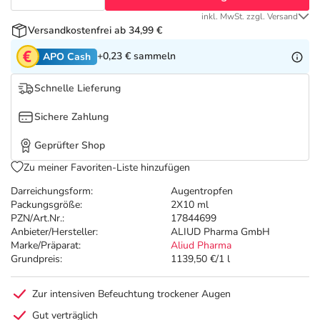
Refluthin, Lasea & Carmenthin Deals
Sport & Fitness
Täglich gut versorgt
inkl. MwSt. zzgl. Versand
Versandkostenfrei ab 34,99 €
Salus Deals
Tierapotheke
+0,23 €
sammeln
APO Cash
Vitamine & Mineralstoffe
Schnelle Lieferung
Sichere Zahlung
Marken
Geprüfter Shop
Zu meiner Favoriten-Liste hinzufügen
Darreichungsform:
Augentropfen
Packungsgröße:
2X10 ml
PZN/Art.Nr.:
17844699
Anbieter/Hersteller:
ALIUD Pharma GmbH
Marke/Präparat:
Aliud Pharma
Grundpreis:
1139,50 €/1 l
Zur intensiven Befeuchtung trockener Augen
Gut verträglich