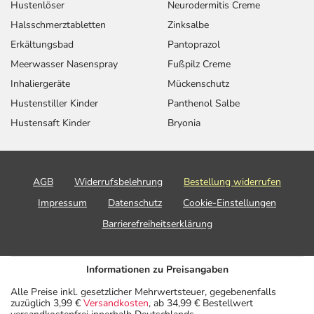
Hustenlöser
Neurodermitis Creme
Halsschmerztabletten
Zinksalbe
Erkältungsbad
Pantoprazol
Meerwasser Nasenspray
Fußpilz Creme
Inhaliergeräte
Mückenschutz
Hustenstiller Kinder
Panthenol Salbe
Hustensaft Kinder
Bryonia
AGB
Widerrufsbelehrung
Bestellung widerrufen
Impressum
Datenschutz
Cookie-Einstellungen
Barrierefreiheitserklärung
Informationen zu Preisangaben
Alle Preise inkl. gesetzlicher Mehrwertsteuer, gegebenenfalls
zuzüglich 3,99 €
Versandkosten
, ab 34,99 € Bestellwert