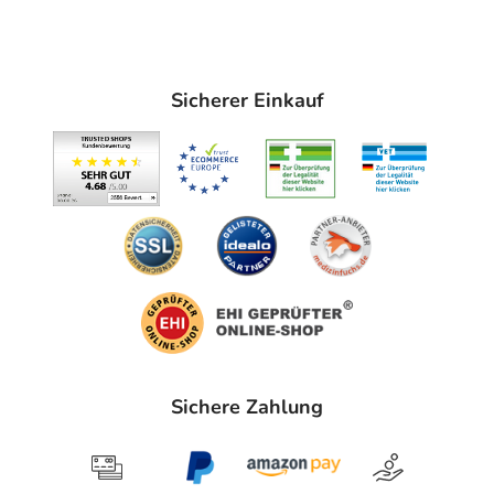
Für Kontaktlinsenträger geeignet
Nach Anbruch 12 Monate verwendbar
Sicherer Einkauf
Konzentrierte Hyaluronsäure für einen
langhaftenden Schutzfilm
Hyaluronsäure wird vom Körper selbst produziert und
kommt auch im Auge vor. Die natürliche Substanz weist
bemerkenswerte Eigenschaften auf: Sie kann bis zum
6.000 fachen ihres Volumens an Wasser binden*,
befeuchtet sehr gut und ist mucoadhäsiv, also
schleimhautanhaftend.
Die Augentropfen bilden einen klaren, stabilen und
besonders langhaftenden Schutzfilm auf der gereizten
Sichere Zahlung
Augenoberfläche. Dank der hohen Konzentration von 0,3
% Natriumhyaluronat werden Bindehaut und Hornhaut
intensiv mit Feuchtigkeit versorgt und Beschwerden