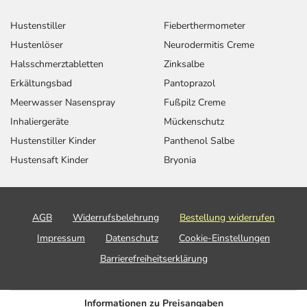
Hustenstiller
Fieberthermometer
Hustenlöser
Neurodermitis Creme
Halsschmerztabletten
Zinksalbe
Erkältungsbad
Pantoprazol
Meerwasser Nasenspray
Fußpilz Creme
Inhaliergeräte
Mückenschutz
Hustenstiller Kinder
Panthenol Salbe
Hustensaft Kinder
Bryonia
AGB
Widerrufsbelehrung
Bestellung widerrufen
Impressum
Datenschutz
Cookie-Einstellungen
Barrierefreiheitserklärung
Informationen zu Preisangaben