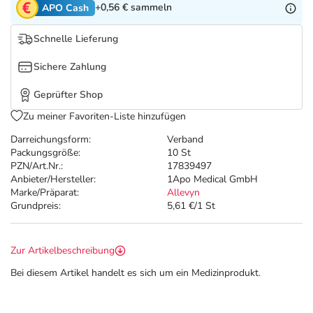
Refluthin, Lasea & Carmenthin Deals
Sport & Fitness
Täglich gut versorgt
+0,56 €
sammeln
APO Cash
Schnelle Lieferung
Salus Deals
Tierapotheke
Sichere Zahlung
Vitamine & Mineralstoffe
Geprüfter Shop
Zu meiner Favoriten-Liste hinzufügen
Marken
Darreichungsform:
Verband
Packungsgröße:
10 St
PZN/Art.Nr.:
17839497
Anbieter/Hersteller:
1Apo Medical GmbH
Marke/Präparat:
Allevyn
Grundpreis:
5,61 €/1 St
Zur Artikelbeschreibung
Bei diesem Artikel handelt es sich um ein Medizinprodukt.