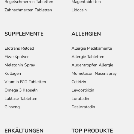
Regelschmerzen Tabletten
Magentabletten
Zahnschmerzen Tabletten
Lidocain
SUPPLEMENTE
ALLERGIEN
Elotrans Reload
Allergie Medikamente
Eiweißpulver
Allergie Tabletten
Melatonin Spray
Augentropfen Allergie
Kollagen
Mometason Nasenspray
Vitamin B12 Tabletten
Cetirizin
Omega 3 Kapseln
Levocetirizin
Laktase Tabletten
Loratadin
Ginseng
Desloratadin
ERKÄLTUNGEN
TOP PRODUKTE