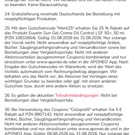
zu beenden. Keine Barauszahlung.
24: Gratislieferung innerhalb Deutschlands bei Bestellung mit
rezeptpflichtigen Produkten.
25: Mit dem Gutscheincode "Merit25" erhalten Sie 25 % Rabatt auf
das Produkt Eucerin Sun Gel-Creme Oil Control LSF 50+, 50 ml
(PZN 10832664). Gültig: 01.08.2026 bis 31.08.2026. Nur solange
der Vorrat reicht. Nicht anwendbar auf rezeptpflichtige Artikel,
Bücher, Säuglingsanfangsnahrung und Versandkosten sowie bei
Bestellungen über Vergleichsportale. Nicht mit anderen
Aktionsvorteilen (ausgenommen Coupons) kombinierbar und nur
einzulösen unter www.aponeo.de oder in der APONEO App. Nach
Eingabe des Gutscheincodes im Warenkorb, wird der Wert des
Vorteils automatisch vom Rechnungsbetrag abgezogen. Wir
behalten uns das Recht vor, die Aktionen bei Vorliegen eines
wichtigen Grundes zu beenden oder ggf. mit einem anderen
Gutschein bzw. durch eine andere Aktion zu ersetzen.
26: Es gelten die aktuellen
Teilnahmebedingungen
. Nicht bei
Bestellungen über Vergleichsportale.
30: Bei Verwendung des Coupons "Ciclopoli5" erhalten Sie 5 €
Rabatt auf PZN 8907142. Nicht anwendbar auf rezeptpflichtige
Artikel, Bücher, Säuglingsanfangsnahrung und Versandkosten.
Nicht mit anderen Aktionsvorteilen (ausgenommen Coupons)
kombinierbar und nur einzulösen unter www.aponeo.de und in der
APONEO App. Gültig: 06.08.2026 bis 31.08.2026. Nur solange der