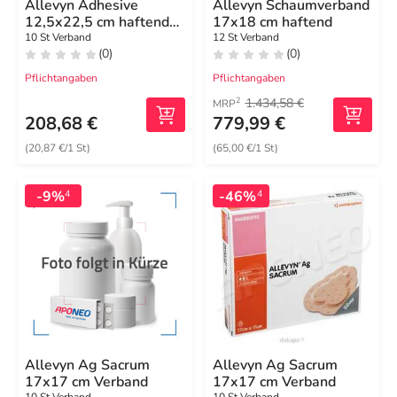
Allevyn Adhesive
Allevyn Schaumverband
12,5x22,5 cm haftende
17x18 cm haftend
Wundauflage
10 St Verband
12 St Verband
(0)
(0)
Pflichtangaben
Pflichtangaben
1.434,58 €
2
MRP
208,68 €
779,99 €
(20,87 €/1 St)
(65,00 €/1 St)
-9%
-46%
4
4
Allevyn Ag Sacrum
Allevyn Ag Sacrum
17x17 cm Verband
17x17 cm Verband