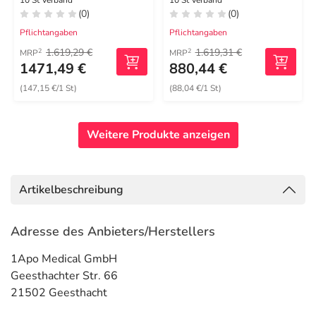
10 St Verband
10 St Verband
(0)
(0)
Pflichtangaben
Pflichtangaben
1.619,29 €
1.619,31 €
2
2
MRP
MRP
1471,49 €
880,44 €
(147,15 €/1 St)
(88,04 €/1 St)
Weitere Produkte anzeigen
Artikelbeschreibung
Adresse des Anbieters/Herstellers
1Apo Medical GmbH
Geesthachter Str. 66
21502 Geesthacht