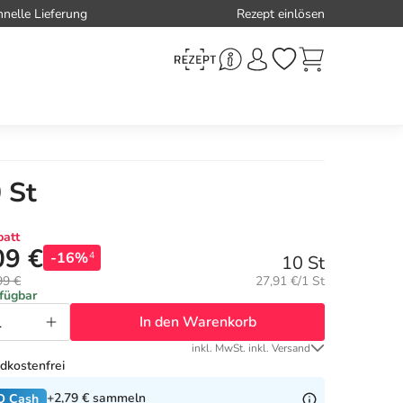
hnelle Lieferung
Rezept einlösen
 St
att
09 €
-16%
4
10 St
Grundpreis:
99 €
27,91 €/1 St
rfügbar
In den Warenkorb
inkl. MwSt. inkl. Versand
dkostenfrei
+2,79 €
sammeln
O Cash