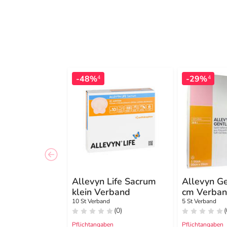
-48%
-29%
4
4
Allevyn Life Sacrum
Allevyn G
klein Verband
cm Verba
10 St Verband
5 St Verband
(0)
(
Pflichtangaben
Pflichtangaben