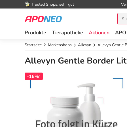
Trusted Shops: sehr gut
Ver
Produkte
Tierapotheke
Aktionen
APO
Startseite
Markenshops
Allevyn
Allevyn Gentle 
Allevyn Gentle Border Li
-16%
4