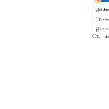
Schne
Siche
Geprü
Zu mein