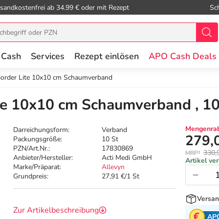
sandkostenfrei ab 34.99 € oder mit Rezept
Sc
 Cash
Services
Rezept einlösen
APO Cash Deals
Border Lite 10x10 cm Schaumverband
te 10x10 cm Schaumverband , 10
Mengenrab
Darreichungsform:
Verband
279,
Packungsgröße:
10 St
PZN/Art.Nr.:
17830869
330,
MRP²
Anbieter/Hersteller:
Acti Medi GmbH
Artikel ve
Marke/Präparat:
Allevyn
Grundpreis:
27,91 €/1 St
Versan
Zur Artikelbeschreibung
AP