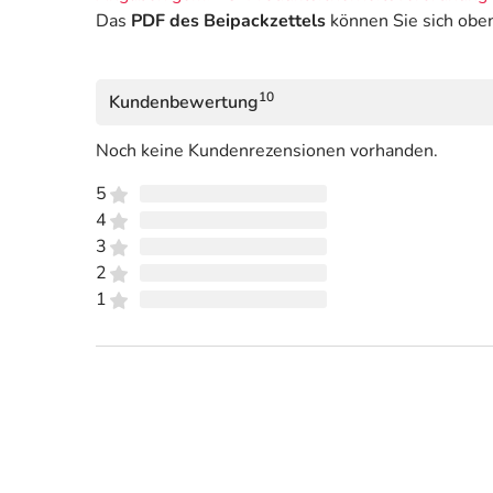
Das
PDF des Beipackzettels
können Sie sich obe
10
Kundenbewertung
Noch keine Kundenrezensionen vorhanden.
5
4
3
2
1