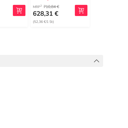
710,84 €
2
MRP
628,31 €
228,89 €
(52,36 €/1 St)
(22,89 €/1 St)