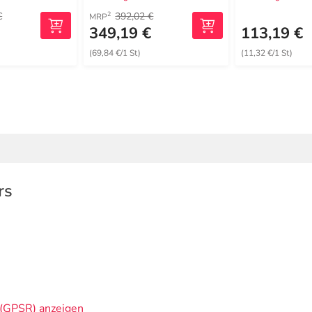
€
392,02 €
2
MRP
€
349,19 €
113,19 €
(69,84 €/1 St)
(11,32 €/1 St)
rs
(GPSR) anzeigen