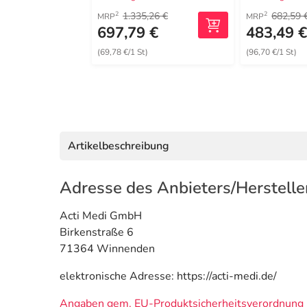
1.335,26 €
682,59 
2
2
MRP
MRP
697,79 €
483,49 
(69,78 €/1 St)
(96,70 €/1 St)
Artikelbeschreibung
Adresse des Anbieters/Herstelle
Acti Medi GmbH
Birkenstraße 6
71364 Winnenden
elektronische Adresse: https://acti-medi.de/
Angaben gem. EU-Produktsicherheitsverordnung 