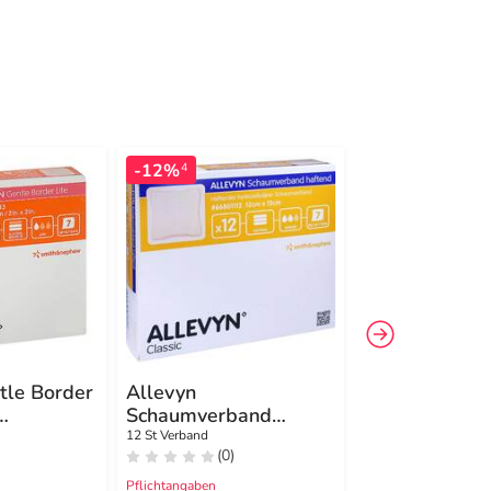
-12%
4
tle Border
Allevyn
Allevyn non 
Schaumverband
5x5 cm Wund
and
12x13 cm haftend
12 St Verband
10 St Verband
(0)
(0)
Pflichtangaben
Pflichtangaben