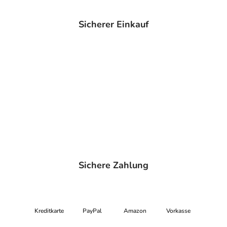
Söflinger Str. 218
89077 Ulm
Sicherer Einkauf
elektronische Adresse: https://www.beurer.com/de/
Angaben gem. EU-Produktsicherheitsverordnung (GPSR)
anzeigen
Das
PDF des Beipackzettels
können Sie sich oben
herunterladen.
Sichere Zahlung
Kreditkarte
PayPal
Amazon
Vorkasse