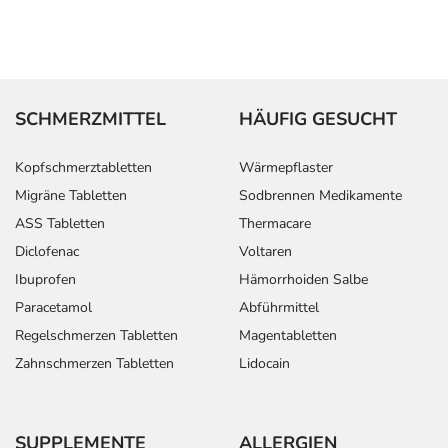
SCHMERZMITTEL
HÄUFIG GESUCHT
Kopfschmerztabletten
Wärmepflaster
Migräne Tabletten
Sodbrennen Medikamente
ASS Tabletten
Thermacare
Diclofenac
Voltaren
Ibuprofen
Hämorrhoiden Salbe
Paracetamol
Abführmittel
Regelschmerzen Tabletten
Magentabletten
Zahnschmerzen Tabletten
Lidocain
SUPPLEMENTE
ALLERGIEN