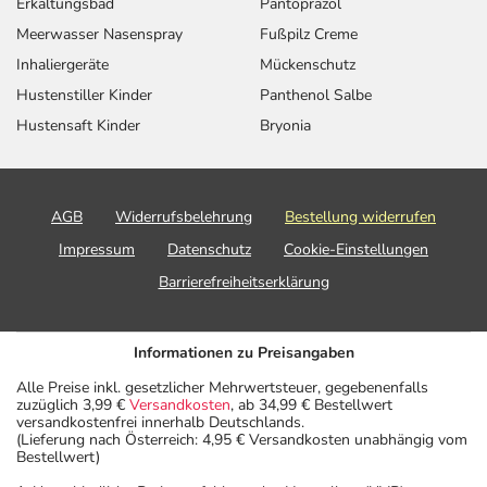
Erkältungsbad
Pantoprazol
Meerwasser Nasenspray
Fußpilz Creme
Inhaliergeräte
Mückenschutz
Hustenstiller Kinder
Panthenol Salbe
Hustensaft Kinder
Bryonia
AGB
Widerrufsbelehrung
Bestellung widerrufen
Impressum
Datenschutz
Cookie-Einstellungen
Barrierefreiheitserklärung
Informationen zu Preisangaben
Alle Preise inkl. gesetzlicher Mehrwertsteuer, gegebenenfalls
zuzüglich 3,99 €
Versandkosten
, ab 34,99 € Bestellwert
versandkostenfrei innerhalb Deutschlands.
(Lieferung nach Österreich: 4,95 € Versandkosten unabhängig vom
Bestellwert)