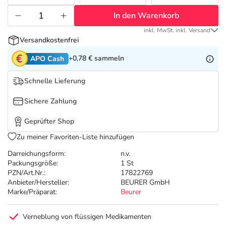
Refluthin, Lasea & Carmenthin Deals
Sport & Fitness
Täglich gut versorgt
In den Warenkorb
Salus Deals
Tierapotheke
inkl. MwSt. inkl. Versand
Versandkostenfrei
+0,78 €
sammeln
Vitamine & Mineralstoffe
APO Cash
Schnelle Lieferung
Marken
Sichere Zahlung
Geprüfter Shop
Zu meiner Favoriten-Liste hinzufügen
Darreichungsform:
n.v.
Packungsgröße:
1 St
PZN/Art.Nr.:
17822769
Anbieter/Hersteller:
BEURER GmbH
Marke/Präparat:
Beurer
Verneblung von flüssigen Medikamenten