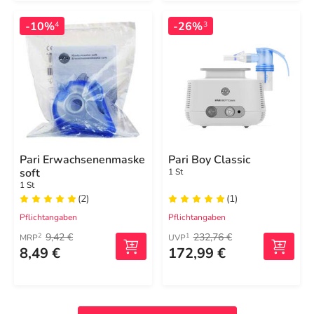
-10%
-26%
4
3
Pari Erwachsenenmaske
Pari Boy Classic
soft
1 St
1 St
(2)
(1)
Pflichtangaben
Pflichtangaben
9,42 €
232,76 €
2
1
MRP
UVP
8,49 €
172,99 €