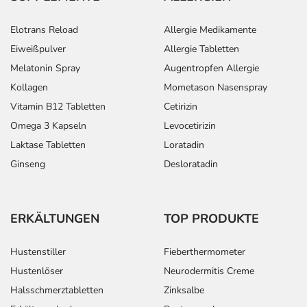
Elotrans Reload
Allergie Medikamente
Eiweißpulver
Allergie Tabletten
Melatonin Spray
Augentropfen Allergie
Kollagen
Mometason Nasenspray
Vitamin B12 Tabletten
Cetirizin
Omega 3 Kapseln
Levocetirizin
Laktase Tabletten
Loratadin
Ginseng
Desloratadin
ERKÄLTUNGEN
TOP PRODUKTE
Hustenstiller
Fieberthermometer
Hustenlöser
Neurodermitis Creme
Halsschmerztabletten
Zinksalbe