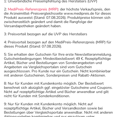
1: Unverbindliche Preisempfehlung des Herstellers (UVP)
2:
MediPreis-Referenzpreis (MRP)
: der höchste Verkaufspreis, den
die Arzneimittel-Preisvergleichsseite www.medipreis.de für dieses
Produkt ausweist (Stand: 07.08.2026). Produktpreise können sich
zwischenzeitlich geändert und damit die Rangfolge der
Versandapotheken geändert haben.
3: Preisvorteil bezogen auf die UVP des Herstellers
4: Preisvorteil bezogen auf den MediPreis-Referenzpreis (MRP) für
dieses Produkt (Stand: 07.08.2026).
5: Sie erhalten den Gutschein für Ihre erste Newsletteranmeldung.
Gutscheinbedingungen: Mindestbestellwert 49 €. Rezeptpflichtige
Artikel, Bücher und Bestellungen von Sonderangeboten und
Angeboten via Vergleichsportalen sind vom Gutschein
ausgeschlossen. Pro Kunde nur ein Gutschein. Nicht kombinierbar
mit anderen Gutscheinen, Sonderpreisen und Rabatt-Aktionen.
8: Nur für Kunden mit Kundenkonto möglich. Der Bestellwert
berechnet sich abzüglich ggf. eingelöster Gutscheine und Coupons.
Nicht auf rezeptpflichtige Artikel und Bücher anwendbar und gilt
nicht für Kunden mit Sonderkonditionen.
9: Nur für Kunden mit Kundenkonto möglich. Nicht auf
rezeptpflichtige Artikel, Bücher und Versandkosten sowie bei
Bestellungen über Vergleichsportale anwendbar. Nicht mit anderen
Aktionsvorteilen kombinierbar und nur einzulösen unter