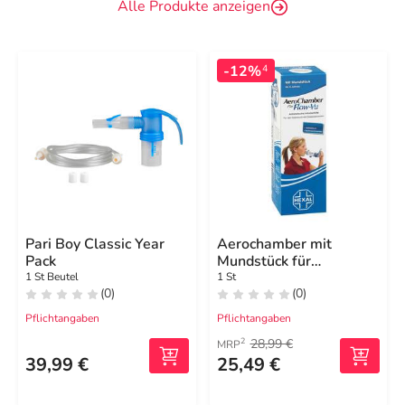
Alle Produkte anzeigen
-12%
4
Pari Boy Classic Year
Aerochamber mit
Pack
Mundstück für
Erwachsene und Kinder
1 St Beutel
1 St
(0)
(0)
ab 5 Jahre blau
Pflichtangaben
Pflichtangaben
28,99 €
2
MRP
39,99 €
25,49 €