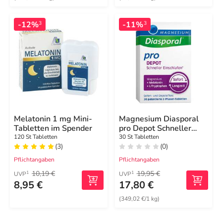
-12%
-11%
3
3
Melatonin 1 mg Mini-
Magnesium Diasporal
Tabletten im Spender
pro Depot Schneller
Einschlafen
120 St Tabletten
30 St Tabletten
(3)
(0)
Pflichtangaben
Pflichtangaben
10,19 €
19,95 €
1
1
UVP
UVP
8,95 €
17,80 €
(349,02 €/1 kg)