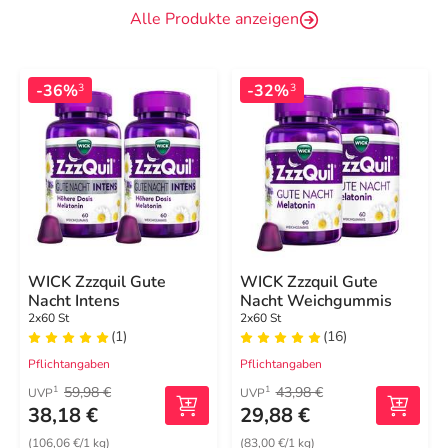
Alle Produkte anzeigen
-36%
-32%
3
3
WICK Zzzquil Gute
WICK Zzzquil Gute
Nacht Intens
Nacht Weichgummis
2x60 St
2x60 St
(1)
(16)
Pflichtangaben
Pflichtangaben
59,98 €
43,98 €
1
1
UVP
UVP
38,18 €
29,88 €
(106,06 €/1 kg)
(83,00 €/1 kg)