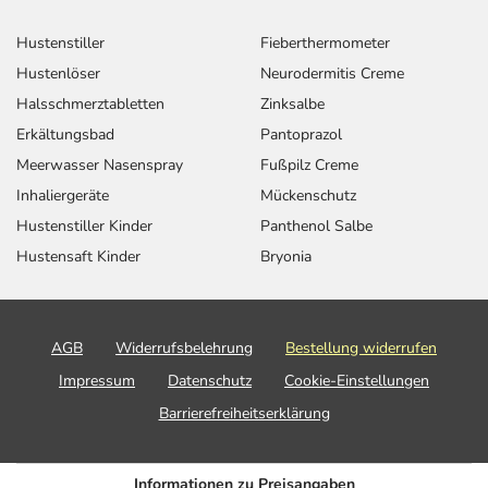
Hustenstiller
Fieberthermometer
Hustenlöser
Neurodermitis Creme
Halsschmerztabletten
Zinksalbe
Erkältungsbad
Pantoprazol
Meerwasser Nasenspray
Fußpilz Creme
Inhaliergeräte
Mückenschutz
Hustenstiller Kinder
Panthenol Salbe
Hustensaft Kinder
Bryonia
AGB
Widerrufsbelehrung
Bestellung widerrufen
Impressum
Datenschutz
Cookie-Einstellungen
Barrierefreiheitserklärung
Informationen zu Preisangaben