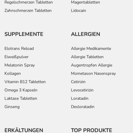
Regelschmerzen Tabletten
Magentabletten
Zahnschmerzen Tabletten
Lidocain
SUPPLEMENTE
ALLERGIEN
Elotrans Reload
Allergie Medikamente
Eiweißpulver
Allergie Tabletten
Melatonin Spray
Augentropfen Allergie
Kollagen
Mometason Nasenspray
Vitamin B12 Tabletten
Cetirizin
Omega 3 Kapseln
Levocetirizin
Laktase Tabletten
Loratadin
Ginseng
Desloratadin
ERKÄLTUNGEN
TOP PRODUKTE