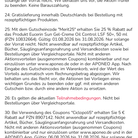
solange der Vorrat reicht. Wir behalten uns vor, die Aktion früher
zu beenden. Keine Barauszahlung.
24: Gratislieferung innerhalb Deutschlands bei Bestellung mit
rezeptpflichtigen Produkten.
25: Mit dem Gutscheincode "Merit25" erhalten Sie 25 % Rabatt auf
das Produkt Eucerin Sun Gel-Creme Oil Control LSF 50+, 50 ml
(PZN 10832664). Gültig: 01.08.2026 bis 31.08.2026. Nur solange
der Vorrat reicht. Nicht anwendbar auf rezeptpflichtige Artikel,
Bücher, Säuglingsanfangsnahrung und Versandkosten sowie bei
Bestellungen über Vergleichsportale. Nicht mit anderen
Aktionsvorteilen (ausgenommen Coupons) kombinierbar und nur
einzulösen unter www.aponeo.de oder in der APONEO App. Nach
Eingabe des Gutscheincodes im Warenkorb, wird der Wert des
Vorteils automatisch vom Rechnungsbetrag abgezogen. Wir
behalten uns das Recht vor, die Aktionen bei Vorliegen eines
wichtigen Grundes zu beenden oder ggf. mit einem anderen
Gutschein bzw. durch eine andere Aktion zu ersetzen.
26: Es gelten die aktuellen
Teilnahmebedingungen
. Nicht bei
Bestellungen über Vergleichsportale.
30: Bei Verwendung des Coupons "Ciclopoli5" erhalten Sie 5 €
Rabatt auf PZN 8907142. Nicht anwendbar auf rezeptpflichtige
Artikel, Bücher, Säuglingsanfangsnahrung und Versandkosten.
Nicht mit anderen Aktionsvorteilen (ausgenommen Coupons)
kombinierbar und nur einzulösen unter www.aponeo.de und in der
APONEO App. Gültig: 06.08.2026 bis 31.08.2026. Nur solange der