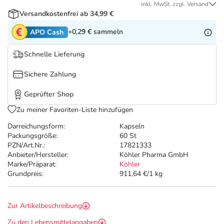
Refluthin, Lasea & Carmenthin Deals
Sport & Fitness
Täglich gut versorgt
inkl. MwSt. zzgl. Versand
Versandkostenfrei ab 34,99 €
Salus Deals
Tierapotheke
+0,29 €
sammeln
APO Cash
Schnelle Lieferung
Vitamine & Mineralstoffe
Sichere Zahlung
Marken
Geprüfter Shop
Zu meiner Favoriten-Liste hinzufügen
Darreichungsform:
Kapseln
Packungsgröße:
60 St
PZN/Art.Nr.:
17821333
Anbieter/Hersteller:
Köhler Pharma GmbH
Marke/Präparat:
Köhler
Grundpreis:
911,64 €/1 kg
Zur Artikelbeschreibung
Zu den Lebensmittelangaben