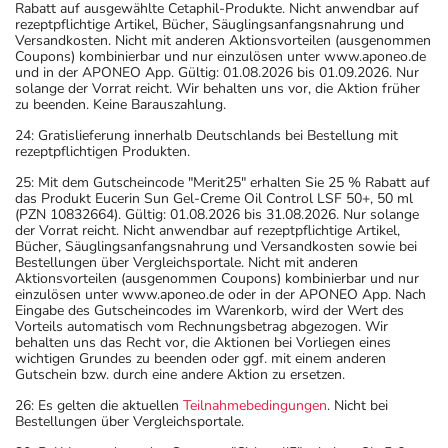
Rabatt auf ausgewählte Cetaphil-Produkte. Nicht anwendbar auf
rezeptpflichtige Artikel, Bücher, Säuglingsanfangsnahrung und
Versandkosten. Nicht mit anderen Aktionsvorteilen (ausgenommen
Coupons) kombinierbar und nur einzulösen unter www.aponeo.de
und in der APONEO App. Gültig: 01.08.2026 bis 01.09.2026. Nur
solange der Vorrat reicht. Wir behalten uns vor, die Aktion früher
zu beenden. Keine Barauszahlung.
24: Gratislieferung innerhalb Deutschlands bei Bestellung mit
rezeptpflichtigen Produkten.
25: Mit dem Gutscheincode "Merit25" erhalten Sie 25 % Rabatt auf
das Produkt Eucerin Sun Gel-Creme Oil Control LSF 50+, 50 ml
(PZN 10832664). Gültig: 01.08.2026 bis 31.08.2026. Nur solange
der Vorrat reicht. Nicht anwendbar auf rezeptpflichtige Artikel,
Bücher, Säuglingsanfangsnahrung und Versandkosten sowie bei
Bestellungen über Vergleichsportale. Nicht mit anderen
Aktionsvorteilen (ausgenommen Coupons) kombinierbar und nur
einzulösen unter www.aponeo.de oder in der APONEO App. Nach
Eingabe des Gutscheincodes im Warenkorb, wird der Wert des
Vorteils automatisch vom Rechnungsbetrag abgezogen. Wir
behalten uns das Recht vor, die Aktionen bei Vorliegen eines
wichtigen Grundes zu beenden oder ggf. mit einem anderen
Gutschein bzw. durch eine andere Aktion zu ersetzen.
26: Es gelten die aktuellen
Teilnahmebedingungen
. Nicht bei
Bestellungen über Vergleichsportale.