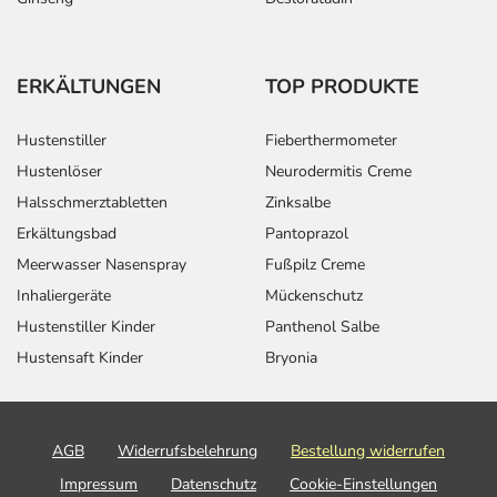
ERKÄLTUNGEN
TOP PRODUKTE
Hustenstiller
Fieberthermometer
Hustenlöser
Neurodermitis Creme
Halsschmerztabletten
Zinksalbe
Erkältungsbad
Pantoprazol
Meerwasser Nasenspray
Fußpilz Creme
Inhaliergeräte
Mückenschutz
Hustenstiller Kinder
Panthenol Salbe
Hustensaft Kinder
Bryonia
AGB
Widerrufsbelehrung
Bestellung widerrufen
Impressum
Datenschutz
Cookie-Einstellungen