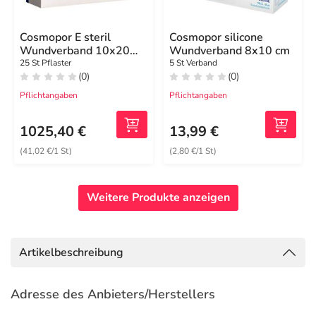
Cosmopor E steril
Cosmopor silicone
Wundverband 10x20
Wundverband 8x10 cm
cm
25 St Pflaster
5 St Verband
(0)
(0)
Pflichtangaben
Pflichtangaben
1025,40 €
13,99 €
(41,02 €/1 St)
(2,80 €/1 St)
Weitere Produkte anzeigen
Artikelbeschreibung
Adresse des Anbieters/Herstellers