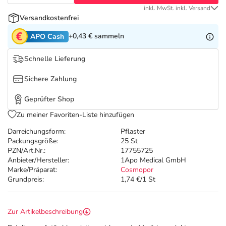
Refluthin, Lasea & Carmenthin Deals
Sport & Fitness
Täglich gut versorgt
inkl. MwSt. inkl. Versand
Versandkostenfrei
Salus Deals
Tierapotheke
+0,43 €
sammeln
APO Cash
Vitamine & Mineralstoffe
Schnelle Lieferung
Sichere Zahlung
Marken
Geprüfter Shop
Zu meiner Favoriten-Liste hinzufügen
Darreichungsform:
Pflaster
Packungsgröße:
25 St
PZN/Art.Nr.:
17755725
Anbieter/Hersteller:
1Apo Medical GmbH
Marke/Präparat:
Cosmopor
Grundpreis:
1,74 €/1 St
Zur Artikelbeschreibung