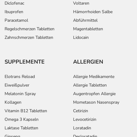
Diclofenac
Voltaren
Ibuprofen
Hämorrhoiden Salbe
Paracetamol
Abführmittel
Regelschmerzen Tabletten
Magentabletten
Zahnschmerzen Tabletten
Lidocain
SUPPLEMENTE
ALLERGIEN
Elotrans Reload
Allergie Medikamente
Eiweißpulver
Allergie Tabletten
Melatonin Spray
Augentropfen Allergie
Kollagen
Mometason Nasenspray
Vitamin B12 Tabletten
Cetirizin
Omega 3 Kapseln
Levocetirizin
Laktase Tabletten
Loratadin
Ginseng
Desloratadin