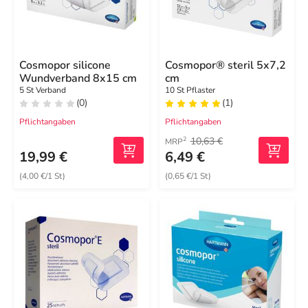
Cosmopor silicone
Cosmopor® steril 5x7,2
Wundverband 8x15 cm
cm
5 St Verband
10 St Pflaster
(0)
(1)
Pflichtangaben
Pflichtangaben
10,63 €
2
MRP
19,99 €
6,49 €
(4,00 €/1 St)
(0,65 €/1 St)