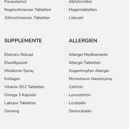
Paracetamol
Abführmittel
Regelschmerzen Tabletten
Magentabletten
Zahnschmerzen Tabletten
Lidocain
SUPPLEMENTE
ALLERGIEN
Elotrans Reload
Allergie Medikamente
Eiweißpulver
Allergie Tabletten
Melatonin Spray
Augentropfen Allergie
Kollagen
Mometason Nasenspray
Vitamin B12 Tabletten
Cetirizin
Omega 3 Kapseln
Levocetirizin
Laktase Tabletten
Loratadin
Ginseng
Desloratadin