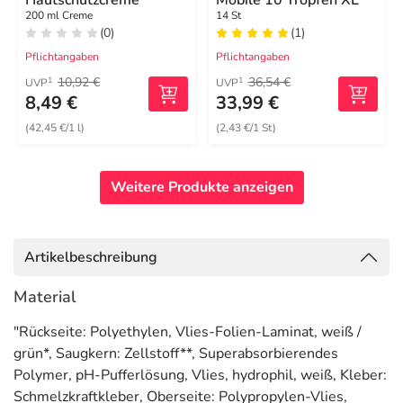
Hautschutzcreme
Mobile 10 Tropfen XL
200 ml Creme
14 St
(0)
(1)
Pflichtangaben
Pflichtangaben
10,92 €
36,54 €
1
1
UVP
UVP
8,49 €
33,99 €
(42,45 €/1 l)
(2,43 €/1 St)
Weitere Produkte anzeigen
Artikelbeschreibung
Material
"Rückseite: Polyethylen, Vlies-Folien-Laminat, weiß /
grün*, Saugkern: Zellstoff**, Superabsorbierendes
Polymer, pH-Pufferlösung, Vlies, hydrophil, weiß, Kleber:
Schmelzkraftkleber, Oberseite: Polypropylen-Vlies,