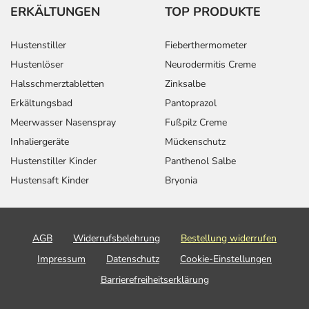
ERKÄLTUNGEN
TOP PRODUKTE
Hustenstiller
Fieberthermometer
Hustenlöser
Neurodermitis Creme
Halsschmerztabletten
Zinksalbe
Erkältungsbad
Pantoprazol
Meerwasser Nasenspray
Fußpilz Creme
Inhaliergeräte
Mückenschutz
Hustenstiller Kinder
Panthenol Salbe
Hustensaft Kinder
Bryonia
AGB
Widerrufsbelehrung
Bestellung widerrufen
Impressum
Datenschutz
Cookie-Einstellungen
Barrierefreiheitserklärung