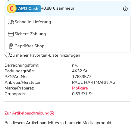
Refluthin, Lasea & Carmenthin Deals
Sport & Fitness
Täglich gut versorgt
+0,88 €
sammeln
APO Cash
Salus Deals
Tierapotheke
Schnelle Lieferung
Sichere Zahlung
Vitamine & Mineralstoffe
Geprüfter Shop
Marken
Zu meiner Favoriten-Liste hinzufügen
Darreichungsform:
n.v.
Packungsgröße:
4X32 St
PZN/Art.Nr.:
17633577
Anbieter/Hersteller:
PAUL HARTMANN AG
Marke/Präparat:
Molicare
Grundpreis:
0,69 €/1 St
Zur Artikelbeschreibung
Bei diesem Artikel handelt es sich um ein Medizinprodukt.