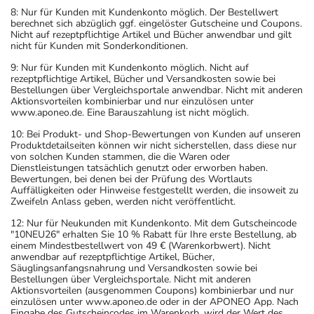
8: Nur für Kunden mit Kundenkonto möglich. Der Bestellwert
berechnet sich abzüglich ggf. eingelöster Gutscheine und Coupons.
Nicht auf rezeptpflichtige Artikel und Bücher anwendbar und gilt
nicht für Kunden mit Sonderkonditionen.
9: Nur für Kunden mit Kundenkonto möglich. Nicht auf
rezeptpflichtige Artikel, Bücher und Versandkosten sowie bei
Bestellungen über Vergleichsportale anwendbar. Nicht mit anderen
Aktionsvorteilen kombinierbar und nur einzulösen unter
www.aponeo.de. Eine Barauszahlung ist nicht möglich.
10: Bei Produkt- und Shop-Bewertungen von Kunden auf unseren
Produktdetailseiten können wir nicht sicherstellen, dass diese nur
von solchen Kunden stammen, die die Waren oder
Dienstleistungen tatsächlich genutzt oder erworben haben.
Bewertungen, bei denen bei der Prüfung des Wortlauts
Auffälligkeiten oder Hinweise festgestellt werden, die insoweit zu
Zweifeln Anlass geben, werden nicht veröffentlicht.
12: Nur für Neukunden mit Kundenkonto. Mit dem Gutscheincode
"10NEU26" erhalten Sie 10 % Rabatt für Ihre erste Bestellung, ab
einem Mindestbestellwert von 49 € (Warenkorbwert). Nicht
anwendbar auf rezeptpflichtige Artikel, Bücher,
Säuglingsanfangsnahrung und Versandkosten sowie bei
Bestellungen über Vergleichsportale. Nicht mit anderen
Aktionsvorteilen (ausgenommen Coupons) kombinierbar und nur
einzulösen unter www.aponeo.de oder in der APONEO App. Nach
Eingabe des Gutscheincodes im Warenkorb, wird der Wert des