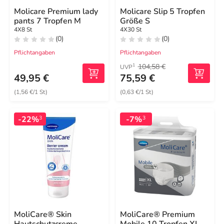
Molicare Premium lady
Molicare Slip 5 Tropfen
pants 7 Tropfen M
Größe S
4X8 St
4X30 St
(0)
(0)
Pflichtangaben
Pflichtangaben
104,58 €
1
UVP
49,95 €
75,59 €
(1,56 €/1 St)
(0,63 €/1 St)
-22%
-7%
3
3
MoliCare® Skin
MoliCare® Premium