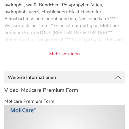
hydrophil, weiß, Bündchen: Polypropylen-Vlies,
hydrophob, weiß, Elastikfäden: Elastikfäden für
Beinabschluss und Innenbündchen, Nässeindikator***:
Wasserlösliche Tinte, * Grün ist nur gültig für MoliCare
premium Form STOOL (REF 168 197 & 168 198) **
elementarchlorfrei gebleicht *** Nicht gültig für MoliCare
premium Form STOOL (REF 168 197 & 168 206"
Mehr anzeigen
Adresse des Anbieters/Herstellers
PAUL HARTMANN AG
Paul Hartmann Str. 12
Weitere Informationen
89522 Heidenheim
Video: Molicare Premium Form
elektronische Adresse: https://www.hartmann.info/de-de
| info@hartmann.info
Molicare Premium Form
Angaben gem. EU-Produktsicherheitsverordnung (GPSR)
anzeigen