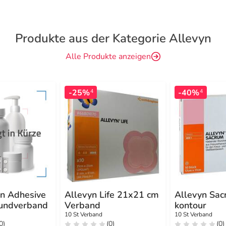
Produkte aus der Kategorie Allevyn
Alle Produkte anzeigen
-25%
-40%
4
4
on Adhesive
Allevyn Life 21x21 cm
Allevyn Sac
undverband
Verband
kontour
10 St Verband
10 St Verband
0)
(0)
(0)