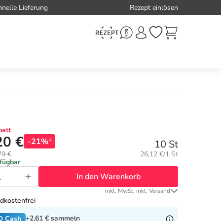
hnelle Lieferung
Rezept einlösen
att
20 €
-21%
4
10 St
Grundpreis:
79 €
26,12 €/1 St
rfügbar
In den Warenkorb
inkl. MwSt. inkl. Versand
dkostenfrei
+2,61 €
sammeln
O Cash