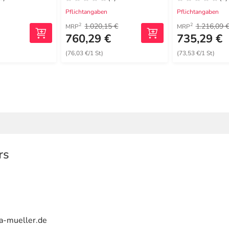
Pflichtangaben
Pflichtangaben
1.020,15 €
1.216,09 
2
2
MRP
MRP
€
760,29 €
735,29 €
(76,03 €/1 St)
(73,53 €/1 St)
rs
ca-mueller.de