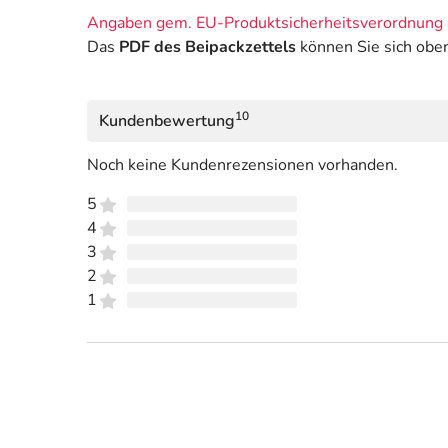
Angaben gem. EU-Produktsicherheitsverordnung 
Das
PDF des Beipackzettels
können Sie sich obe
10
Kundenbewertung
Noch keine Kundenrezensionen vorhanden.
5
4
3
2
1