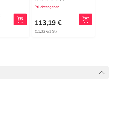
Pflichtangaben
Pflichtangaben
€
710,84 €
2
MRP
113,19 €
628,31 €
(11,32 €/1 St)
(52,36 €/1 St)