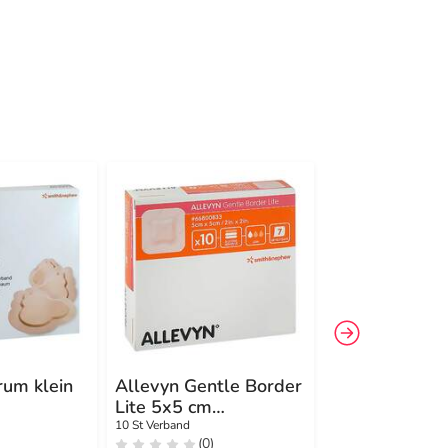
-12%
4
rum klein
Allevyn Gentle Border
Allevyn
Lite 5x5 cm
Schaumverba
Schaumverband
12x13 cm haf
10 St Verband
12 St Verband
(0)
(0)