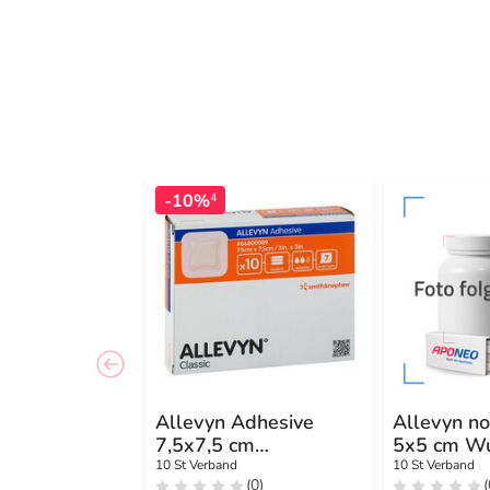
-10%
4
Allevyn Adhesive
Allevyn n
7,5x7,5 cm
5x5 cm W
hydrozell.Verband
10 St Verband
10 St Verband
(0)
(