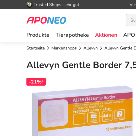
Trusted Shops: sehr gut
Ver
Produkte
Tierapotheke
Aktionen
APO
Startseite
Markenshops
Allevyn
Allevyn Gentle 
Allevyn Gentle Border 7,
-21%
4