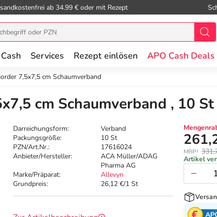
sandkostenfrei ab 34.99 € oder mit Rezept
Sc
 Cash
Services
Rezept einlösen
APO Cash Deals
Border 7,5x7,5 cm Schaumverband
5x7,5 cm Schaumverband , 10 St
Mengenrab
Darreichungsform:
Verband
261,
Packungsgröße:
10 St
PZN/Art.Nr.:
17616024
331,
MRP²
Anbieter/Hersteller:
ACA Müller/ADAG
Artikel ve
Pharma AG
Marke/Präparat:
Allevyn
Grundpreis:
26,12 €/1 St
Versan
AP