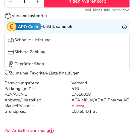
Refluthin, Lasea & Carmenthin Deals
Sport & Fitness
Täglich gut versorgt
In den Warenkorb
inkl. MwSt. inkl. Versand
Versandkostenfrei
Salus Deals
Tierapotheke
+5,33 €
sammeln
APO Cash
Vitamine & Mineralstoffe
Schnelle Lieferung
Sichere Zahlung
Marken
Geprüfter Shop
Zu meiner Favoriten-Liste hinzufügen
Darreichungsform:
Verband
Packungsgröße:
5 St
PZN/Art.Nr.:
17616018
Anbieter/Hersteller:
ACA Müller/ADAG Pharma AG
Marke/Präparat:
Allevyn
Grundpreis:
106,65 €/1 St
Zur Artikelbeschreibung