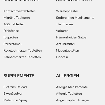
Kopfschmerztabletten
Wärmepflaster
Migräne Tabletten
Sodbrennen Medikamente
ASS Tabletten
Thermacare
Diclofenac
Voltaren
Ibuprofen
Hämorrhoiden Salbe
Paracetamol
Abführmittel
Regelschmerzen Tabletten
Magentabletten
Zahnschmerzen Tabletten
Lidocain
SUPPLEMENTE
ALLERGIEN
Elotrans Reload
Allergie Medikamente
Eiweißpulver
Allergie Tabletten
Melatonin Spray
Augentropfen Allergie