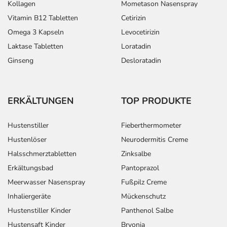
Kollagen
Mometason Nasenspray
Vitamin B12 Tabletten
Cetirizin
Omega 3 Kapseln
Levocetirizin
Laktase Tabletten
Loratadin
Ginseng
Desloratadin
ERKÄLTUNGEN
TOP PRODUKTE
Hustenstiller
Fieberthermometer
Hustenlöser
Neurodermitis Creme
Halsschmerztabletten
Zinksalbe
Erkältungsbad
Pantoprazol
Meerwasser Nasenspray
Fußpilz Creme
Inhaliergeräte
Mückenschutz
Hustenstiller Kinder
Panthenol Salbe
Hustensaft Kinder
Bryonia