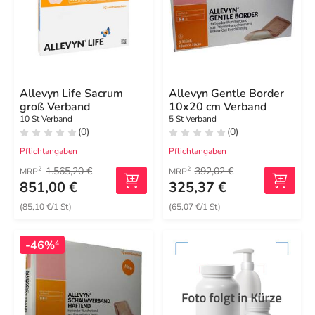
Allevyn Life Sacrum
Allevyn Gentle Border
groß Verband
10x20 cm Verband
10 St Verband
5 St Verband
(0)
(0)
Pflichtangaben
Pflichtangaben
1.565,20 €
392,02 €
2
2
MRP
MRP
851,00 €
325,37 €
(85,10 €/1 St)
(65,07 €/1 St)
-46%
4