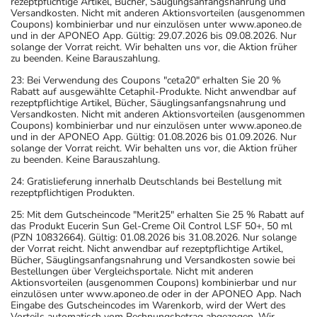
rezeptpflichtige Artikel, Bücher, Säuglingsanfangsnahrung und
Versandkosten. Nicht mit anderen Aktionsvorteilen (ausgenommen
Coupons) kombinierbar und nur einzulösen unter www.aponeo.de
und in der APONEO App. Gültig: 29.07.2026 bis 09.08.2026. Nur
solange der Vorrat reicht. Wir behalten uns vor, die Aktion früher
zu beenden. Keine Barauszahlung.
23: Bei Verwendung des Coupons "ceta20" erhalten Sie 20 %
Rabatt auf ausgewählte Cetaphil-Produkte. Nicht anwendbar auf
rezeptpflichtige Artikel, Bücher, Säuglingsanfangsnahrung und
Versandkosten. Nicht mit anderen Aktionsvorteilen (ausgenommen
Coupons) kombinierbar und nur einzulösen unter www.aponeo.de
und in der APONEO App. Gültig: 01.08.2026 bis 01.09.2026. Nur
solange der Vorrat reicht. Wir behalten uns vor, die Aktion früher
zu beenden. Keine Barauszahlung.
24: Gratislieferung innerhalb Deutschlands bei Bestellung mit
rezeptpflichtigen Produkten.
25: Mit dem Gutscheincode "Merit25" erhalten Sie 25 % Rabatt auf
das Produkt Eucerin Sun Gel-Creme Oil Control LSF 50+, 50 ml
(PZN 10832664). Gültig: 01.08.2026 bis 31.08.2026. Nur solange
der Vorrat reicht. Nicht anwendbar auf rezeptpflichtige Artikel,
Bücher, Säuglingsanfangsnahrung und Versandkosten sowie bei
Bestellungen über Vergleichsportale. Nicht mit anderen
Aktionsvorteilen (ausgenommen Coupons) kombinierbar und nur
einzulösen unter www.aponeo.de oder in der APONEO App. Nach
Eingabe des Gutscheincodes im Warenkorb, wird der Wert des
Vorteils automatisch vom Rechnungsbetrag abgezogen. Wir