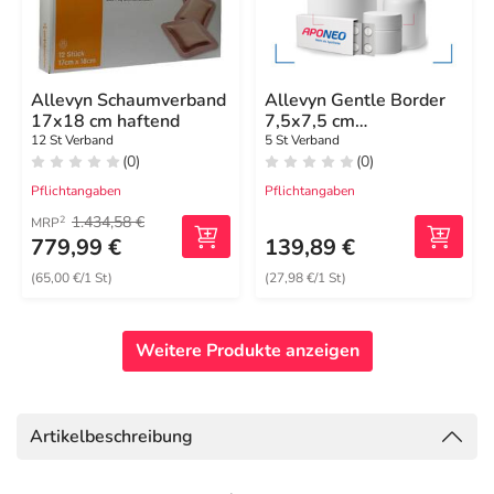
Allevyn Schaumverband
Allevyn Gentle Border
17x18 cm haftend
7,5x7,5 cm
Schaumverband
12 St Verband
5 St Verband
(0)
(0)
Pflichtangaben
Pflichtangaben
1.434,58 €
2
MRP
779,99 €
139,89 €
(65,00 €/1 St)
(27,98 €/1 St)
Weitere Produkte anzeigen
Artikelbeschreibung