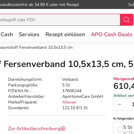
sandkostenfrei ab 34.99 € oder mit Rezept
Sc
 Cash
Services
Rezept einlösen
APO Cash Deals
haumstoff Fersenverband 10,5x13,5 cm
 Fersenverband 10,5x13,5 cm, 5
Mengenrab
Darreichungsform:
Verband
610,
Packungsgröße:
5 St
PZN/Art.Nr.:
17606244
Artikel ve
Anbieter/Hersteller:
ApoHomeCare GmbH
Marke/Präparat:
Allevyn
Grundpreis:
122,10 €/1 St
In folgende
5 St
Zur Artikelbeschreibung
97,70 