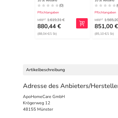
10 St Verband
10 St Verband
(0)
(
Pflichtangaben
Pflichtangaben
1.619,31 €
1.565,2
2
2
MRP
MRP
880,44 €
851,00 
(88,04 €/1 St)
(85,10 €/1 St)
Artikelbeschreibung
Adresse des Anbieters/Herstelle
ApoHomeCare GmbH
Krögerweg 12
48155 Münster