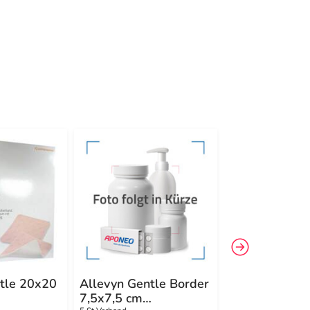
-11%
4
tle 20x20
Allevyn Gentle Border
Allevyn Gentl
7,5x7,5 cm
10x20 cm Ve