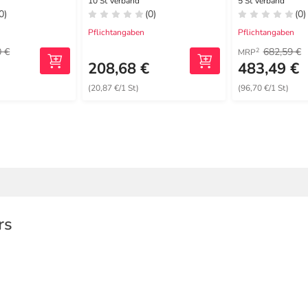
haftende
10 St Verband
5 St Verband
0)
(0)
(0)
Wundauflage
Pflichtangaben
Pflichtangaben
0 €
682,59 €
2
MRP
€
208,68 €
483,49 €
(20,87 €/1 St)
(96,70 €/1 St)
rs