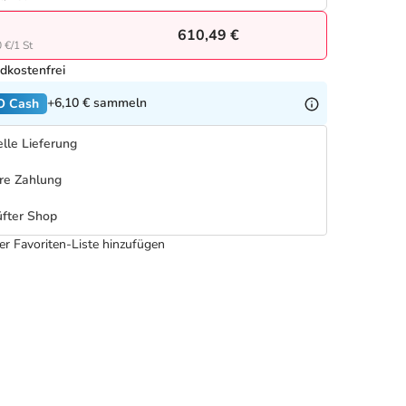
610,49 €
 €/1 St
dkostenfrei
+6,10 €
sammeln
O Cash
lle Lieferung
re Zahlung
fter Shop
er Favoriten-Liste hinzufügen