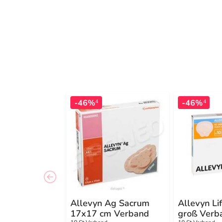
-46%
-46%
4
4
Allevyn Ag Sacrum
Allevyn Li
17x17 cm Verband
groß Verb