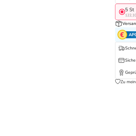
5 St
122,10
Versan
AP
Schne
Siche
Geprü
Zu mein