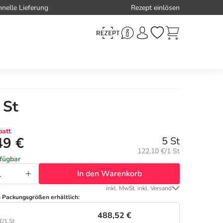
hnelle Lieferung
Rezept einlösen
 St
att
49 €
5 St
Grundpreis:
122,10 €/1 St
rfügbar
In den Warenkorb
inkl. MwSt. inkl. Versand
n Packungsgrößen erhältlich:
488,52 €
€/1 St