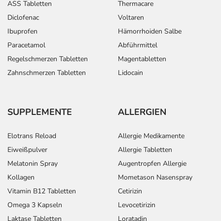
ASS Tabletten
Thermacare
Diclofenac
Voltaren
Ibuprofen
Hämorrhoiden Salbe
Paracetamol
Abführmittel
Regelschmerzen Tabletten
Magentabletten
Zahnschmerzen Tabletten
Lidocain
SUPPLEMENTE
ALLERGIEN
Elotrans Reload
Allergie Medikamente
Eiweißpulver
Allergie Tabletten
Melatonin Spray
Augentropfen Allergie
Kollagen
Mometason Nasenspray
Vitamin B12 Tabletten
Cetirizin
Omega 3 Kapseln
Levocetirizin
Laktase Tabletten
Loratadin