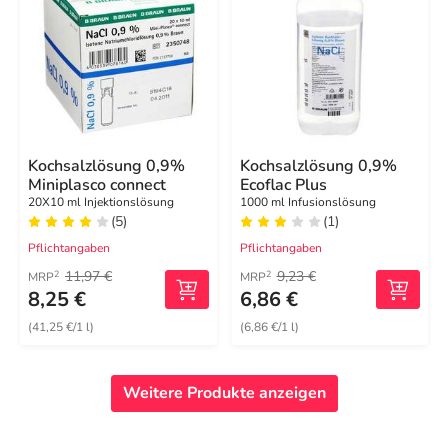
Kochsalzlösung 0,9%
Kochsalzlösung 0,9%
Miniplasco connect
Ecoflac Plus
20X10 ml Injektionslösung
1000 ml Infusionslösung
(5)
(1)
Pflichtangaben
Pflichtangaben
11,97 €
9,23 €
2
2
MRP
MRP
8,25 €
6,86 €
(41,25 €/1 l)
(6,86 €/1 l)
Weitere Produkte anzeigen