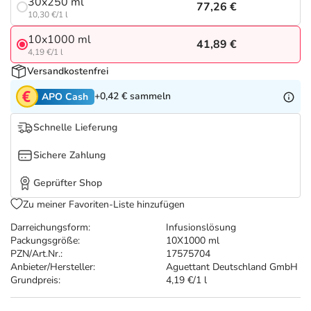
Refluthin, Lasea & Carmenthin Deals
Sport & Fitness
Täglich gut versorgt
30x250 ml
77,26 €
10,30 €/1 l
10x1000 ml
Salus Deals
Tierapotheke
41,89 €
4,19 €/1 l
Versandkostenfrei
Vitamine & Mineralstoffe
+0,42 €
sammeln
APO Cash
Marken
Schnelle Lieferung
Sichere Zahlung
Geprüfter Shop
Zu meiner Favoriten-Liste hinzufügen
Darreichungsform:
Infusionslösung
Packungsgröße:
10X1000 ml
PZN/Art.Nr.:
17575704
Anbieter/Hersteller:
Aguettant Deutschland GmbH
Grundpreis:
4,19 €/1 l