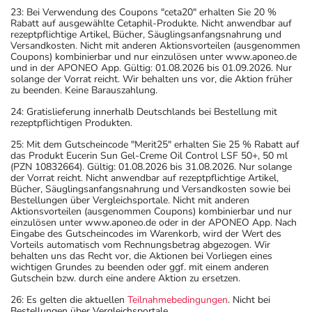
23: Bei Verwendung des Coupons "ceta20" erhalten Sie 20 %
Rabatt auf ausgewählte Cetaphil-Produkte. Nicht anwendbar auf
rezeptpflichtige Artikel, Bücher, Säuglingsanfangsnahrung und
Versandkosten. Nicht mit anderen Aktionsvorteilen (ausgenommen
Coupons) kombinierbar und nur einzulösen unter www.aponeo.de
und in der APONEO App. Gültig: 01.08.2026 bis 01.09.2026. Nur
solange der Vorrat reicht. Wir behalten uns vor, die Aktion früher
zu beenden. Keine Barauszahlung.
24: Gratislieferung innerhalb Deutschlands bei Bestellung mit
rezeptpflichtigen Produkten.
25: Mit dem Gutscheincode "Merit25" erhalten Sie 25 % Rabatt auf
das Produkt Eucerin Sun Gel-Creme Oil Control LSF 50+, 50 ml
(PZN 10832664). Gültig: 01.08.2026 bis 31.08.2026. Nur solange
der Vorrat reicht. Nicht anwendbar auf rezeptpflichtige Artikel,
Bücher, Säuglingsanfangsnahrung und Versandkosten sowie bei
Bestellungen über Vergleichsportale. Nicht mit anderen
Aktionsvorteilen (ausgenommen Coupons) kombinierbar und nur
einzulösen unter www.aponeo.de oder in der APONEO App. Nach
Eingabe des Gutscheincodes im Warenkorb, wird der Wert des
Vorteils automatisch vom Rechnungsbetrag abgezogen. Wir
behalten uns das Recht vor, die Aktionen bei Vorliegen eines
wichtigen Grundes zu beenden oder ggf. mit einem anderen
Gutschein bzw. durch eine andere Aktion zu ersetzen.
26: Es gelten die aktuellen
Teilnahmebedingungen
. Nicht bei
Bestellungen über Vergleichsportale.