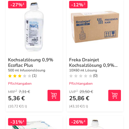
-27%
-12%
4
3
Kochsalzlösung 0,9%
Freka Drainjet
Ecoflac Plus
Kochsalzlösung 0,9%
Iso
500 ml Infusionslösung
10X60 ml Lösung
(1)
(0)
Pflichtangaben
Pflichtangaben
7,31 €
29,50 €
2
1
MRP
UVP
5,36 €
25,86 €
(10,72 €/1 l)
(43,10 €/1 l)
-31%
-26%
4
4