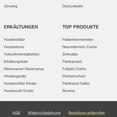
Ginseng
Desloratadin
ERKÄLTUNGEN
TOP PRODUKTE
Hustenstiller
Fieberthermometer
Hustenlöser
Neurodermitis Creme
Halsschmerztabletten
Zinksalbe
Erkältungsbad
Pantoprazol
Meerwasser Nasenspray
Fußpilz Creme
Inhaliergeräte
Mückenschutz
Hustenstiller Kinder
Panthenol Salbe
Hustensaft Kinder
Bryonia
AGB
Widerrufsbelehrung
Bestellung widerrufen