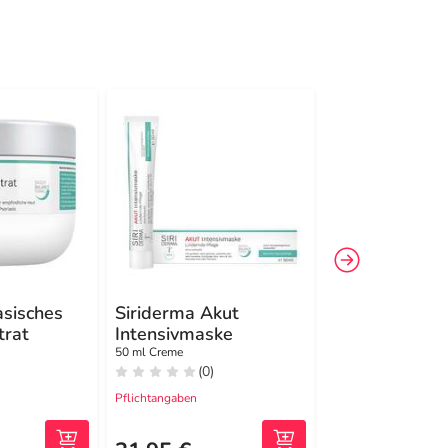
asisches
Siriderma Akut
Siriderma
trat
Intensivmaske
Körpercreme 
Duftstoffe
50 ml Creme
200 ml Körperpflege
(0)
(0)
Pflichtangaben
Pflichtangaben