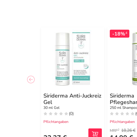
-18%
4
Siriderma Anti-Juckreiz
Siriderma
Gel
Pflegesha
Duftstoffe
30 ml Gel
250 ml Shampo
(0)
(
Pflichtangaben
Pflichtangaben
18,26 €
2
MRP