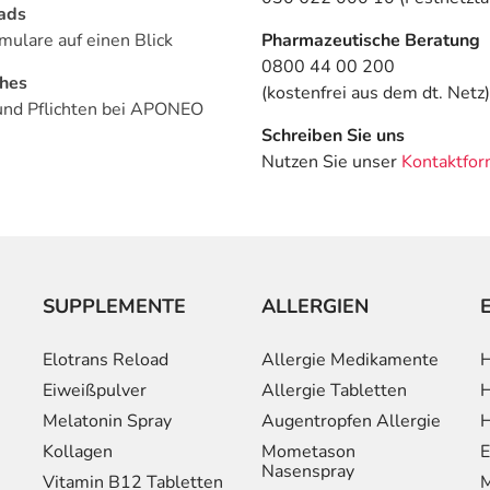
ads
mulare auf einen Blick
Pharmazeutische Beratung
0800 44 00 200
ches
(kostenfrei aus dem dt. Netz)
und Pflichten bei APONEO
Schreiben Sie uns
Nutzen Sie unser
Kontaktfor
SUPPLEMENTE
ALLERGIEN
Elotrans Reload
Allergie Medikamente
H
Eiweißpulver
Allergie Tabletten
H
Melatonin Spray
Augentropfen Allergie
H
Kollagen
Mometason
E
Nasenspray
Vitamin B12 Tabletten
M