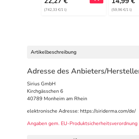
22,27 €
14,99 €
(742,33 €/1 l)
(59,96 €/1 l)
Artikelbeschreibung
Adresse des Anbieters/Herstelle
Sirius GmbH
Kirchgässchen 6
40789 Monheim am Rhein
elektronische Adresse: https://siriderma.com/de/
Angaben gem. EU-Produktsicherheitsverordnung 