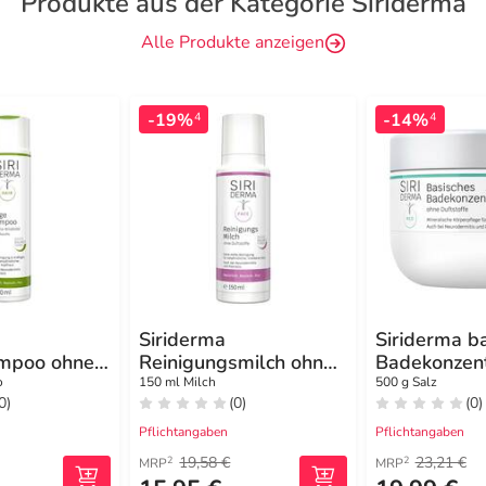
Produkte aus der Kategorie Siriderma
Alle Produkte anzeigen
-19%
-14%
4
4
Siriderma
Siriderma b
mpoo ohne
Reinigungsmilch ohne
Badekonzen
Duftstoffe
o
150 ml Milch
500 g Salz
0)
(0)
(0)
Pflichtangaben
Pflichtangaben
19,58 €
23,21 €
2
2
MRP
MRP