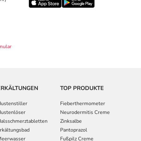
mular
ERKÄLTUNGEN
TOP PRODUKTE
ustenstiller
Fieberthermometer
ustenlöser
Neurodermitis Creme
alsschmerztabletten
Zinksalbe
rkältungsbad
Pantoprazol
eerwasser
Fußpilz Creme