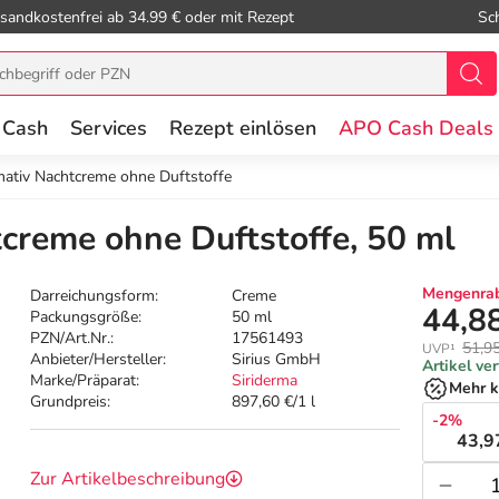
sandkostenfrei ab 34.99 € oder mit Rezept
Sc
 Cash
Services
Rezept einlösen
APO Cash Deals
mativ Nachtcreme ohne Duftstoffe
tcreme ohne Duftstoffe, 50 ml
Mengenrab
Darreichungsform:
Creme
44,8
Packungsgröße:
50 ml
PZN/Art.Nr.:
17561493
51,9
UVP¹
Anbieter/Hersteller:
Sirius GmbH
Artikel ve
Marke/Präparat:
Siriderma
Mehr k
Grundpreis:
897,60 €/1 l
-2%
43,9
Zur Artikelbeschreibung