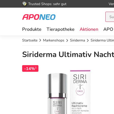
Trusted Shops: sehr gut
Ver
Produkte
Tierapotheke
Aktionen
APO
Startseite
Markenshops
Siriderma
Siriderma Ulti
Siriderma Ultimativ Nach
-14%
3