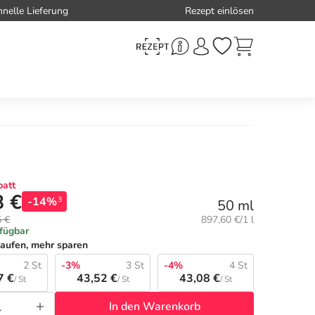
hnelle Lieferung
Rezept einlösen
att
8 €
-14%
3
50 ml
Grundpreis:
5 €
897,60 €/1 l
rfügbar
aufen, mehr sparen
2 St
-3%
3 St
-4%
4 St
7 €
43,52 €
43,08 €
/ St
/ St
/ St
In den Warenkorb