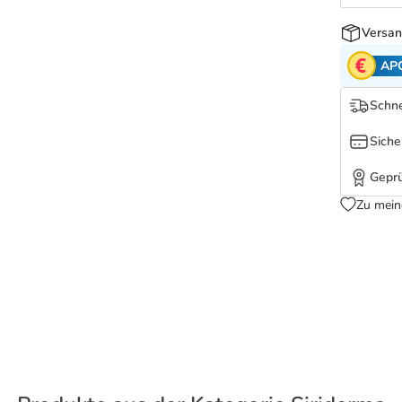
Versan
AP
Schne
Siche
Geprü
Zu mein