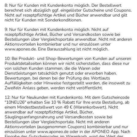
8: Nur für Kunden mit Kundenkonto möglich. Der Bestellwert
berechnet sich abzüglich ggf. eingelöster Gutscheine und Coupons.
Nicht auf rezeptpflichtige Artikel und Bücher anwendbar und gilt
nicht für Kunden mit Sonderkonditionen.
9: Nur für Kunden mit Kundenkonto möglich. Nicht auf
rezeptpflichtige Artikel, Bücher und Versandkosten sowie bei
Bestellungen über Vergleichsportale anwendbar. Nicht mit anderen
Aktionsvorteilen kombinierbar und nur einzulösen unter
www.aponeo.de. Eine Barauszahlung ist nicht möglich.
10: Bei Produkt- und Shop-Bewertungen von Kunden auf unseren
Produktdetailseiten können wir nicht sicherstellen, dass diese nur
von solchen Kunden stammen, die die Waren oder
Dienstleistungen tatsächlich genutzt oder erworben haben.
Bewertungen, bei denen bei der Prüfung des Wortlauts
Auffälligkeiten oder Hinweise festgestellt werden, die insoweit zu
Zweifeln Anlass geben, werden nicht veröffentlicht.
12: Nur für Neukunden mit Kundenkonto. Mit dem Gutscheincode
"10NEU26" erhalten Sie 10 % Rabatt für Ihre erste Bestellung, ab
einem Mindestbestellwert von 49 € (Warenkorbwert). Nicht
anwendbar auf rezeptpflichtige Artikel, Bücher,
Säuglingsanfangsnahrung und Versandkosten sowie bei
Bestellungen über Vergleichsportale. Nicht mit anderen
Aktionsvorteilen (ausgenommen Coupons) kombinierbar und nur
einzulösen unter www.aponeo.de oder in der APONEO App. Nach
Eingabe des Gutscheincodes im Warenkorb, wird der Wert des