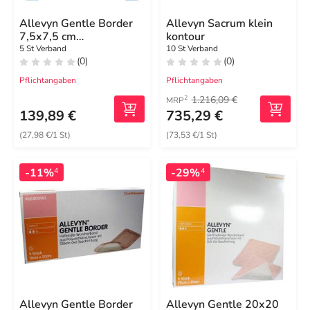
Allevyn Gentle Border
Allevyn Sacrum klein
7,5x7,5 cm
kontour
Schaumverband
5 St Verband
10 St Verband
(0)
(0)
Pflichtangaben
Pflichtangaben
1.216,09 €
2
MRP
139,89 €
735,29 €
(27,98 €/1 St)
(73,53 €/1 St)
-11%
-29%
4
4
Allevyn Gentle Border
Allevyn Gentle 20x20