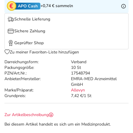
Refluthin, Lasea & Carmenthin Deals
Sport & Fitness
Täglich gut versorgt
+0,74 €
sammeln
APO Cash
Salus Deals
Tierapotheke
Schnelle Lieferung
Sichere Zahlung
Vitamine & Mineralstoffe
Geprüfter Shop
Marken
Zu meiner Favoriten-Liste hinzufügen
Darreichungsform:
Verband
Packungsgröße:
10 St
PZN/Art.Nr.:
17548794
Anbieter/Hersteller:
EMRA-MED Arzneimittel
GmbH
Marke/Präparat:
Allevyn
Grundpreis:
7,42 €/1 St
Zur Artikelbeschreibung
Bei diesem Artikel handelt es sich um ein Medizinprodukt.