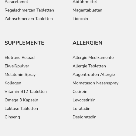
Paracetamol
Abführmittel
Regelschmerzen Tabletten
Magentabletten
Zahnschmerzen Tabletten
Lidocain
SUPPLEMENTE
ALLERGIEN
Elotrans Reload
Allergie Medikamente
Eiweißpulver
Allergie Tabletten
Melatonin Spray
Augentropfen Allergie
Kollagen
Mometason Nasenspray
Vitamin B12 Tabletten
Cetirizin
Omega 3 Kapseln
Levocetirizin
Laktase Tabletten
Loratadin
Ginseng
Desloratadin