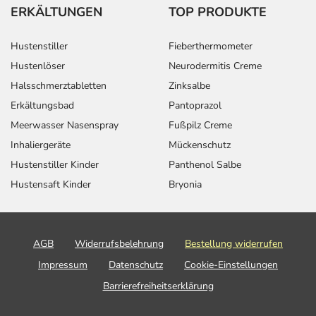
ERKÄLTUNGEN
TOP PRODUKTE
Hustenstiller
Fieberthermometer
Hustenlöser
Neurodermitis Creme
Halsschmerztabletten
Zinksalbe
Erkältungsbad
Pantoprazol
Meerwasser Nasenspray
Fußpilz Creme
Inhaliergeräte
Mückenschutz
Hustenstiller Kinder
Panthenol Salbe
Hustensaft Kinder
Bryonia
AGB
Widerrufsbelehrung
Bestellung widerrufen
Impressum
Datenschutz
Cookie-Einstellungen
Barrierefreiheitserklärung