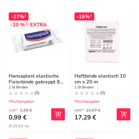
-27%
-18%
3
4
-20 %
EXTRA
32
Hansaplast elastische
Haftbinde elastisch 10
Fixierbinde gekreppt 8
cm x 20 m
cmx4 m
1 St Binden
1 St Binden
(0)
(0)
Pflichtangaben
Pflichtangaben
1,35 €
21,07 €
1
2
UVP
MRP
0,99 €
17,29 €
(0,25 €/1 m)