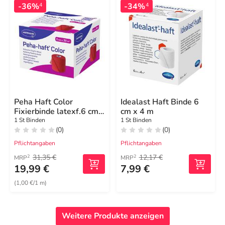
-36%
-34%
4
4
Peha Haft Color
Idealast Haft Binde 6
Fixierbinde latexf.6 cm
cm x 4 m
x 20 m rot
1 St Binden
1 St Binden
(0)
(0)
Pflichtangaben
Pflichtangaben
31,35 €
12,17 €
2
2
MRP
MRP
19,99 €
7,99 €
(1,00 €/1 m)
Weitere Produkte anzeigen