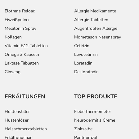
Elotrans Reload
Allergie Medikamente
Eiweißpulver
Allergie Tabletten
Melatonin Spray
Augentropfen Allergie
Kollagen
Mometason Nasenspray
Vitamin B12 Tabletten
Cetirizin
Omega 3 Kapseln
Levocetirizin
Laktase Tabletten
Loratadin
Ginseng
Desloratadin
ERKÄLTUNGEN
TOP PRODUKTE
Hustenstiller
Fieberthermometer
Hustenlöser
Neurodermitis Creme
Halsschmerztabletten
Zinksalbe
Erkältungsbad
Pantoprazol