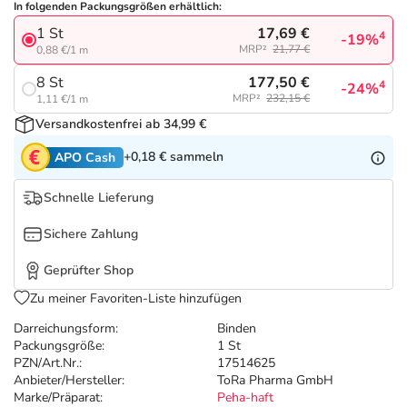
Refluthin, Lasea & Carmenthin Deals
Sport & Fitness
Täglich gut versorgt
In folgenden Packungsgrößen erhältlich:
17,69 €
1 St
4
-19%
MRP²
21,77 €
0,88 €/1 m
Salus Deals
Tierapotheke
177,50 €
8 St
4
-24%
MRP²
232,15 €
1,11 €/1 m
Vitamine & Mineralstoffe
Versandkostenfrei ab 34,99 €
+0,18 €
sammeln
APO Cash
Marken
Schnelle Lieferung
Sichere Zahlung
Geprüfter Shop
Zu meiner Favoriten-Liste hinzufügen
Darreichungsform:
Binden
Packungsgröße:
1 St
PZN/Art.Nr.:
17514625
Anbieter/Hersteller:
ToRa Pharma GmbH
Marke/Präparat:
Peha-haft