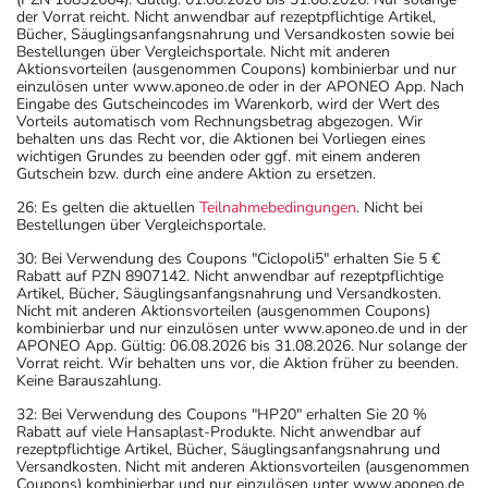
der Vorrat reicht. Nicht anwendbar auf rezeptpflichtige Artikel,
Bücher, Säuglingsanfangsnahrung und Versandkosten sowie bei
Bestellungen über Vergleichsportale. Nicht mit anderen
Aktionsvorteilen (ausgenommen Coupons) kombinierbar und nur
einzulösen unter www.aponeo.de oder in der APONEO App. Nach
Eingabe des Gutscheincodes im Warenkorb, wird der Wert des
Vorteils automatisch vom Rechnungsbetrag abgezogen. Wir
behalten uns das Recht vor, die Aktionen bei Vorliegen eines
wichtigen Grundes zu beenden oder ggf. mit einem anderen
Gutschein bzw. durch eine andere Aktion zu ersetzen.
26: Es gelten die aktuellen
Teilnahmebedingungen
. Nicht bei
Bestellungen über Vergleichsportale.
30: Bei Verwendung des Coupons "Ciclopoli5" erhalten Sie 5 €
Rabatt auf PZN 8907142. Nicht anwendbar auf rezeptpflichtige
Artikel, Bücher, Säuglingsanfangsnahrung und Versandkosten.
Nicht mit anderen Aktionsvorteilen (ausgenommen Coupons)
kombinierbar und nur einzulösen unter www.aponeo.de und in der
APONEO App. Gültig: 06.08.2026 bis 31.08.2026. Nur solange der
Vorrat reicht. Wir behalten uns vor, die Aktion früher zu beenden.
Keine Barauszahlung.
32: Bei Verwendung des Coupons "HP20" erhalten Sie 20 %
Rabatt auf viele Hansaplast-Produkte. Nicht anwendbar auf
rezeptpflichtige Artikel, Bücher, Säuglingsanfangsnahrung und
Versandkosten. Nicht mit anderen Aktionsvorteilen (ausgenommen
Coupons) kombinierbar und nur einzulösen unter www.aponeo.de