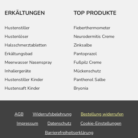
ERKÄLTUNGEN
TOP PRODUKTE
Hustenstiller
Fieberthermometer
Hustenlöser
Neurodermitis Creme
Halsschmerztabletten
Zinksalbe
Erkältungsbad
Pantoprazol
Meerwasser Nasenspray
Fußpilz Creme
Inhaliergeräte
Mückenschutz
Hustenstiller Kinder
Panthenol Salbe
Hustensaft Kinder
Bryonia
AGB
Widerrufsbelehrung
Bestellung widerrufen
Impressum
Datenschutz
Cookie-Einstellungen
Barrierefreiheitserklärung