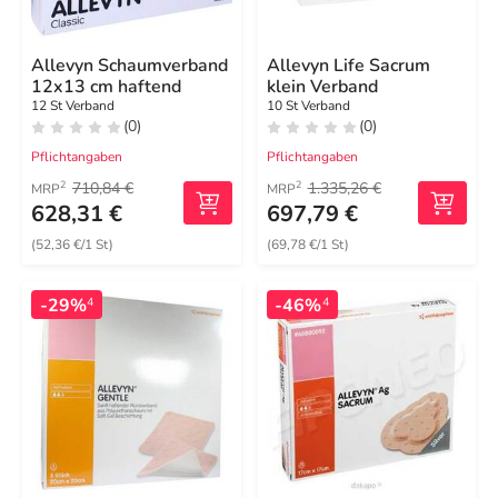
Allevyn Schaumverband
Allevyn Life Sacrum
12x13 cm haftend
klein Verband
12 St Verband
10 St Verband
(0)
(0)
Pflichtangaben
Pflichtangaben
710,84 €
1.335,26 €
2
2
MRP
MRP
628,31 €
697,79 €
(52,36 €/1 St)
(69,78 €/1 St)
-29%
-46%
4
4