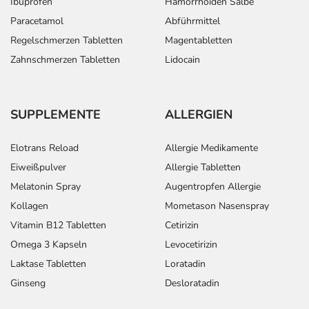
Ibuprofen
Hämorrhoiden Salbe
Paracetamol
Abführmittel
Regelschmerzen Tabletten
Magentabletten
Zahnschmerzen Tabletten
Lidocain
SUPPLEMENTE
ALLERGIEN
Elotrans Reload
Allergie Medikamente
Eiweißpulver
Allergie Tabletten
Melatonin Spray
Augentropfen Allergie
Kollagen
Mometason Nasenspray
Vitamin B12 Tabletten
Cetirizin
Omega 3 Kapseln
Levocetirizin
Laktase Tabletten
Loratadin
Ginseng
Desloratadin