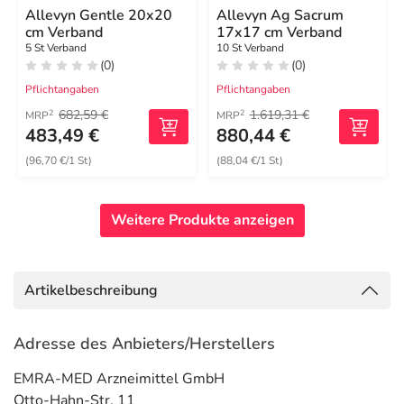
Allevyn Gentle 20x20
Allevyn Ag Sacrum
cm Verband
17x17 cm Verband
5 St Verband
10 St Verband
(0)
(0)
Pflichtangaben
Pflichtangaben
682,59 €
1.619,31 €
2
2
MRP
MRP
483,49 €
880,44 €
(96,70 €/1 St)
(88,04 €/1 St)
Weitere Produkte anzeigen
Artikelbeschreibung
Adresse des Anbieters/Herstellers
EMRA-MED Arzneimittel GmbH
Otto-Hahn-Str. 11