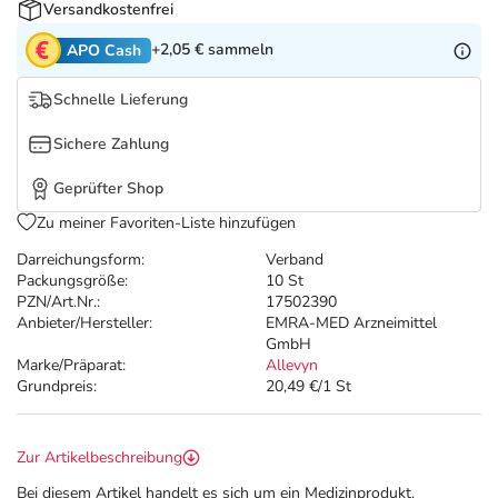
Refluthin, Lasea & Carmenthin Deals
Sport & Fitness
Täglich gut versorgt
Versandkostenfrei
+2,05 €
sammeln
APO Cash
Salus Deals
Tierapotheke
Schnelle Lieferung
Vitamine & Mineralstoffe
Sichere Zahlung
Geprüfter Shop
Marken
Zu meiner Favoriten-Liste hinzufügen
Darreichungsform:
Verband
Packungsgröße:
10 St
PZN/Art.Nr.:
17502390
Anbieter/Hersteller:
EMRA-MED Arzneimittel
GmbH
Marke/Präparat:
Allevyn
Grundpreis:
20,49 €/1 St
Zur Artikelbeschreibung
Bei diesem Artikel handelt es sich um ein Medizinprodukt.