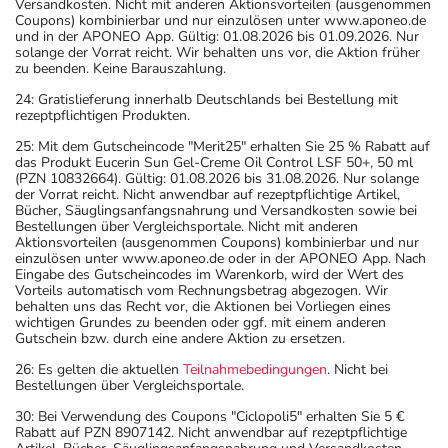
Versandkosten. Nicht mit anderen Aktionsvorteilen (ausgenommen
Coupons) kombinierbar und nur einzulösen unter www.aponeo.de
und in der APONEO App. Gültig: 01.08.2026 bis 01.09.2026. Nur
solange der Vorrat reicht. Wir behalten uns vor, die Aktion früher
zu beenden. Keine Barauszahlung.
24: Gratislieferung innerhalb Deutschlands bei Bestellung mit
rezeptpflichtigen Produkten.
25: Mit dem Gutscheincode "Merit25" erhalten Sie 25 % Rabatt auf
das Produkt Eucerin Sun Gel-Creme Oil Control LSF 50+, 50 ml
(PZN 10832664). Gültig: 01.08.2026 bis 31.08.2026. Nur solange
der Vorrat reicht. Nicht anwendbar auf rezeptpflichtige Artikel,
Bücher, Säuglingsanfangsnahrung und Versandkosten sowie bei
Bestellungen über Vergleichsportale. Nicht mit anderen
Aktionsvorteilen (ausgenommen Coupons) kombinierbar und nur
einzulösen unter www.aponeo.de oder in der APONEO App. Nach
Eingabe des Gutscheincodes im Warenkorb, wird der Wert des
Vorteils automatisch vom Rechnungsbetrag abgezogen. Wir
behalten uns das Recht vor, die Aktionen bei Vorliegen eines
wichtigen Grundes zu beenden oder ggf. mit einem anderen
Gutschein bzw. durch eine andere Aktion zu ersetzen.
26: Es gelten die aktuellen
Teilnahmebedingungen
. Nicht bei
Bestellungen über Vergleichsportale.
30: Bei Verwendung des Coupons "Ciclopoli5" erhalten Sie 5 €
Rabatt auf PZN 8907142. Nicht anwendbar auf rezeptpflichtige