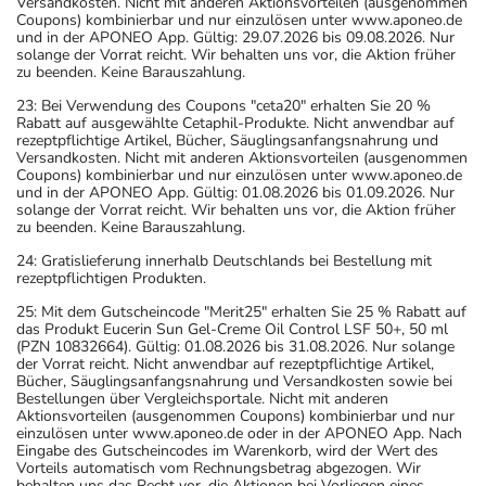
Versandkosten. Nicht mit anderen Aktionsvorteilen (ausgenommen
Coupons) kombinierbar und nur einzulösen unter www.aponeo.de
und in der APONEO App. Gültig: 29.07.2026 bis 09.08.2026. Nur
solange der Vorrat reicht. Wir behalten uns vor, die Aktion früher
zu beenden. Keine Barauszahlung.
23: Bei Verwendung des Coupons "ceta20" erhalten Sie 20 %
Rabatt auf ausgewählte Cetaphil-Produkte. Nicht anwendbar auf
rezeptpflichtige Artikel, Bücher, Säuglingsanfangsnahrung und
Versandkosten. Nicht mit anderen Aktionsvorteilen (ausgenommen
Coupons) kombinierbar und nur einzulösen unter www.aponeo.de
und in der APONEO App. Gültig: 01.08.2026 bis 01.09.2026. Nur
solange der Vorrat reicht. Wir behalten uns vor, die Aktion früher
zu beenden. Keine Barauszahlung.
24: Gratislieferung innerhalb Deutschlands bei Bestellung mit
rezeptpflichtigen Produkten.
25: Mit dem Gutscheincode "Merit25" erhalten Sie 25 % Rabatt auf
das Produkt Eucerin Sun Gel-Creme Oil Control LSF 50+, 50 ml
(PZN 10832664). Gültig: 01.08.2026 bis 31.08.2026. Nur solange
der Vorrat reicht. Nicht anwendbar auf rezeptpflichtige Artikel,
Bücher, Säuglingsanfangsnahrung und Versandkosten sowie bei
Bestellungen über Vergleichsportale. Nicht mit anderen
Aktionsvorteilen (ausgenommen Coupons) kombinierbar und nur
einzulösen unter www.aponeo.de oder in der APONEO App. Nach
Eingabe des Gutscheincodes im Warenkorb, wird der Wert des
Vorteils automatisch vom Rechnungsbetrag abgezogen. Wir
behalten uns das Recht vor, die Aktionen bei Vorliegen eines