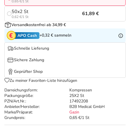
Refluthin, Lasea & Carmenthin Deals
Sport & Fitness
Täglich gut versorgt
0,65 €/1 St
50x2 St
61,89 €
Salus Deals
Tierapotheke
0,62 €/1 St
Versandkostenfrei ab 34,99 €
Vitamine & Mineralstoffe
+0,32 €
sammeln
APO Cash
Schnelle Lieferung
Marken
Sichere Zahlung
Geprüfter Shop
Zu meiner Favoriten-Liste hinzufügen
Darreichungsform:
Kompressen
Packungsgröße:
25X2 St
PZN/Art.Nr.:
17492208
Anbieter/Hersteller:
B2B Medical GmbH
Marke/Präparat:
Gazin
Grundpreis:
0,65 €/1 St