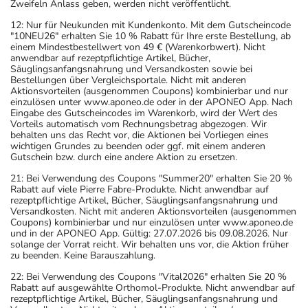
Zweifeln Anlass geben, werden nicht veröffentlicht.
12: Nur für Neukunden mit Kundenkonto. Mit dem Gutscheincode
"10NEU26" erhalten Sie 10 % Rabatt für Ihre erste Bestellung, ab
einem Mindestbestellwert von 49 € (Warenkorbwert). Nicht
anwendbar auf rezeptpflichtige Artikel, Bücher,
Säuglingsanfangsnahrung und Versandkosten sowie bei
Bestellungen über Vergleichsportale. Nicht mit anderen
Aktionsvorteilen (ausgenommen Coupons) kombinierbar und nur
einzulösen unter www.aponeo.de oder in der APONEO App. Nach
Eingabe des Gutscheincodes im Warenkorb, wird der Wert des
Vorteils automatisch vom Rechnungsbetrag abgezogen. Wir
behalten uns das Recht vor, die Aktionen bei Vorliegen eines
wichtigen Grundes zu beenden oder ggf. mit einem anderen
Gutschein bzw. durch eine andere Aktion zu ersetzen.
21: Bei Verwendung des Coupons "Summer20" erhalten Sie 20 %
Rabatt auf viele Pierre Fabre-Produkte. Nicht anwendbar auf
rezeptpflichtige Artikel, Bücher, Säuglingsanfangsnahrung und
Versandkosten. Nicht mit anderen Aktionsvorteilen (ausgenommen
Coupons) kombinierbar und nur einzulösen unter www.aponeo.de
und in der APONEO App. Gültig: 27.07.2026 bis 09.08.2026. Nur
solange der Vorrat reicht. Wir behalten uns vor, die Aktion früher
zu beenden. Keine Barauszahlung.
22: Bei Verwendung des Coupons "Vital2026" erhalten Sie 20 %
Rabatt auf ausgewählte Orthomol-Produkte. Nicht anwendbar auf
rezeptpflichtige Artikel, Bücher, Säuglingsanfangsnahrung und