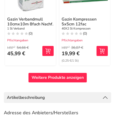
Gazin Verbandmull
Gazin Kompressen
10cmx10m 8fach Nachf.
5x5cm 12fac
1 St Verband
40X2 St Kompressen
(0)
(0)
Pflichtangaben
Pflichtangaben
54,66 €
36,07 €
2
2
MRP
MRP
45,99 €
19,99 €
(0,25 €/1 St)
Weitere Produkte anzeigen
Artikelbeschreibung
Adresse des Anbieters/Herstellers