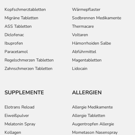
Kopfschmerztabletten
Wärmepflaster
Migräne Tabletten
Sodbrennen Medikamente
ASS Tabletten
Thermacare
Diclofenac
Voltaren
Ibuprofen
Hämorrhoiden Salbe
Paracetamol
Abführmittel
Regelschmerzen Tabletten
Magentabletten
Zahnschmerzen Tabletten
Lidocain
SUPPLEMENTE
ALLERGIEN
Elotrans Reload
Allergie Medikamente
Eiweißpulver
Allergie Tabletten
Melatonin Spray
Augentropfen Allergie
Kollagen
Mometason Nasenspray