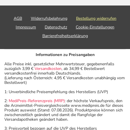
AGB
Widerrufsbelehrung
Bestellung widerrufen
Impressum
Datenschutz
Cookie-Einstellungen
Barrierefreiheitserklärung
Informationen zu Preisangaben
Alle Preise inkl. gesetzlicher Mehrwertsteuer, gegebenenfalls
zuzüglich 3,99 €
Versandkosten
, ab 34,99 € Bestellwert
versandkostenfrei innerhalb Deutschlands.
(Lieferung nach Österreich: 4,95 € Versandkosten unabhängig vom
Bestellwert)
1: Unverbindliche Preisempfehlung des Herstellers (UVP)
2:
MediPreis-Referenzpreis (MRP)
: der höchste Verkaufspreis, den
die Arzneimittel-Preisvergleichsseite www.medipreis.de für dieses
Produkt ausweist (Stand: 07.08.2026). Produktpreise können sich
zwischenzeitlich geändert und damit die Rangfolge der
Versandapotheken geändert haben.
3: Preisvorteil bezogen auf die UVP des Herstellers