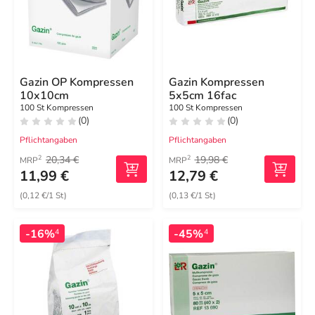
Gazin OP Kompressen
Gazin Kompressen
10x10cm
5x5cm 16fac
100 St Kompressen
100 St Kompressen
(0)
(0)
Pflichtangaben
Pflichtangaben
20,34 €
19,98 €
2
2
MRP
MRP
11,99 €
12,79 €
(0,12 €/1 St)
(0,13 €/1 St)
-16%
-45%
4
4