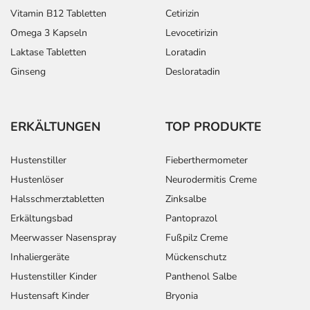
Vitamin B12 Tabletten
Cetirizin
Omega 3 Kapseln
Levocetirizin
Laktase Tabletten
Loratadin
Ginseng
Desloratadin
ERKÄLTUNGEN
TOP PRODUKTE
Hustenstiller
Fieberthermometer
Hustenlöser
Neurodermitis Creme
Halsschmerztabletten
Zinksalbe
Erkältungsbad
Pantoprazol
Meerwasser Nasenspray
Fußpilz Creme
Inhaliergeräte
Mückenschutz
Hustenstiller Kinder
Panthenol Salbe
Hustensaft Kinder
Bryonia