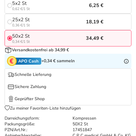
Refluthin, Lasea & Carmenthin Deals
Sport & Fitness
Täglich gut versorgt
5x2 St
6,25 €
0,62 €/1 St
Salus Deals
Tierapotheke
25x2 St
18,19 €
0,36 €/1 St
Vitamine & Mineralstoffe
50x2 St
34,49 €
0,34 €/1 St
Versandkostenfrei ab 34,99 €
Marken
+0,34 €
sammeln
APO Cash
Schnelle Lieferung
Sichere Zahlung
Geprüfter Shop
Zu meiner Favoriten-Liste hinzufügen
Darreichungsform:
Kompressen
Packungsgröße:
50X2 St
PZN/Art.Nr.:
17451847
Anbieter/Hersteller:
C P C medical GmbH & Co. KG