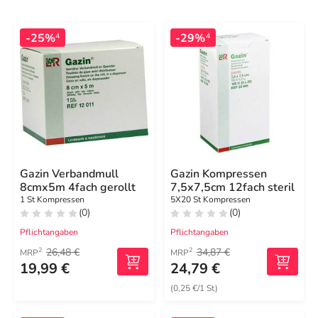
-25%
-29%
4
4
Gazin Verbandmull
Gazin Kompressen
8cmx5m 4fach gerollt
7,5x7,5cm 12fach steril
1 St Kompressen
5X20 St Kompressen
(0)
(0)
Pflichtangaben
Pflichtangaben
26,48 €
34,87 €
2
2
MRP
MRP
19,99 €
24,79 €
(0,25 €/1 St)