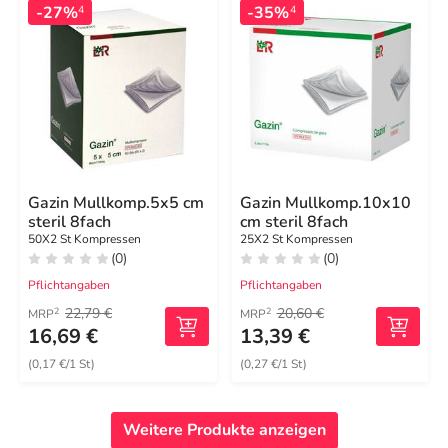
-27%
-35%
4
4
Gazin Mullkomp.5x5 cm
Gazin Mullkomp.10x10
steril 8fach
cm steril 8fach
50X2 St Kompressen
25X2 St Kompressen
(0)
(0)
Pflichtangaben
Pflichtangaben
22,79 €
20,60 €
2
2
MRP
MRP
16,69 €
13,39 €
(0,17 €/1 St)
(0,27 €/1 St)
Weitere Produkte anzeigen