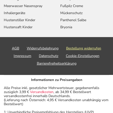
Meerwasser Nasenspray
Fußpilz Creme
Inhaliergeräte
Mückenschutz
Hustenstiller Kinder
Panthenol Salbe
Hustensaft Kinder
Bryonia
AGB
Widerrufsbelehrung
Bestellung widerrufen
Impressum
Datenschutz
Cookie-Einstellungen
Barrierefreiheitserklärung
Informationen zu Preisangaben
Alle Preise inkl. gesetzlicher Mehrwertsteuer, gegebenenfalls
zuzüglich 3,99 €
Versandkosten
, ab 34,99 € Bestellwert
versandkostenfrei innerhalb Deutschlands.
(Lieferung nach Österreich: 4,95 € Versandkosten unabhängig vom
Bestellwert)
1: Unverbindliche Preisempfehlung des Herstellers (UVP)