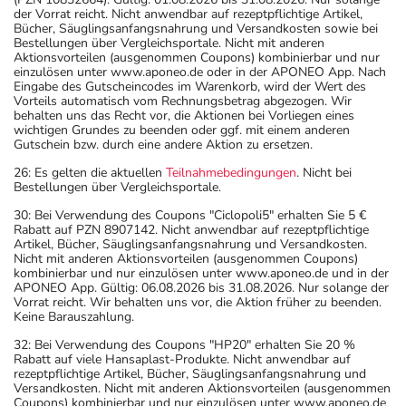
der Vorrat reicht. Nicht anwendbar auf rezeptpflichtige Artikel,
Bücher, Säuglingsanfangsnahrung und Versandkosten sowie bei
Bestellungen über Vergleichsportale. Nicht mit anderen
Aktionsvorteilen (ausgenommen Coupons) kombinierbar und nur
einzulösen unter www.aponeo.de oder in der APONEO App. Nach
Eingabe des Gutscheincodes im Warenkorb, wird der Wert des
Vorteils automatisch vom Rechnungsbetrag abgezogen. Wir
behalten uns das Recht vor, die Aktionen bei Vorliegen eines
wichtigen Grundes zu beenden oder ggf. mit einem anderen
Gutschein bzw. durch eine andere Aktion zu ersetzen.
26: Es gelten die aktuellen
Teilnahmebedingungen
. Nicht bei
Bestellungen über Vergleichsportale.
30: Bei Verwendung des Coupons "Ciclopoli5" erhalten Sie 5 €
Rabatt auf PZN 8907142. Nicht anwendbar auf rezeptpflichtige
Artikel, Bücher, Säuglingsanfangsnahrung und Versandkosten.
Nicht mit anderen Aktionsvorteilen (ausgenommen Coupons)
kombinierbar und nur einzulösen unter www.aponeo.de und in der
APONEO App. Gültig: 06.08.2026 bis 31.08.2026. Nur solange der
Vorrat reicht. Wir behalten uns vor, die Aktion früher zu beenden.
Keine Barauszahlung.
32: Bei Verwendung des Coupons "HP20" erhalten Sie 20 %
Rabatt auf viele Hansaplast-Produkte. Nicht anwendbar auf
rezeptpflichtige Artikel, Bücher, Säuglingsanfangsnahrung und
Versandkosten. Nicht mit anderen Aktionsvorteilen (ausgenommen
Coupons) kombinierbar und nur einzulösen unter www.aponeo.de