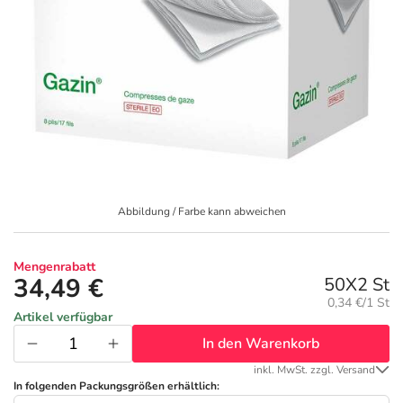
Geschenkideen
Fragen und Antworten
5% Extra Cash
Diabetes
Aktuelle Coupons
Kontakt
Avene & Ducray Deals
Körperpflege & Kosmetik
7
Ratgeber
Eucerin Deals
Liebe & Erotik
Summer SALE
Beliebte Beiträge
Evolsin Deals
Mutter & Kind
Reiseapotheke
Abbildung / Farbe kann abweichen
E-Rezept einlösen
Frontline & Frontpro Deals
Nahrungsergänzung
Insektenschutz
Mengenrabatt
34,49 €
50X2 St
E-Rezept App
Nattermann Deals
Natur & Homöopathie
Sonnenpflege
Grundpreis:
0,34 €/1 St
Artikel verfügbar
In den Warenkorb
R(h)ein Nutrition Deals
Sanitätshaus
Sommerpflege für Haar und Kopfhaut
inkl. MwSt. zzgl. Versand
In folgenden Packungsgrößen erhältlich: