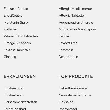
Elotrans Reload
Allergie Medikamente
Eiweißpulver
Allergie Tabletten
Melatonin Spray
Augentropfen Allergie
Kollagen
Mometason Nasenspray
Vitamin B12 Tabletten
Cetirizin
Omega 3 Kapseln
Levocetirizin
Laktase Tabletten
Loratadin
Ginseng
Desloratadin
ERKÄLTUNGEN
TOP PRODUKTE
Hustenstiller
Fieberthermometer
Hustenlöser
Neurodermitis Creme
Halsschmerztabletten
Zinksalbe
Erkältungsbad
Pantoprazol