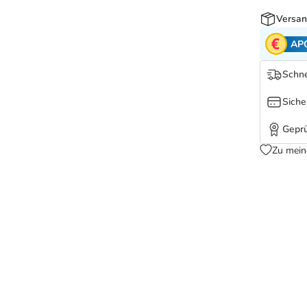
Versan
AP
Schne
Siche
Geprü
Zu mein