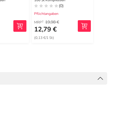
sen
100 St Kompressen
40X2 St Kompressen
(0)
(0)
Pflichtangaben
Pflichtangaben
19,98 €
36,07 €
2
2
MRP
MRP
12,79 €
19,99 €
(0,13 €/1 St)
(0,25 €/1 St)