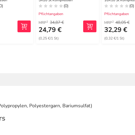
steril
ssen
5X20 St Kompressen
10X10 St Kompres
0)
(0)
(0)
Pflichtangaben
Pflichtangaben
34,87 €
48,05 €
2
2
MRP
MRP
24,79 €
32,29 €
(0,25 €/1 St)
(0,32 €/1 St)
lypropylen, Polyestergarn, Bariumsulfat)
rs