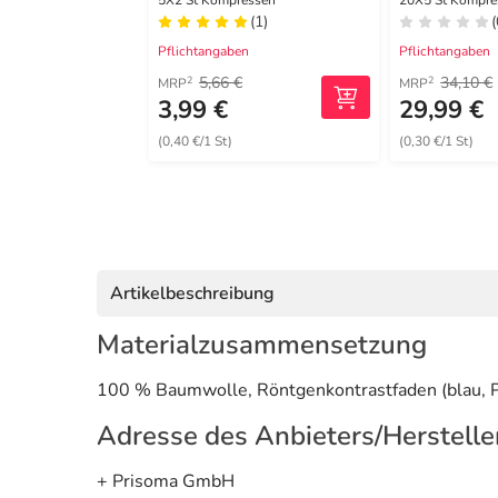
5X2 St Kompressen
20X5 St Kompre
(1)
(
Pflichtangaben
Pflichtangaben
5,66 €
34,10 €
2
2
MRP
MRP
3,99 €
29,99 €
(0,40 €/1 St)
(0,30 €/1 St)
Artikelbeschreibung
Materialzusammensetzung
100 % Baumwolle, Röntgenkontrastfaden (blau, Po
Adresse des Anbieters/Herstelle
+ Prisoma GmbH