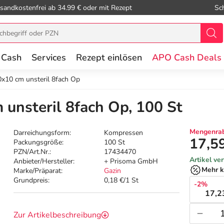
sandkostenfrei ab 34.99 € oder mit Rezept
Sc
 Cash
Services
Rezept einlösen
APO Cash Deals
x10 cm unsteril 8fach Op
unsteril 8fach Op, 100 St
Mengenrab
Darreichungsform:
Kompressen
17,5
Packungsgröße:
100 St
PZN/Art.Nr.:
17434470
Artikel ve
Anbieter/Hersteller:
+ Prisoma GmbH
Mehr k
Marke/Präparat:
Gazin
Grundpreis:
0,18 €/1 St
-2%
17,2
Zur Artikelbeschreibung