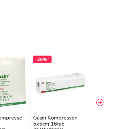
-36%
-45%
4
4
kompresse
Gazin Kompressen
Gazin Kompre
5x5cm 16fac
5x5cm 12fac