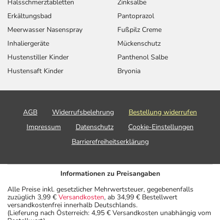
Halsschmerztabletten
Zinksalbe
Erkältungsbad
Pantoprazol
Meerwasser Nasenspray
Fußpilz Creme
Inhaliergeräte
Mückenschutz
Hustenstiller Kinder
Panthenol Salbe
Hustensaft Kinder
Bryonia
AGB
Widerrufsbelehrung
Bestellung widerrufen
Impressum
Datenschutz
Cookie-Einstellungen
Barrierefreiheitserklärung
Informationen zu Preisangaben
Alle Preise inkl. gesetzlicher Mehrwertsteuer, gegebenenfalls
zuzüglich 3,99 €
Versandkosten
, ab 34,99 € Bestellwert
versandkostenfrei innerhalb Deutschlands.
(Lieferung nach Österreich: 4,95 € Versandkosten unabhängig vom