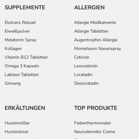
SUPPLEMENTE
ALLERGIEN
Elotrans Reload
Allergie Medikamente
Eiweißpulver
Allergie Tabletten
Melatonin Spray
Augentropfen Allergie
Kollagen
Mometason Nasenspray
Vitamin B12 Tabletten
Cetirizin
Omega 3 Kapseln
Levocetirizin
Laktase Tabletten
Loratadin
Ginseng
Desloratadin
ERKÄLTUNGEN
TOP PRODUKTE
Hustenstiller
Fieberthermometer
Hustenlöser
Neurodermitis Creme