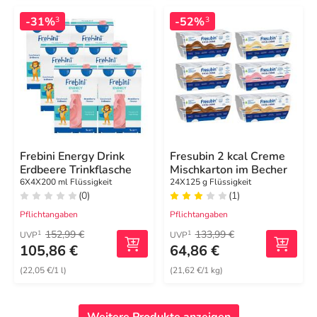
-31%
-52%
3
3
Frebini Energy Drink
Fresubin 2 kcal Creme
Erdbeere Trinkflasche
Mischkarton im Becher
6X4X200 ml Flüssigkeit
24X125 g Flüssigkeit
(0)
(1)
Pflichtangaben
Pflichtangaben
152,99 €
133,99 €
1
1
UVP
UVP
105,86 €
64,86 €
(22,05 €/1 l)
(21,62 €/1 kg)