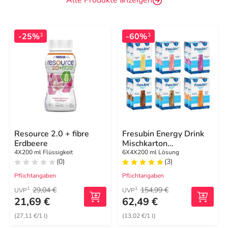
Alle Produkte anzeigen
-25%
-60%
3
3
Resource 2.0 + fibre
Fresubin Energy Drink
Erdbeere
Mischkarton
Trinkflasche
4X200 ml Flüssigkeit
6X4X200 ml Lösung
(0)
(3)
Pflichtangaben
Pflichtangaben
29,04 €
154,99 €
1
1
UVP
UVP
21,69 €
62,49 €
(27,11 €/1 l)
(13,02 €/1 l)