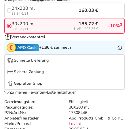
Refluthin, Lasea & Carmenthin Deals
Sport & Fitness
Täglich gut versorgt
24x200 ml
160,03 €
33,34 €/1 l
Salus Deals
Tierapotheke
185,72 €
30x200 ml
3
-10%
UVP¹
206,35 €
30,95 €/1 l
Vitamine & Mineralstoffe
Versandkostenfrei
+1,86 €
sammeln
APO Cash
Marken
Schnelle Lieferung
Sichere Zahlung
Geprüfter Shop
Zu meiner Favoriten-Liste hinzufügen
Darreichungsform:
Flüssigkeit
Packungsgröße:
30X200 ml
PZN/Art.Nr.:
17308446
Anbieter/Hersteller:
Apo Products GmbH & Co KG
Marke/Präparat:
Lovital