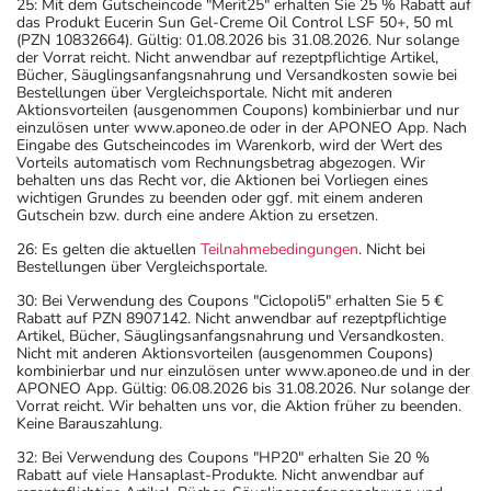
25: Mit dem Gutscheincode "Merit25" erhalten Sie 25 % Rabatt auf
das Produkt Eucerin Sun Gel-Creme Oil Control LSF 50+, 50 ml
(PZN 10832664). Gültig: 01.08.2026 bis 31.08.2026. Nur solange
der Vorrat reicht. Nicht anwendbar auf rezeptpflichtige Artikel,
Bücher, Säuglingsanfangsnahrung und Versandkosten sowie bei
Bestellungen über Vergleichsportale. Nicht mit anderen
Aktionsvorteilen (ausgenommen Coupons) kombinierbar und nur
einzulösen unter www.aponeo.de oder in der APONEO App. Nach
Eingabe des Gutscheincodes im Warenkorb, wird der Wert des
Vorteils automatisch vom Rechnungsbetrag abgezogen. Wir
behalten uns das Recht vor, die Aktionen bei Vorliegen eines
wichtigen Grundes zu beenden oder ggf. mit einem anderen
Gutschein bzw. durch eine andere Aktion zu ersetzen.
26: Es gelten die aktuellen
Teilnahmebedingungen
. Nicht bei
Bestellungen über Vergleichsportale.
30: Bei Verwendung des Coupons "Ciclopoli5" erhalten Sie 5 €
Rabatt auf PZN 8907142. Nicht anwendbar auf rezeptpflichtige
Artikel, Bücher, Säuglingsanfangsnahrung und Versandkosten.
Nicht mit anderen Aktionsvorteilen (ausgenommen Coupons)
kombinierbar und nur einzulösen unter www.aponeo.de und in der
APONEO App. Gültig: 06.08.2026 bis 31.08.2026. Nur solange der
Vorrat reicht. Wir behalten uns vor, die Aktion früher zu beenden.
Keine Barauszahlung.
32: Bei Verwendung des Coupons "HP20" erhalten Sie 20 %
Rabatt auf viele Hansaplast-Produkte. Nicht anwendbar auf