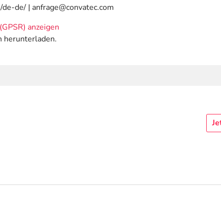
m/de-de/ | anfrage@convatec.com
(GPSR) anzeigen
n herunterladen.
Je