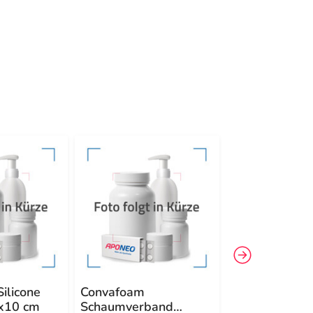
-20%
4
ilicone
Convafoam
Convafoam
x10 cm
Schaumverband
Schaumverba