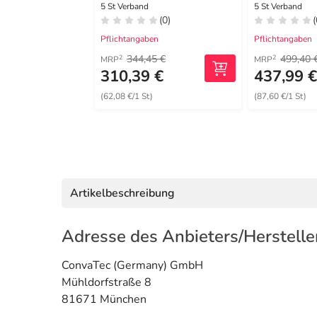
Border 10x30 cm
cm
5 St Verband
5 St Verband
(0)
(
Pflichtangaben
Pflichtangaben
344,45 €
499,40 
2
2
MRP
MRP
310,39 €
437,99 
(62,08 €/1 St)
(87,60 €/1 St)
Artikelbeschreibung
Adresse des Anbieters/Herstelle
ConvaTec (Germany) GmbH
Mühldorfstraße 8
81671 München