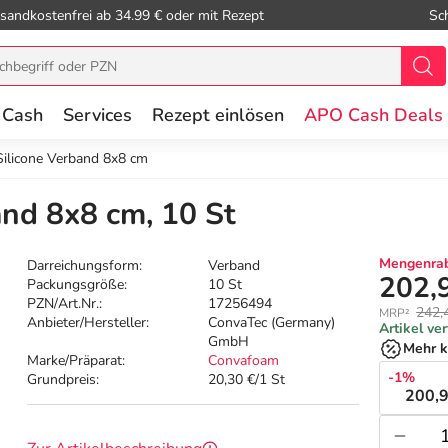
sandkostenfrei ab 34.99 € oder mit Rezept
Sc
 Cash
Services
Rezept einlösen
APO Cash Deals
ilicone Verband 8x8 cm
nd 8x8 cm, 10 St
Mengenrab
Darreichungsform:
Verband
202,
Packungsgröße:
10 St
PZN/Art.Nr.:
17256494
242,
MRP²
Anbieter/Hersteller:
ConvaTec (Germany)
Artikel ve
GmbH
Mehr k
Marke/Präparat:
Convafoam
-1%
Grundpreis:
20,30 €/1 St
200,9