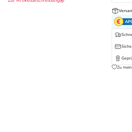
Zur Artikelbeschreibung
Versan
AP
Schne
Siche
Geprü
Zu mein