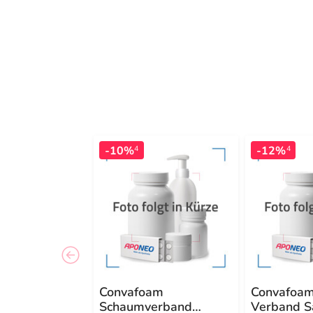
-10%
-12%
4
4
Convafoam
Convafoam
Schaumverband
Verband S