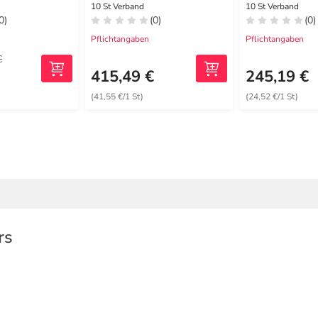
10 St Verband
10 St Verband
0)
(0)
(0)
Pflichtangaben
Pflichtangaben
€
€
415,49 €
245,19 €
(41,55 €/1 St)
(24,52 €/1 St)
rs