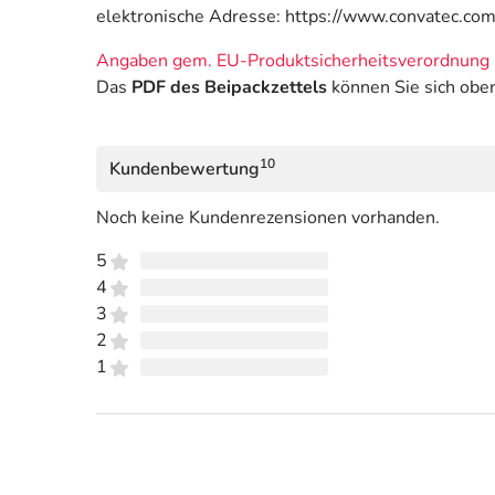
elektronische Adresse: https://www.convatec.co
Angaben gem. EU-Produktsicherheitsverordnung 
Das
PDF des Beipackzettels
können Sie sich obe
10
Kundenbewertung
Noch keine Kundenrezensionen vorhanden.
5
4
3
2
1