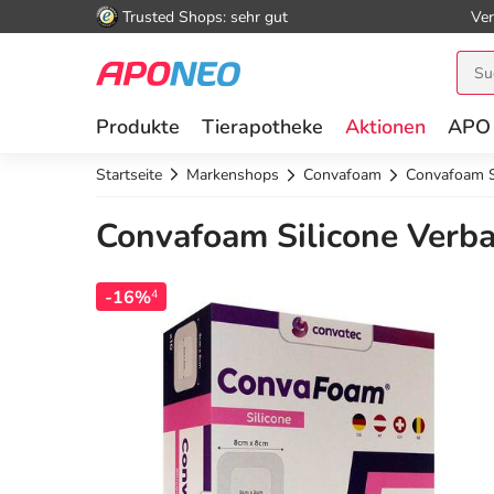
Trusted Shops: sehr gut
Ver
Produkte
Tierapotheke
Aktionen
APO
Startseite
Markenshops
Convafoam
Convafoam S
Convafoam Silicone Verba
-16%
4