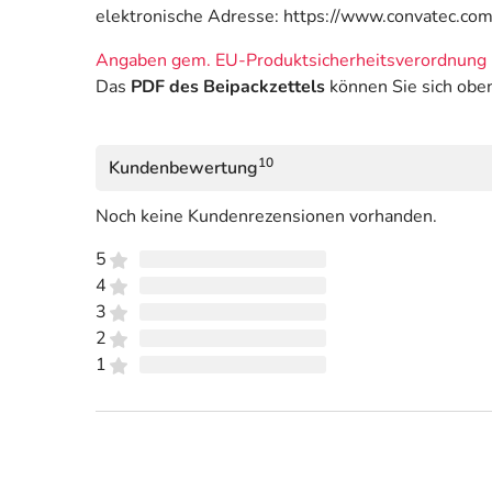
elektronische Adresse: https://www.convatec.co
Angaben gem. EU-Produktsicherheitsverordnung 
Das
PDF des Beipackzettels
können Sie sich obe
10
Kundenbewertung
Noch keine Kundenrezensionen vorhanden.
5
4
3
2
1