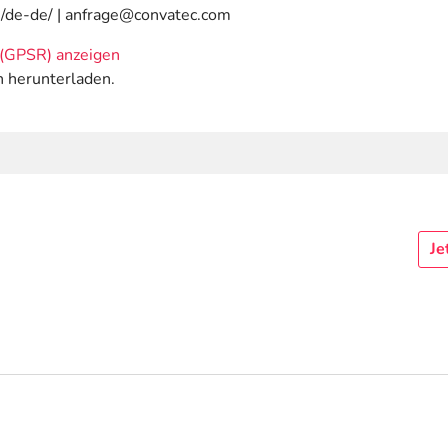
m/de-de/ | anfrage@convatec.com
(GPSR) anzeigen
n herunterladen.
Je