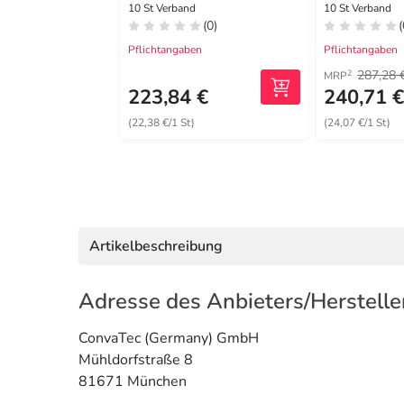
10 St Verband
10 St Verband
(0)
(
Pflichtangaben
Pflichtangaben
287,28 
2
MRP
223,84 €
240,71 
(22,38 €/1 St)
(24,07 €/1 St)
Artikelbeschreibung
Adresse des Anbieters/Herstelle
ConvaTec (Germany) GmbH
Mühldorfstraße 8
81671 München