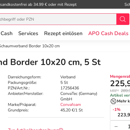
sandkostenfrei ab 34.99 € oder mit Rezept
Sc
 Cash
Services
Rezept einlösen
APO Cash Deals
Schaumverband Border 10x20 cm
d Border 10x20 cm, 5 St
Mengenrab
Darreichungsform:
Verband
225,
Packungsgröße:
5 St
PZN/Art.Nr.:
17256436
289,
MRP²
Anbieter/Hersteller:
ConvaTec (Germany)
Artikel ve
GmbH
Mehr k
Marke/Präparat:
Convafoam
-1%
Grundpreis:
45,20 €/1 St
223,9