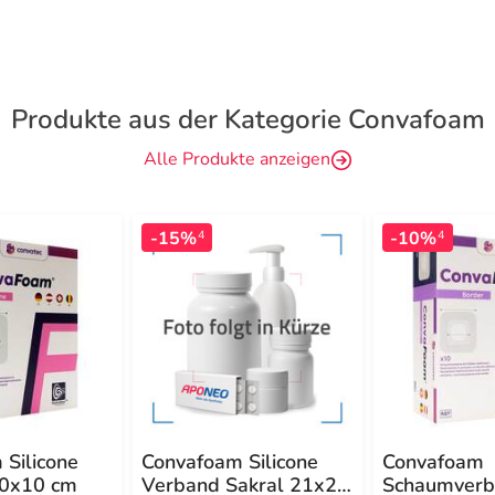
Produkte aus der Kategorie Convafoam
Alle Produkte anzeigen
-15%
-10%
4
4
 Silicone
Convafoam Silicone
Convafoam
10x10 cm
Verband Sakral 21x24
Schaumverb