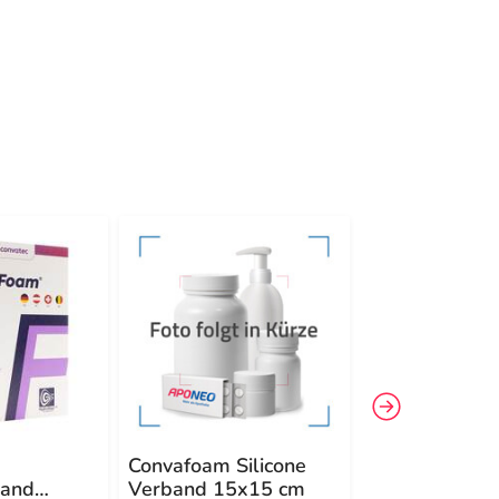
Convafoam Silicone
Convafoam
and
Verband 15x15 cm
Schaumverba