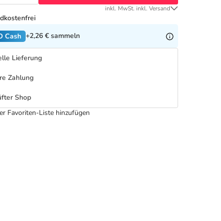
inkl. MwSt. inkl. Versand
dkostenfrei
+2,26 €
sammeln
O Cash
lle Lieferung
re Zahlung
fter Shop
er Favoriten-Liste hinzufügen