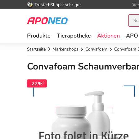
Trusted Shops: sehr gut
Ver
Produkte
Tierapotheke
Aktionen
APO
Startseite
Markenshops
Convafoam
Convafoam 
Convafoam Schaumverban
-22%
4