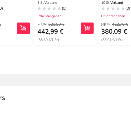
cm
Border 12,5
5 St Verband
10 St Verband
0)
(0)
(0)
Pflichtangaben
Pflichtangaben
€
521,99 €
422,70 €
2
2
MRP
MRP
€
442,99 €
380,09 €
(88,60 €/1 St)
(38,01 €/1 St)
rs