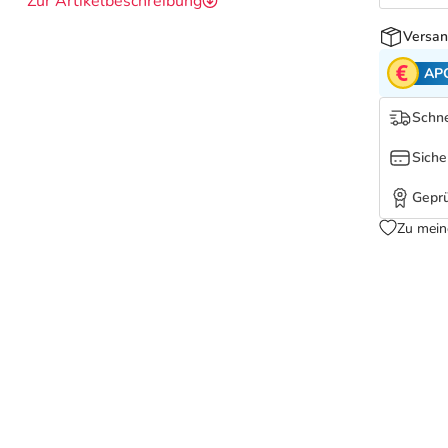
Zur Artikelbeschreibung
Versan
AP
Schne
Siche
Geprü
Zu mein