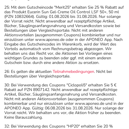
25: Mit dem Gutscheincode "Merit25" erhalten Sie 25 % Rabatt auf
das Produkt Eucerin Sun Gel-Creme Oil Control LSF 50+, 50 ml
(PZN 10832664). Gültig: 01.08.2026 bis 31.08.2026. Nur solange
der Vorrat reicht. Nicht anwendbar auf rezeptpflichtige Artikel,
Bücher, Säuglingsanfangsnahrung und Versandkosten sowie bei
Bestellungen über Vergleichsportale. Nicht mit anderen
Aktionsvorteilen (ausgenommen Coupons) kombinierbar und nur
einzulösen unter www.aponeo.de oder in der APONEO App. Nach
Eingabe des Gutscheincodes im Warenkorb, wird der Wert des
Vorteils automatisch vom Rechnungsbetrag abgezogen. Wir
behalten uns das Recht vor, die Aktionen bei Vorliegen eines
wichtigen Grundes zu beenden oder ggf. mit einem anderen
Gutschein bzw. durch eine andere Aktion zu ersetzen.
26: Es gelten die aktuellen
Teilnahmebedingungen
. Nicht bei
Bestellungen über Vergleichsportale.
30: Bei Verwendung des Coupons "Ciclopoli5" erhalten Sie 5 €
Rabatt auf PZN 8907142. Nicht anwendbar auf rezeptpflichtige
Artikel, Bücher, Säuglingsanfangsnahrung und Versandkosten.
Nicht mit anderen Aktionsvorteilen (ausgenommen Coupons)
kombinierbar und nur einzulösen unter www.aponeo.de und in der
APONEO App. Gültig: 06.08.2026 bis 31.08.2026. Nur solange der
Vorrat reicht. Wir behalten uns vor, die Aktion früher zu beenden.
Keine Barauszahlung.
32: Bei Verwendung des Coupons "HP20" erhalten Sie 20 %