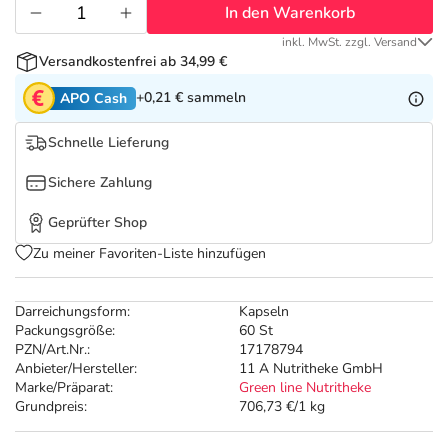
Refluthin, Lasea & Carmenthin Deals
Sport & Fitness
Täglich gut versorgt
In den Warenkorb
inkl. MwSt. zzgl. Versand
Salus Deals
Tierapotheke
Versandkostenfrei ab 34,99 €
+0,21 €
sammeln
APO Cash
Vitamine & Mineralstoffe
Schnelle Lieferung
Marken
Sichere Zahlung
Geprüfter Shop
Zu meiner Favoriten-Liste hinzufügen
Darreichungsform:
Kapseln
Packungsgröße:
60 St
PZN/Art.Nr.:
17178794
Anbieter/Hersteller:
11 A Nutritheke GmbH
Marke/Präparat:
Green line Nutritheke
Grundpreis:
706,73 €/1 kg