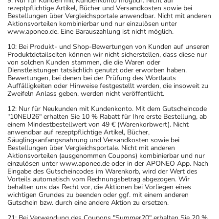
9: Nur für Kunden mit Kundenkonto möglich. Nicht auf
rezeptpflichtige Artikel, Bücher und Versandkosten sowie bei
Bestellungen über Vergleichsportale anwendbar. Nicht mit anderen
Aktionsvorteilen kombinierbar und nur einzulösen unter
www.aponeo.de. Eine Barauszahlung ist nicht möglich.
10: Bei Produkt- und Shop-Bewertungen von Kunden auf unseren
Produktdetailseiten können wir nicht sicherstellen, dass diese nur
von solchen Kunden stammen, die die Waren oder
Dienstleistungen tatsächlich genutzt oder erworben haben.
Bewertungen, bei denen bei der Prüfung des Wortlauts
Auffälligkeiten oder Hinweise festgestellt werden, die insoweit zu
Zweifeln Anlass geben, werden nicht veröffentlicht.
12: Nur für Neukunden mit Kundenkonto. Mit dem Gutscheincode
"10NEU26" erhalten Sie 10 % Rabatt für Ihre erste Bestellung, ab
einem Mindestbestellwert von 49 € (Warenkorbwert). Nicht
anwendbar auf rezeptpflichtige Artikel, Bücher,
Säuglingsanfangsnahrung und Versandkosten sowie bei
Bestellungen über Vergleichsportale. Nicht mit anderen
Aktionsvorteilen (ausgenommen Coupons) kombinierbar und nur
einzulösen unter www.aponeo.de oder in der APONEO App. Nach
Eingabe des Gutscheincodes im Warenkorb, wird der Wert des
Vorteils automatisch vom Rechnungsbetrag abgezogen. Wir
behalten uns das Recht vor, die Aktionen bei Vorliegen eines
wichtigen Grundes zu beenden oder ggf. mit einem anderen
Gutschein bzw. durch eine andere Aktion zu ersetzen.
21: Bei Verwendung des Coupons "Summer20" erhalten Sie 20 %