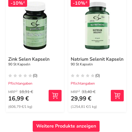
-10%
-10%
4
4
Zink Selen Kapseln
Natrium Selenit Kapseln
90 St Kapseln
90 St Kapseln
(0)
(0)
Pflichtangaben
Pflichtangaben
18,91 €
33,40 €
2
2
MRP
MRP
16,99 €
29,99 €
(606,79 €/1 kg)
(1254,81 €/1 kg)
Weitere Produkte anzeigen