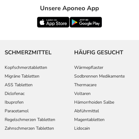
Unsere Aponeo App
SCHMERZMITTEL
HÄUFIG GESUCHT
Kopfschmerztabletten
Wärmepflaster
Migräne Tabletten
Sodbrennen Medikamente
ASS Tabletten
Thermacare
Diclofenac
Voltaren
Ibuprofen
Hämorrhoiden Salbe
Paracetamol
Abführmittel
Regelschmerzen Tabletten
Magentabletten
Zahnschmerzen Tabletten
Lidocain