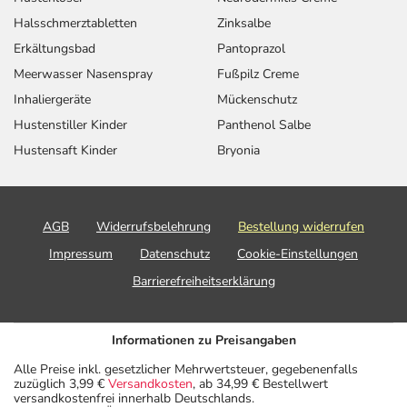
Halsschmerztabletten
Zinksalbe
Erkältungsbad
Pantoprazol
Meerwasser Nasenspray
Fußpilz Creme
Inhaliergeräte
Mückenschutz
Hustenstiller Kinder
Panthenol Salbe
Hustensaft Kinder
Bryonia
AGB
Widerrufsbelehrung
Bestellung widerrufen
Impressum
Datenschutz
Cookie-Einstellungen
Barrierefreiheitserklärung
Informationen zu Preisangaben
Alle Preise inkl. gesetzlicher Mehrwertsteuer, gegebenenfalls
zuzüglich 3,99 €
Versandkosten
, ab 34,99 € Bestellwert
versandkostenfrei innerhalb Deutschlands.