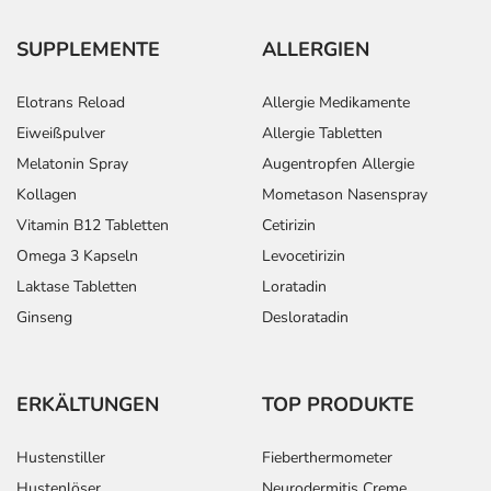
SUPPLEMENTE
ALLERGIEN
Elotrans Reload
Allergie Medikamente
Eiweißpulver
Allergie Tabletten
Melatonin Spray
Augentropfen Allergie
Kollagen
Mometason Nasenspray
Vitamin B12 Tabletten
Cetirizin
Omega 3 Kapseln
Levocetirizin
Laktase Tabletten
Loratadin
Ginseng
Desloratadin
ERKÄLTUNGEN
TOP PRODUKTE
Hustenstiller
Fieberthermometer
Hustenlöser
Neurodermitis Creme