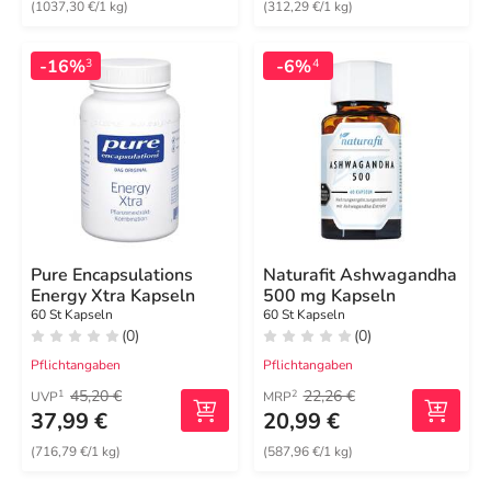
(1037,30 €/1 kg)
(312,29 €/1 kg)
-16%
-6%
3
4
Pure Encapsulations
Naturafit Ashwagandha
Energy Xtra Kapseln
500 mg Kapseln
60 St Kapseln
60 St Kapseln
(0)
(0)
Pflichtangaben
Pflichtangaben
45,20 €
22,26 €
1
2
UVP
MRP
37,99 €
20,99 €
(716,79 €/1 kg)
(587,96 €/1 kg)