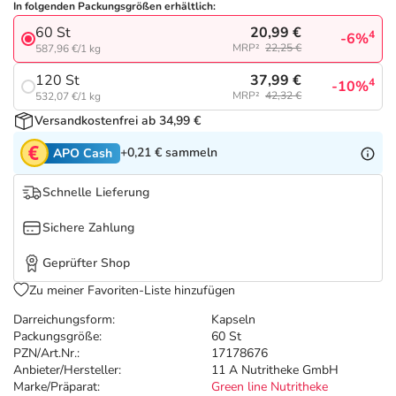
Refluthin, Lasea & Carmenthin Deals
Sport & Fitness
Täglich gut versorgt
In folgenden Packungsgrößen erhältlich:
20,99 €
60 St
4
-6%
MRP²
22,25 €
587,96 €/1 kg
Salus Deals
Tierapotheke
37,99 €
120 St
4
-10%
MRP²
42,32 €
532,07 €/1 kg
Vitamine & Mineralstoffe
Versandkostenfrei ab 34,99 €
+0,21 €
sammeln
APO Cash
Marken
Schnelle Lieferung
Sichere Zahlung
Geprüfter Shop
Zu meiner Favoriten-Liste hinzufügen
Darreichungsform:
Kapseln
Packungsgröße:
60 St
PZN/Art.Nr.:
17178676
Anbieter/Hersteller:
11 A Nutritheke GmbH
Marke/Präparat:
Green line Nutritheke