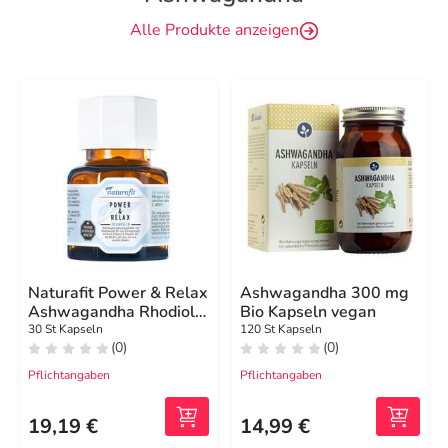
Alle Produkte anzeigen
Naturafit Power & Relax
Ashwagandha 300 mg
Ashwagandha Rhodiola
Bio Kapseln vegan
OPC Q10 BVitamin
30 St Kapseln
120 St Kapseln
(0)
(0)
Magnesium Kps.
Pflichtangaben
Pflichtangaben
19,19 €
14,99 €