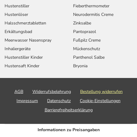
Hustenstiller
Fieberthermometer
Hustenlöser
Neurodermitis Creme
Halsschmerztabletten
Zinksalbe
Erkältungsbad
Pantoprazol
Meerwasser Nasenspray
Fußpilz Creme
Inhaliergeräte
Mückenschutz
Hustenstiller Kinder
Panthenol Salbe
Hustensaft Kinder
Bryonia
AGB
Widerrufsbelehrung
Bestellung widerrufen
Impressum
Datenschutz
Cookie-Einstellungen
Barrierefreiheitserklärung
Informationen zu Preisangaben