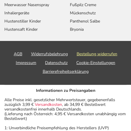
Meerwasser Nasenspray
Fußpilz Creme
Inhaliergeräte
Mückenschutz
Hustenstiller Kinder
Panthenol Salbe
Hustensaft Kinder
Bryonia
AGB
Widerrufsbelehrung
Bestellung widerrufen
Impressum
Datenschutz
Cookie-Einstellungen
Barrierefreiheitserklärung
Informationen zu Preisangaben
Alle Preise inkl. gesetzlicher Mehrwertsteuer, gegebenenfalls
zuzüglich 3,99 €
Versandkosten
, ab 34,99 € Bestellwert
versandkostenfrei innerhalb Deutschlands.
(Lieferung nach Österreich: 4,95 € Versandkosten unabhängig vom
Bestellwert)
1: Unverbindliche Preisempfehlung des Herstellers (UVP)