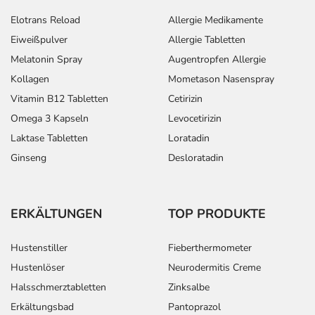
Elotrans Reload
Allergie Medikamente
Eiweißpulver
Allergie Tabletten
Melatonin Spray
Augentropfen Allergie
Kollagen
Mometason Nasenspray
Vitamin B12 Tabletten
Cetirizin
Omega 3 Kapseln
Levocetirizin
Laktase Tabletten
Loratadin
Ginseng
Desloratadin
ERKÄLTUNGEN
TOP PRODUKTE
Hustenstiller
Fieberthermometer
Hustenlöser
Neurodermitis Creme
Halsschmerztabletten
Zinksalbe
Erkältungsbad
Pantoprazol