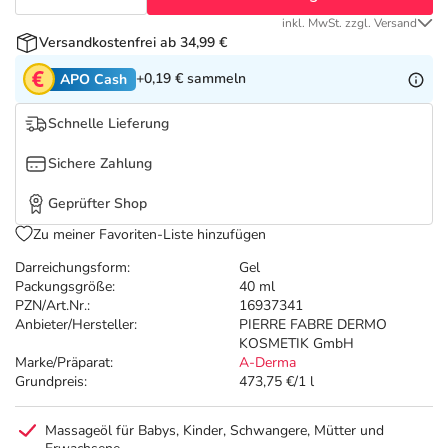
Refluthin, Lasea & Carmenthin Deals
Sport & Fitness
Täglich gut versorgt
inkl. MwSt. zzgl. Versand
Versandkostenfrei ab 34,99 €
Salus Deals
Tierapotheke
+0,19 €
sammeln
APO Cash
Vitamine & Mineralstoffe
Schnelle Lieferung
Sichere Zahlung
Marken
Geprüfter Shop
Zu meiner Favoriten-Liste hinzufügen
Darreichungsform:
Gel
Packungsgröße:
40 ml
PZN/Art.Nr.:
16937341
Anbieter/Hersteller:
PIERRE FABRE DERMO
KOSMETIK GmbH
Marke/Präparat:
A-Derma
Grundpreis:
473,75 €/1 l
Massageöl für Babys, Kinder, Schwangere, Mütter und