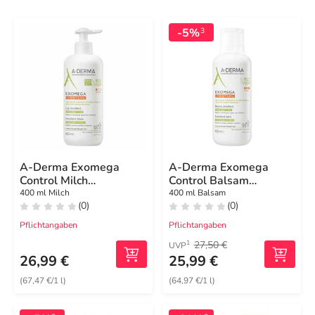
-5%
3
A-Derma Exomega
A-Derma Exomega
Control Milch
Control Balsam
rückfettend
rückfettend
400 ml Milch
400 ml Balsam
(0)
(0)
Pflichtangaben
Pflichtangaben
27,50 €
1
UVP
26,99 €
25,99 €
(67,47 €/1 l)
(64,97 €/1 l)