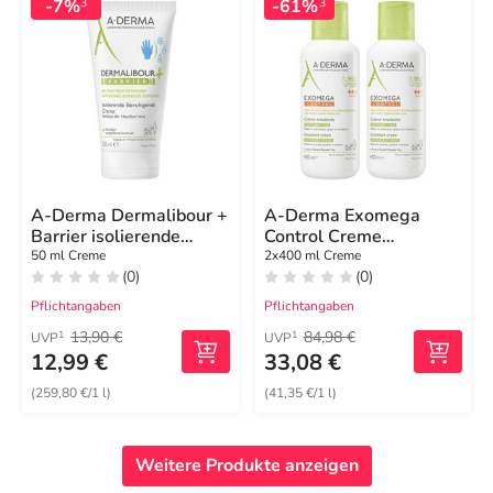
-7%
-61%
3
3
A-Derma Dermalibour +
A-Derma Exomega
Barrier isolierende
Control Creme
Creme
rückfettend
50 ml Creme
2x400 ml Creme
(0)
(0)
Pflichtangaben
Pflichtangaben
13,90 €
84,98 €
1
1
UVP
UVP
12,99 €
33,08 €
(259,80 €/1 l)
(41,35 €/1 l)
Weitere Produkte anzeigen