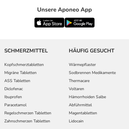
Unsere Aponeo App
SCHMERZMITTEL
HÄUFIG GESUCHT
Kopfschmerztabletten
Wärmepflaster
Migräne Tabletten
Sodbrennen Medikamente
ASS Tabletten
Thermacare
Diclofenac
Voltaren
Ibuprofen
Hämorrhoiden Salbe
Paracetamol
Abführmittel
Regelschmerzen Tabletten
Magentabletten
Zahnschmerzen Tabletten
Lidocain