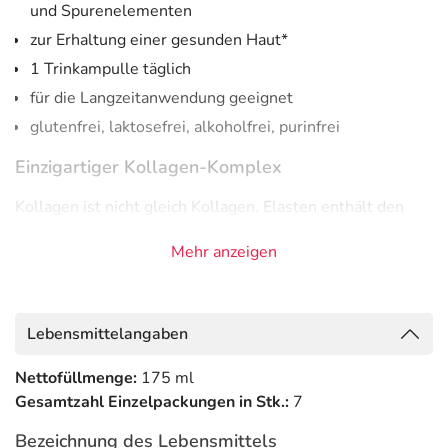
und Spurenelementen
zur Erhaltung einer gesunden Haut*
1 Trinkampulle täglich
für die Langzeitanwendung geeignet
glutenfrei, laktosefrei, alkoholfrei, purinfrei
Einzigartiger Kollagen-Komplex
Kollagen ist nicht gleich Kollagen. Elasten enthält den
einzigartigen [HC]-Kollagen-Komplex, welcher eine
sehr
Mehr anzeigen
hohe Übereinstimmung mit dem natürlichen Kollagen
des Menschen
aufweist.
Neben dem [HC]-Kollagen-Komplex sind in Elasten
Lebensmittelangaben
weitere
wertvolle Vitamine und Spurenelemente für
eine gesunde Haut
enthalten. Vitamin C, Biotin, Zink und
Nettofüllmenge:
175 ml
Vitamin E.*
Gesamtzahl Einzelpackungen in Stk.:
7
Elasten ist aufgrund seiner natürlichen Inhaltsstoffe
für
Bezeichnung des Lebensmittels