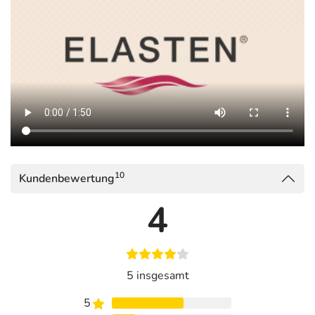
33334 Gütersloh
Informationen zu diesem Lebensmittel (wie z. B. Zutaten,
Allergene) sind bei den Lebensmittelangaben als pdf
hinterlegt. (oben)
10
Kundenbewertung
4
5 insgesamt
5