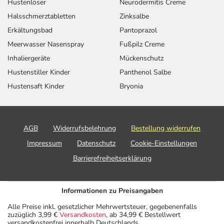
Hustenlöser
Neurodermitis Creme
Halsschmerztabletten
Zinksalbe
Erkältungsbad
Pantoprazol
Meerwasser Nasenspray
Fußpilz Creme
Inhaliergeräte
Mückenschutz
Hustenstiller Kinder
Panthenol Salbe
Hustensaft Kinder
Bryonia
AGB
Widerrufsbelehrung
Bestellung widerrufen
Impressum
Datenschutz
Cookie-Einstellungen
Barrierefreiheitserklärung
Informationen zu Preisangaben
Alle Preise inkl. gesetzlicher Mehrwertsteuer, gegebenenfalls
zuzüglich 3,99 €
Versandkosten
, ab 34,99 € Bestellwert
versandkostenfrei innerhalb Deutschlands.