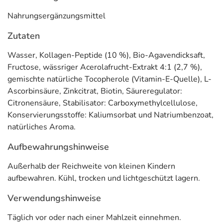
die Langzeitanwendung geeignet
.
Nahrungsergänzungsmittel
* Vitamin C trägt zu einer normalen Kollagenbildung für
eine normale
Funktion der Haut
bei. Biotin und Zink tragen zur
Erhaltung normaler Haut
Zutaten
bei. Vitamin E trägt dazu bei,
die Zellen vor oxidativem Stress zu schützen
.
Wasser, Kollagen-Peptide (10 %), Bio-Agavendicksaft,
Anwendung
Fructose, wässriger Acerolafrucht-Extrakt 4:1 (2,7 %),
gemischte natürliche Tocopherole (Vitamin-E-Quelle), L-
Eine Trinkampulle täglich zu oder nach einer Mahlzeit
Ascorbinsäure, Zinkcitrat, Biotin, Säureregulator:
einnehmen. Idealerweise trinken Sie Elasten morgens, da
Citronensäure, Stabilisator: Carboxymethylcellulose,
tagsüber der Stoffwechsel aktiver ist und so die
Konservierungsstoffe: Kaliumsorbat und Natriumbenzoat,
Nährstoffe im Körper besser verteilt werden. Es
natürliches Aroma.
empfiehlt sich eine Anwendung im Rahmen einer Kur
über die Dauer von 3 Monaten.
Aufbewahrungshinweise
Inhaltsstoffe pro Trinkampulle
Außerhalb der Reichweite von kleinen Kindern
aufbewahren. Kühl, trocken und lichtgeschützt lagern.
Inhaltsstoff
pro Trinkampulle
***NRV %
Verwendungshinweise
Kollagen-Peptide
2,5 mg
****
Täglich vor oder nach einer Mahlzeit einnehmen.