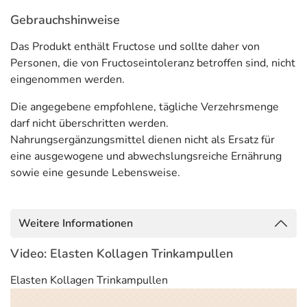
Acerolafrucht-Extrakt
666 mg
****
Gebrauchshinweise
Vitamin C
13 mg
16
Das Produkt enthält Fructose und sollte daher von
davon aus Acerola-Frucht-
Extrakt
Personen, die von Fructoseintoleranz betroffen sind, nicht
eingenommen werden.
Zink
3 mg
30
Die angegebene empfohlene, tägliche Verzehrsmenge
Vitamin E
2,3 mg
19
darf nicht überschritten werden.
(aus gemischten
Nahrungsergänzungsmittel dienen nicht als Ersatz für
Tocopherolen)
eine ausgewogene und abwechslungsreiche Ernährung
Biotin
50 µg
100
sowie eine gesunde Lebensweise.
*** Referenzmengen gemäß LMIV 1169/2011
Weitere Informationen
**** keine Referenzmenge vorhanden
Adresse des Lebensmittel-Unternehmens
Video: Elasten Kollagen Trinkampullen
Quiris Healthcare GmbH & Co. KG
Elasten Kollagen Trinkampullen
Isselhorster Strasse