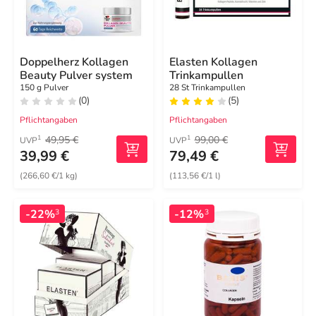
Doppelherz Kollagen
Elasten Kollagen
Beauty Pulver system
Trinkampullen
150 g Pulver
28 St Trinkampullen
(0)
(5)
Pflichtangaben
Pflichtangaben
49,95 €
99,00 €
1
1
UVP
UVP
39,99 €
79,49 €
(266,60 €/1 kg)
(113,56 €/1 l)
-22%
-12%
3
3