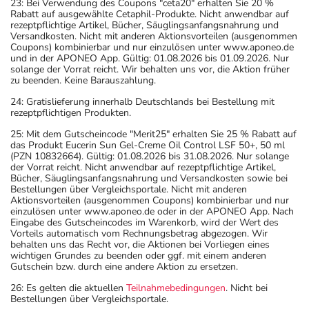
23: Bei Verwendung des Coupons "ceta20" erhalten Sie 20 %
Rabatt auf ausgewählte Cetaphil-Produkte. Nicht anwendbar auf
rezeptpflichtige Artikel, Bücher, Säuglingsanfangsnahrung und
Versandkosten. Nicht mit anderen Aktionsvorteilen (ausgenommen
Coupons) kombinierbar und nur einzulösen unter www.aponeo.de
und in der APONEO App. Gültig: 01.08.2026 bis 01.09.2026. Nur
solange der Vorrat reicht. Wir behalten uns vor, die Aktion früher
zu beenden. Keine Barauszahlung.
24: Gratislieferung innerhalb Deutschlands bei Bestellung mit
rezeptpflichtigen Produkten.
25: Mit dem Gutscheincode "Merit25" erhalten Sie 25 % Rabatt auf
das Produkt Eucerin Sun Gel-Creme Oil Control LSF 50+, 50 ml
(PZN 10832664). Gültig: 01.08.2026 bis 31.08.2026. Nur solange
der Vorrat reicht. Nicht anwendbar auf rezeptpflichtige Artikel,
Bücher, Säuglingsanfangsnahrung und Versandkosten sowie bei
Bestellungen über Vergleichsportale. Nicht mit anderen
Aktionsvorteilen (ausgenommen Coupons) kombinierbar und nur
einzulösen unter www.aponeo.de oder in der APONEO App. Nach
Eingabe des Gutscheincodes im Warenkorb, wird der Wert des
Vorteils automatisch vom Rechnungsbetrag abgezogen. Wir
behalten uns das Recht vor, die Aktionen bei Vorliegen eines
wichtigen Grundes zu beenden oder ggf. mit einem anderen
Gutschein bzw. durch eine andere Aktion zu ersetzen.
26: Es gelten die aktuellen
Teilnahmebedingungen
. Nicht bei
Bestellungen über Vergleichsportale.