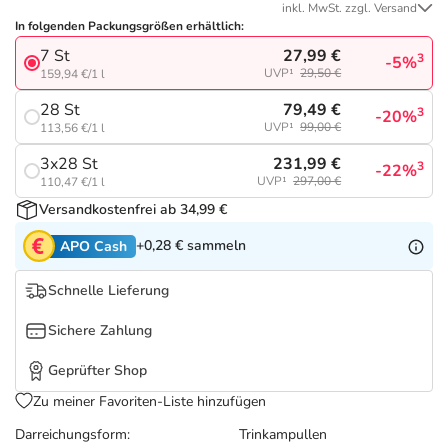
Refluthin, Lasea & Carmenthin Deals
Sport & Fitness
Sommerpflege für Haar und Kopfhaut
inkl. MwSt. zzgl. Versand
In folgenden Packungsgrößen erhältlich:
27,99 €
7 St
Salus Deals
Tierapotheke
Täglich gut versorgt
3
-5%
UVP¹
29,50 €
159,94 €/1 l
79,49 €
28 St
3
-20%
Vitamine & Mineralstoffe
UVP¹
99,00 €
113,56 €/1 l
231,99 €
3x28 St
3
-22%
Marken
UVP¹
297,00 €
110,47 €/1 l
Versandkostenfrei ab 34,99 €
+0,28 €
sammeln
APO Cash
Schnelle Lieferung
Sichere Zahlung
Geprüfter Shop
Zu meiner Favoriten-Liste hinzufügen
Darreichungsform:
Trinkampullen