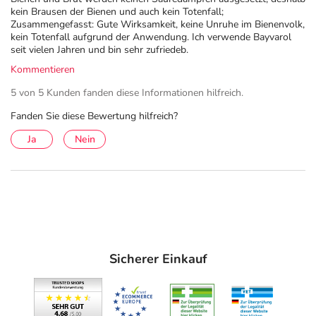
3,6 mg Flumethrin
kein Brausen der Bienen und auch kein Totenfall;
Zusammengefasst: Gute Wirksamkeit, keine Unruhe im Bienenvolk,
Sonstige Bestandteile: Polyethylen
kein Totenfall aufgrund der Anwendung. Ich verwende Bayvarol
seit vielen Jahren und bin sehr zufriedeb.
Adresse des Anbieters/Herstellers
Kommentieren
VETO-Pharma SAS
5 von 5 Kunden fanden diese Informationen hilfreich.
12-14 rue de la Croix Martre
Fanden Sie diese Bewertung hilfreich?
91120 Palaiseau
Ja
Nein
Das
PDF des Beipackzettels
können Sie sich oben
herunterladen.
Dieses Produkt ist für den privaten Gebrauch bestimmt.
Sicherer Einkauf