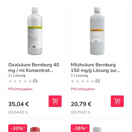
Oxalsäure Bernburg 40
Milchsäure Bernburg
mg / ml Konzentrat
150 mg/g Lösung zur
H.Lösung für Bienen
Sprühanwendung für
1 l Lösung
1 l Lösung
(0)
(0)
Bienen
Pflichtangaben
Pflichtangaben
35,04 €
20,79 €
(35,04 €/1 l)
(20,79 €/1 l)
-30%
-28%
4
4