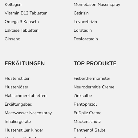
Kollagen
Mometason Nasenspray
Vitamin B12 Tabletten
Cetirizin
Omega 3 Kapseln
Levocetirizin
Laktase Tabletten
Loratadin
Ginseng
Desloratadin
ERKÄLTUNGEN
TOP PRODUKTE
Hustenstiller
Fieberthermometer
Hustenlöser
Neurodermitis Creme
Halsschmerztabletten
Zinksalbe
Erkältungsbad
Pantoprazol
Meerwasser Nasenspray
Fußpilz Creme
Inhaliergeräte
Mückenschutz
Hustenstiller Kinder
Panthenol Salbe