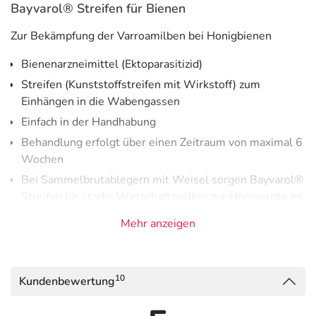
Bayvarol® Streifen für Bienen
Zur Bekämpfung der Varroamilben bei Honigbienen
Bienenarzneimittel (Ektoparasitizid)
Streifen (Kunststoffstreifen mit Wirkstoff) zum
Einhängen in die Wabengassen
Einfach in der Handhabung
Behandlung erfolgt über einen Zeitraum von maximal 6
Wochen
Bei Sammelbrutablegern mit Weisel sorgen Bayvarol®
Streifen für starke Wirtschaftsvölker zur Honigernte im
nächsten Jahr
Mehr anzeigen
Direkt nach der Tracht und der Honigernte schützt eine
Varroa-Behandlung mit Bayvarol® Streifen die
Bienenvölker vor einem Zusammenbrechen im
10
Kundenbewertung
Spätsommer und sorgt für gesunde Winterbienen