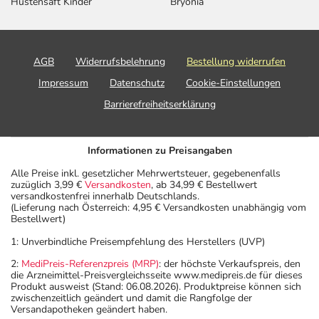
Hustensaft Kinder
Bryonia
AGB
Widerrufsbelehrung
Bestellung widerrufen
Impressum
Datenschutz
Cookie-Einstellungen
Barrierefreiheitserklärung
Informationen zu Preisangaben
Alle Preise inkl. gesetzlicher Mehrwertsteuer, gegebenenfalls
zuzüglich 3,99 €
Versandkosten
, ab 34,99 € Bestellwert
versandkostenfrei innerhalb Deutschlands.
(Lieferung nach Österreich: 4,95 € Versandkosten unabhängig vom
Bestellwert)
1: Unverbindliche Preisempfehlung des Herstellers (UVP)
2:
MediPreis-Referenzpreis (MRP)
: der höchste Verkaufspreis, den
die Arzneimittel-Preisvergleichsseite www.medipreis.de für dieses
Produkt ausweist (Stand: 06.08.2026). Produktpreise können sich
zwischenzeitlich geändert und damit die Rangfolge der
Versandapotheken geändert haben.