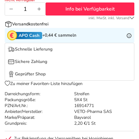
Refluthin, Lasea & Carmenthin Deals
Sport & Fitness
Täglich gut versorgt
Info bei Verfügbarkeit
Salus Deals
Tierapotheke
inkl. MwSt. inkl. Versand
Versandkostenfrei
+0,44 €
sammeln
APO Cash
Vitamine & Mineralstoffe
Schnelle Lieferung
Marken
Sichere Zahlung
Geprüfter Shop
Zu meiner Favoriten-Liste hinzufügen
Darreichungsform:
Streifen
Packungsgröße:
5X4 St
PZN/Art.Nr.:
16914771
Anbieter/Hersteller:
VETO-Pharma SAS
Marke/Präparat:
Bayvarol
Grundpreis:
2,20 €/1 St
Zur Bekämpfung der Varroamilben bei Honigbienen