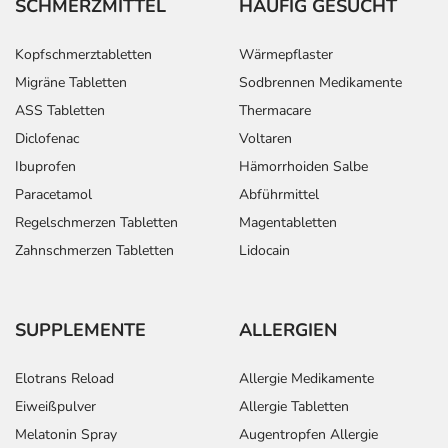
SCHMERZMITTEL
HÄUFIG GESUCHT
Kopfschmerztabletten
Wärmepflaster
Migräne Tabletten
Sodbrennen Medikamente
ASS Tabletten
Thermacare
Diclofenac
Voltaren
Ibuprofen
Hämorrhoiden Salbe
Paracetamol
Abführmittel
Regelschmerzen Tabletten
Magentabletten
Zahnschmerzen Tabletten
Lidocain
SUPPLEMENTE
ALLERGIEN
Elotrans Reload
Allergie Medikamente
Eiweißpulver
Allergie Tabletten
Melatonin Spray
Augentropfen Allergie