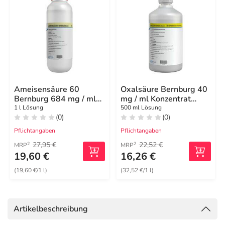
Ameisensäure 60
Oxalsäure Bernburg 40
Bernburg 684 mg / ml
mg / ml Konzentrat
Lösung für Bienensto
H.Lösung für Bienen
1 l Lösung
500 ml Lösung
(0)
(0)
Pflichtangaben
Pflichtangaben
27,95 €
22,52 €
2
2
MRP
MRP
19,60 €
16,26 €
(19,60 €/1 l)
(32,52 €/1 l)
Artikelbeschreibung