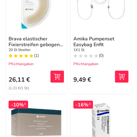
Brava elastischer
Amika Pumpenset
Fixierstreifen gebogen
Easybag Enfit
XL
20 St Streifen
1X1 St
(1)
(0)
Pflichtangaben
Pflichtangaben
26,11 €
9,49 €
(1,31 €/1 St)
-10%
-16%
4
4