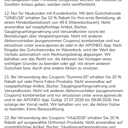
Zweifeln Anlass geben, werden nicht veröffentlicht.
12: Nur für Neukunden mit Kundenkonto. Mit dem Gutscheincode
"10NEU26" erhalten Sie 10 % Rabatt für Ihre erste Bestellung, ab
einem Mindestbestellwert von 49 € (Warenkorbwert). Nicht
anwendbar auf rezeptpflichtige Artikel, Bücher,
Säuglingsanfangsnahrung und Versandkosten sowie bei
Bestellungen über Vergleichsportale. Nicht mit anderen
Aktionsvorteilen (ausgenommen Coupons) kombinierbar und nur
einzulösen unter www.aponeo.de oder in der APONEO App. Nach
Eingabe des Gutscheincodes im Warenkorb, wird der Wert des
Vorteils automatisch vom Rechnungsbetrag abgezogen. Wir
behalten uns das Recht vor, die Aktionen bei Vorliegen eines
wichtigen Grundes zu beenden oder ggf. mit einem anderen
Gutschein bzw. durch eine andere Aktion zu ersetzen.
21: Bei Verwendung des Coupons "Summer20" erhalten Sie 20 %
Rabatt auf viele Pierre Fabre-Produkte. Nicht anwendbar auf
rezeptpflichtige Artikel, Bücher, Säuglingsanfangsnahrung und
Versandkosten. Nicht mit anderen Aktionsvorteilen (ausgenommen
Coupons) kombinierbar und nur einzulösen unter www.aponeo.de
und in der APONEO App. Gültig: 27.07.2026 bis 09.08.2026. Nur
solange der Vorrat reicht. Wir behalten uns vor, die Aktion früher
zu beenden. Keine Barauszahlung.
22: Bei Verwendung des Coupons "Vital2026" erhalten Sie 20 %
Rabatt auf ausgewählte Orthomol-Produkte. Nicht anwendbar auf
rezeptpflichtige Artikel, Bücher, Säuglingsanfangsnahrung und