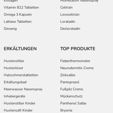
Kollagen
Mometason Nasenspray
Vitamin B12 Tabletten
Cetirizin
Omega 3 Kapseln
Levocetirizin
Laktase Tabletten
Loratadin
Ginseng
Desloratadin
ERKÄLTUNGEN
TOP PRODUKTE
Hustenstiller
Fieberthermometer
Hustenlöser
Neurodermitis Creme
Halsschmerztabletten
Zinksalbe
Erkältungsbad
Pantoprazol
Meerwasser Nasenspray
Fußpilz Creme
Inhaliergeräte
Mückenschutz
Hustenstiller Kinder
Panthenol Salbe
Hustensaft Kinder
Bryonia