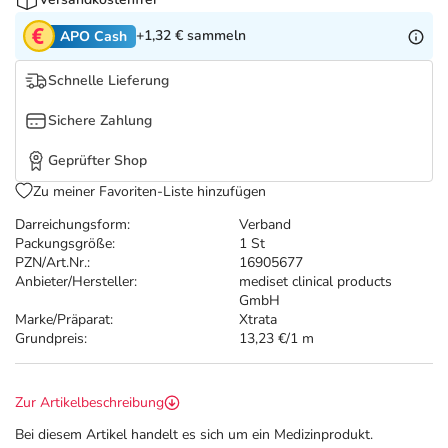
Refluthin, Lasea & Carmenthin Deals
Sport & Fitness
Täglich gut versorgt
+1,32 €
sammeln
APO Cash
Salus Deals
Tierapotheke
Schnelle Lieferung
Vitamine & Mineralstoffe
Sichere Zahlung
Geprüfter Shop
Marken
Zu meiner Favoriten-Liste hinzufügen
Darreichungsform:
Verband
Packungsgröße:
1 St
PZN/Art.Nr.:
16905677
Anbieter/Hersteller:
mediset clinical products
GmbH
Marke/Präparat:
Xtrata
Grundpreis:
13,23 €/1 m
Zur Artikelbeschreibung
Bei diesem Artikel handelt es sich um ein Medizinprodukt.