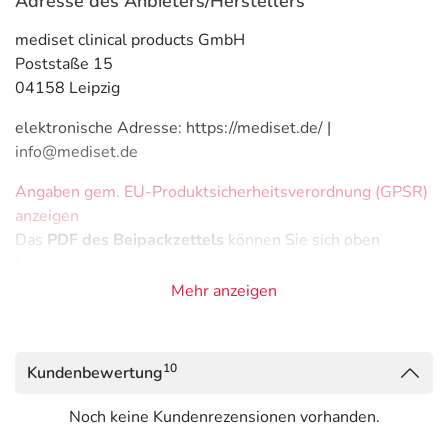
Adresse des Anbieters/Herstellers
mediset clinical products GmbH
Poststaße 15
04158 Leipzig
elektronische Adresse: https://mediset.de/ |
info@mediset.de
Angaben gem. EU-Produktsicherheitsverordnung (GPSR)
anzeigen
Das
PDF des Beipackzettels
können Sie sich oben
herunterladen.
Mehr anzeigen
10
Kundenbewertung
Noch keine Kundenrezensionen vorhanden.