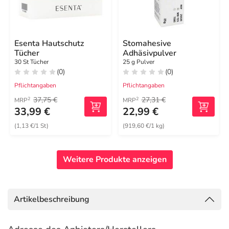
Esenta Hautschutz
Stomahesive
Tücher
Adhäsivpulver
30 St Tücher
25 g Pulver
(0)
(0)
Pflichtangaben
Pflichtangaben
37,75 €
27,31 €
2
2
MRP
MRP
33,99 €
22,99 €
(1,13 €/1 St)
(919,60 €/1 kg)
Weitere Produkte anzeigen
Artikelbeschreibung