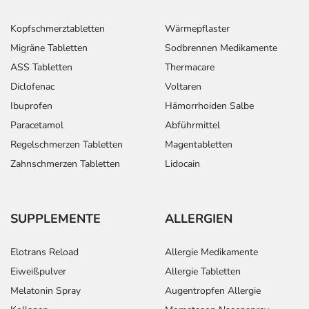
Kopfschmerztabletten
Wärmepflaster
Migräne Tabletten
Sodbrennen Medikamente
ASS Tabletten
Thermacare
Diclofenac
Voltaren
Ibuprofen
Hämorrhoiden Salbe
Paracetamol
Abführmittel
Regelschmerzen Tabletten
Magentabletten
Zahnschmerzen Tabletten
Lidocain
SUPPLEMENTE
ALLERGIEN
Elotrans Reload
Allergie Medikamente
Eiweißpulver
Allergie Tabletten
Melatonin Spray
Augentropfen Allergie