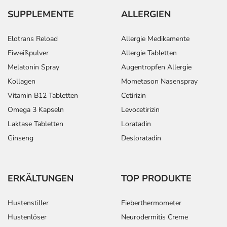
SUPPLEMENTE
ALLERGIEN
Elotrans Reload
Allergie Medikamente
Eiweißpulver
Allergie Tabletten
Melatonin Spray
Augentropfen Allergie
Kollagen
Mometason Nasenspray
Vitamin B12 Tabletten
Cetirizin
Omega 3 Kapseln
Levocetirizin
Laktase Tabletten
Loratadin
Ginseng
Desloratadin
ERKÄLTUNGEN
TOP PRODUKTE
Hustenstiller
Fieberthermometer
Hustenlöser
Neurodermitis Creme