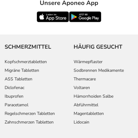
Unsere Aponeo App
SCHMERZMITTEL
HÄUFIG GESUCHT
Kopfschmerztabletten
Wärmepflaster
Migräne Tabletten
Sodbrennen Medikamente
ASS Tabletten
Thermacare
Diclofenac
Voltaren
Ibuprofen
Hämorrhoiden Salbe
Paracetamol
Abführmittel
Regelschmerzen Tabletten
Magentabletten
Zahnschmerzen Tabletten
Lidocain