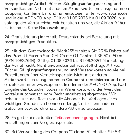
rezeptpflichtige Artikel, Bücher, Säuglingsanfangsnahrung und
Versandkosten. Nicht mit anderen Aktionsvorteilen (ausgenommen
Coupons) kombinierbar und nur einzulösen unter www.aponeo.de
und in der APONEO App. Gültig: 01.08.2026 bis 01.09.2026. Nur
solange der Vorrat reicht. Wir behalten uns vor, die Aktion früher
zu beenden. Keine Barauszahlung.
24: Gratislieferung innerhalb Deutschlands bei Bestellung mit
rezeptpflichtigen Produkten.
25: Mit dem Gutscheincode "Merit25" erhalten Sie 25 % Rabatt auf
das Produkt Eucerin Sun Gel-Creme Oil Control LSF 50+, 50 ml
(PZN 10832664). Gültig: 01.08.2026 bis 31.08.2026. Nur solange
der Vorrat reicht. Nicht anwendbar auf rezeptpflichtige Artikel,
Bücher, Säuglingsanfangsnahrung und Versandkosten sowie bei
Bestellungen über Vergleichsportale. Nicht mit anderen
Aktionsvorteilen (ausgenommen Coupons) kombinierbar und nur
einzulösen unter www.aponeo.de oder in der APONEO App. Nach
Eingabe des Gutscheincodes im Warenkorb, wird der Wert des
Vorteils automatisch vom Rechnungsbetrag abgezogen. Wir
behalten uns das Recht vor, die Aktionen bei Vorliegen eines
wichtigen Grundes zu beenden oder ggf. mit einem anderen
Gutschein bzw. durch eine andere Aktion zu ersetzen.
26: Es gelten die aktuellen
Teilnahmebedingungen
. Nicht bei
Bestellungen über Vergleichsportale.
30: Bei Verwendung des Coupons "Ciclopoli5" erhalten Sie 5 €