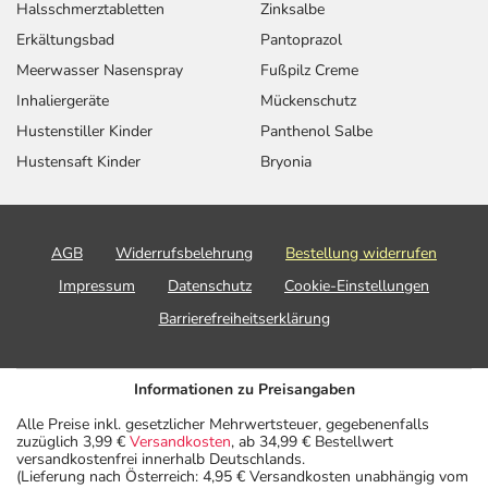
Halsschmerztabletten
Zinksalbe
Erkältungsbad
Pantoprazol
Meerwasser Nasenspray
Fußpilz Creme
Inhaliergeräte
Mückenschutz
Hustenstiller Kinder
Panthenol Salbe
Hustensaft Kinder
Bryonia
AGB
Widerrufsbelehrung
Bestellung widerrufen
Impressum
Datenschutz
Cookie-Einstellungen
Barrierefreiheitserklärung
Informationen zu Preisangaben
Alle Preise inkl. gesetzlicher Mehrwertsteuer, gegebenenfalls
zuzüglich 3,99 €
Versandkosten
, ab 34,99 € Bestellwert
versandkostenfrei innerhalb Deutschlands.
(Lieferung nach Österreich: 4,95 € Versandkosten unabhängig vom