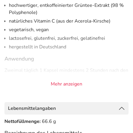
hochwertiger, entkoffeinierter Grüntee-Extrakt (98 %
Polyphenole)
natürliches Vitamin C (aus der Acerola-Kirsche)
vegetarisch, vegan
lactosefrei, glutenfrei, zuckerfrei, gelatinefrei
hergestellt in Deutschland
Anwendung
Zweimal täglich 1 Kapsel mindestens 2 Stunden nach den
Mahlzeiten einnehmen.
Mehr anzeigen
Inhaltsstoffe pro Tagesdosis
Inhaltsstoff
pro 2 Kapseln
**NRV %
Lebensmittelangaben
Grüntee-Extrakt
600 mg
***
Nettofüllmenge:
66.6 g
davon Polyphenole
588 mg
***