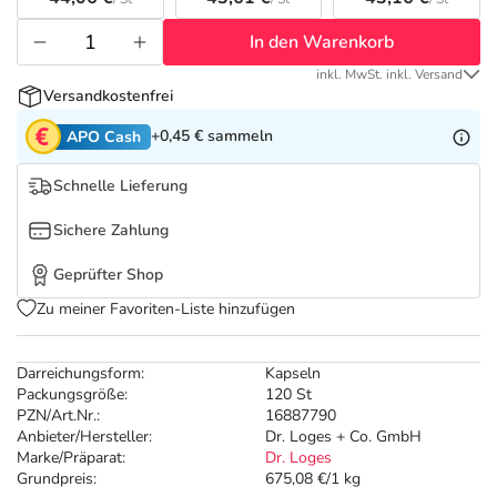
Refluthin, Lasea & Carmenthin Deals
Sport & Fitness
Täglich gut versorgt
In den Warenkorb
Salus Deals
Tierapotheke
inkl. MwSt. inkl. Versand
Versandkostenfrei
Vitamine & Mineralstoffe
+0,45 €
sammeln
APO Cash
Schnelle Lieferung
Marken
Sichere Zahlung
Geprüfter Shop
Zu meiner Favoriten-Liste hinzufügen
Darreichungsform:
Kapseln
Packungsgröße:
120 St
PZN/Art.Nr.:
16887790
Anbieter/Hersteller:
Dr. Loges + Co. GmbH
Marke/Präparat:
Dr. Loges
Grundpreis:
675,08 €/1 kg