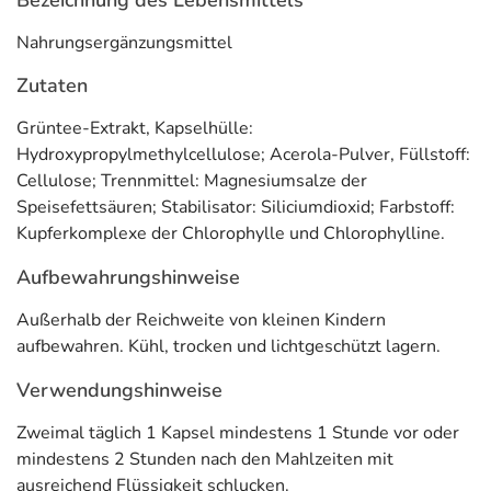
Bezeichnung des Lebensmittels
davon Epigallocatechingallat
300 mg
***
(EGCG)
Nahrungsergänzungsmittel
Acerola Pulver
120 mg
***
Zutaten
davon Vitamin C
30 mg
37,5 %
Grüntee-Extrakt, Kapselhülle:
Hydroxypropylmethylcellulose; Acerola-Pulver, Füllstoff:
** Nutrient Reference Values (Referenzmenge nach EU-
Cellulose; Trennmittel: Magnesiumsalze der
Lebensmittelinformationsverordnung)
Speisefettsäuren; Stabilisator: Siliciumdioxid; Farbstoff:
Kupferkomplexe der Chlorophylle und Chlorophylline.
*** keine Empfehlung vorhanden
Aufbewahrungshinweise
Adresse des Lebensmittel-Unternehmens
Außerhalb der Reichweite von kleinen Kindern
Dr. Loges + Co. GmbH
aufbewahren. Kühl, trocken und lichtgeschützt lagern.
Schützenstr. 5
21423 Winsen/Luhe
Verwendungshinweise
Informationen zu diesem Lebensmittel (wie z. B. Zutaten,
Zweimal täglich 1 Kapsel mindestens 1 Stunde vor oder
Allergene) sind bei den Lebensmittelangaben als pdf
mindestens 2 Stunden nach den Mahlzeiten mit
hinterlegt. (oben)
ausreichend Flüssigkeit schlucken.