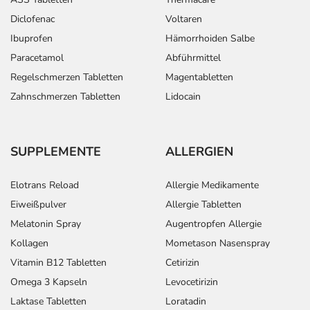
Diclofenac
Voltaren
Ibuprofen
Hämorrhoiden Salbe
Paracetamol
Abführmittel
Regelschmerzen Tabletten
Magentabletten
Zahnschmerzen Tabletten
Lidocain
SUPPLEMENTE
ALLERGIEN
Elotrans Reload
Allergie Medikamente
Eiweißpulver
Allergie Tabletten
Melatonin Spray
Augentropfen Allergie
Kollagen
Mometason Nasenspray
Vitamin B12 Tabletten
Cetirizin
Omega 3 Kapseln
Levocetirizin
Laktase Tabletten
Loratadin