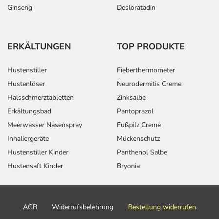
Ginseng
Desloratadin
ERKÄLTUNGEN
TOP PRODUKTE
Hustenstiller
Fieberthermometer
Hustenlöser
Neurodermitis Creme
Halsschmerztabletten
Zinksalbe
Erkältungsbad
Pantoprazol
Meerwasser Nasenspray
Fußpilz Creme
Inhaliergeräte
Mückenschutz
Hustenstiller Kinder
Panthenol Salbe
Hustensaft Kinder
Bryonia
AGB
Widerrufsbelehrung
Bestellung widerrufen