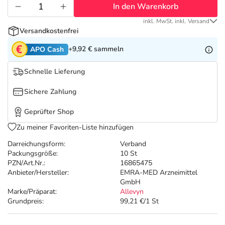
Refluthin, Lasea & Carmenthin Deals
Sport & Fitness
Täglich gut versorgt
In den Warenkorb
inkl. MwSt. inkl. Versand
Salus Deals
Tierapotheke
Versandkostenfrei
+9,92 €
sammeln
APO Cash
Vitamine & Mineralstoffe
Schnelle Lieferung
Marken
Sichere Zahlung
Geprüfter Shop
Zu meiner Favoriten-Liste hinzufügen
Darreichungsform:
Verband
Packungsgröße:
10 St
PZN/Art.Nr.:
16865475
Anbieter/Hersteller:
EMRA-MED Arzneimittel
GmbH
Marke/Präparat:
Allevyn
Grundpreis:
99,21 €/1 St