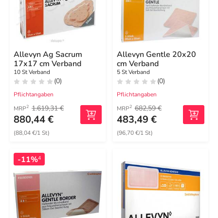
Allevyn Ag Sacrum
Allevyn Gentle 20x20
17x17 cm Verband
cm Verband
10 St Verband
5 St Verband
(0)
(0)
Pflichtangaben
Pflichtangaben
1.619,31 €
682,59 €
2
2
MRP
MRP
880,44 €
483,49 €
(88,04 €/1 St)
(96,70 €/1 St)
-11%
4