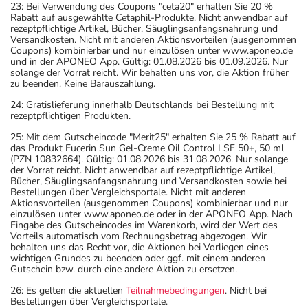
23: Bei Verwendung des Coupons "ceta20" erhalten Sie 20 %
Rabatt auf ausgewählte Cetaphil-Produkte. Nicht anwendbar auf
rezeptpflichtige Artikel, Bücher, Säuglingsanfangsnahrung und
Versandkosten. Nicht mit anderen Aktionsvorteilen (ausgenommen
Coupons) kombinierbar und nur einzulösen unter www.aponeo.de
und in der APONEO App. Gültig: 01.08.2026 bis 01.09.2026. Nur
solange der Vorrat reicht. Wir behalten uns vor, die Aktion früher
zu beenden. Keine Barauszahlung.
24: Gratislieferung innerhalb Deutschlands bei Bestellung mit
rezeptpflichtigen Produkten.
25: Mit dem Gutscheincode "Merit25" erhalten Sie 25 % Rabatt auf
das Produkt Eucerin Sun Gel-Creme Oil Control LSF 50+, 50 ml
(PZN 10832664). Gültig: 01.08.2026 bis 31.08.2026. Nur solange
der Vorrat reicht. Nicht anwendbar auf rezeptpflichtige Artikel,
Bücher, Säuglingsanfangsnahrung und Versandkosten sowie bei
Bestellungen über Vergleichsportale. Nicht mit anderen
Aktionsvorteilen (ausgenommen Coupons) kombinierbar und nur
einzulösen unter www.aponeo.de oder in der APONEO App. Nach
Eingabe des Gutscheincodes im Warenkorb, wird der Wert des
Vorteils automatisch vom Rechnungsbetrag abgezogen. Wir
behalten uns das Recht vor, die Aktionen bei Vorliegen eines
wichtigen Grundes zu beenden oder ggf. mit einem anderen
Gutschein bzw. durch eine andere Aktion zu ersetzen.
26: Es gelten die aktuellen
Teilnahmebedingungen
. Nicht bei
Bestellungen über Vergleichsportale.