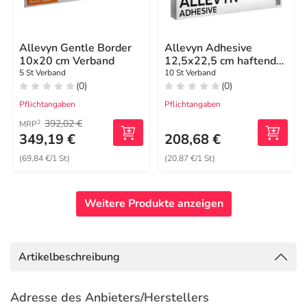
Allevyn Gentle Border
Allevyn Adhesive
10x20 cm Verband
12,5x22,5 cm haftende
Wundauflage
5 St Verband
10 St Verband
(0)
(0)
Pflichtangaben
Pflichtangaben
392,02 €
2
MRP
349,19 €
208,68 €
(69,84 €/1 St)
(20,87 €/1 St)
Weitere Produkte anzeigen
Artikelbeschreibung
Adresse des Anbieters/Herstellers