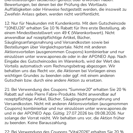
Bewertungen, bei denen bei der Prüfung des Wortlauts
Auffälligkeiten oder Hinweise festgestellt werden, die insoweit zu
Zweifeln Anlass geben, werden nicht veröffentlicht.
12: Nur für Neukunden mit Kundenkonto. Mit dem Gutscheincode
"10NEU26" erhalten Sie 10 % Rabatt für Ihre erste Bestellung, ab
einem Mindestbestellwert von 49 € (Warenkorbwert). Nicht
anwendbar auf rezeptpflichtige Artikel, Bücher,
Säuglingsanfangsnahrung und Versandkosten sowie bei
Bestellungen über Vergleichsportale. Nicht mit anderen
Aktionsvorteilen (ausgenommen Coupons) kombinierbar und nur
einzulösen unter www.aponeo.de oder in der APONEO App. Nach
Eingabe des Gutscheincodes im Warenkorb, wird der Wert des
Vorteils automatisch vom Rechnungsbetrag abgezogen. Wir
behalten uns das Recht vor, die Aktionen bei Vorliegen eines
wichtigen Grundes zu beenden oder ggf. mit einem anderen
Gutschein bzw. durch eine andere Aktion zu ersetzen.
21: Bei Verwendung des Coupons "Summer20" erhalten Sie 20 %
Rabatt auf viele Pierre Fabre-Produkte. Nicht anwendbar auf
rezeptpflichtige Artikel, Bücher, Säuglingsanfangsnahrung und
Versandkosten. Nicht mit anderen Aktionsvorteilen (ausgenommen
Coupons) kombinierbar und nur einzulösen unter www.aponeo.de
und in der APONEO App. Gültig: 27.07.2026 bis 09.08.2026. Nur
solange der Vorrat reicht. Wir behalten uns vor, die Aktion früher
zu beenden. Keine Barauszahlung.
22: Bei Verwendung des Coupons "Vital2026" erhalten Sie 20 %