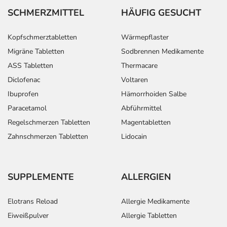
SCHMERZMITTEL
HÄUFIG GESUCHT
Kopfschmerztabletten
Wärmepflaster
Migräne Tabletten
Sodbrennen Medikamente
ASS Tabletten
Thermacare
Diclofenac
Voltaren
Ibuprofen
Hämorrhoiden Salbe
Paracetamol
Abführmittel
Regelschmerzen Tabletten
Magentabletten
Zahnschmerzen Tabletten
Lidocain
SUPPLEMENTE
ALLERGIEN
Elotrans Reload
Allergie Medikamente
Eiweißpulver
Allergie Tabletten