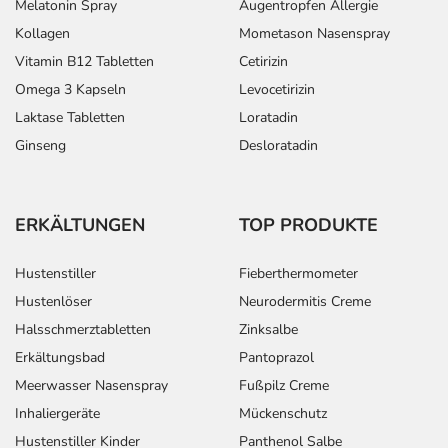
Melatonin Spray
Augentropfen Allergie
Kollagen
Mometason Nasenspray
Vitamin B12 Tabletten
Cetirizin
Omega 3 Kapseln
Levocetirizin
Laktase Tabletten
Loratadin
Ginseng
Desloratadin
ERKÄLTUNGEN
TOP PRODUKTE
Hustenstiller
Fieberthermometer
Hustenlöser
Neurodermitis Creme
Halsschmerztabletten
Zinksalbe
Erkältungsbad
Pantoprazol
Meerwasser Nasenspray
Fußpilz Creme
Inhaliergeräte
Mückenschutz
Hustenstiller Kinder
Panthenol Salbe