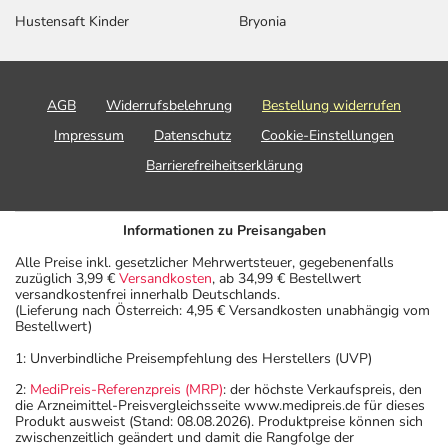
Hustensaft Kinder
Bryonia
AGB
Widerrufsbelehrung
Bestellung widerrufen
Impressum
Datenschutz
Cookie-Einstellungen
Barrierefreiheitserklärung
Informationen zu Preisangaben
Alle Preise inkl. gesetzlicher Mehrwertsteuer, gegebenenfalls
zuzüglich 3,99 €
Versandkosten
, ab 34,99 € Bestellwert
versandkostenfrei innerhalb Deutschlands.
(Lieferung nach Österreich: 4,95 € Versandkosten unabhängig vom
Bestellwert)
1: Unverbindliche Preisempfehlung des Herstellers (UVP)
2:
MediPreis-Referenzpreis (MRP)
: der höchste Verkaufspreis, den
die Arzneimittel-Preisvergleichsseite www.medipreis.de für dieses
Produkt ausweist (Stand: 08.08.2026). Produktpreise können sich
zwischenzeitlich geändert und damit die Rangfolge der