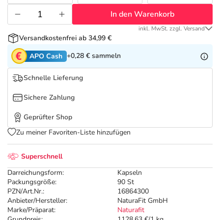
Refluthin, Lasea & Carmenthin Deals
Sport & Fitness
Täglich gut versorgt
In den Warenkorb
Salus Deals
Tierapotheke
inkl. MwSt. zzgl. Versand
Versandkostenfrei ab 34,99 €
+0,28 €
sammeln
APO Cash
Vitamine & Mineralstoffe
Schnelle Lieferung
Marken
Sichere Zahlung
Geprüfter Shop
Zu meiner Favoriten-Liste hinzufügen
Superschnell
Darreichungsform:
Kapseln
Packungsgröße:
90 St
PZN/Art.Nr.:
16864300
Anbieter/Hersteller:
NaturaFit GmbH
Marke/Präparat:
Naturafit
Grundpreis:
1128,63 €/1 kg