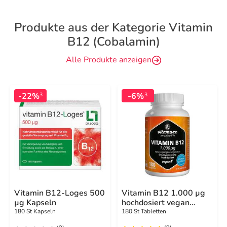
Produkte aus der Kategorie Vitamin
B12 (Cobalamin)
Alle Produkte anzeigen
-22%
-6%
3
3
Vitamin B12-Loges 500
Vitamin B12 1.000 µg
µg Kapseln
hochdosiert vegan
Tabletten
180 St Kapseln
180 St Tabletten