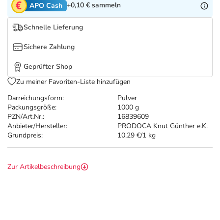
Refluthin, Lasea & Carmenthin Deals
Sport & Fitness
Täglich gut versorgt
+0,10 €
sammeln
APO Cash
Schnelle Lieferung
Salus Deals
Tierapotheke
Sichere Zahlung
Vitamine & Mineralstoffe
Geprüfter Shop
Zu meiner Favoriten-Liste hinzufügen
Marken
Darreichungsform:
Pulver
Packungsgröße:
1000 g
PZN/Art.Nr.:
16839609
Anbieter/Hersteller:
PRODOCA Knut Günther e.K.
Grundpreis:
10,29 €/1 kg
Zur Artikelbeschreibung