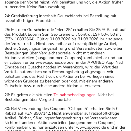
solange der Vorrat reicht. Wir behalten uns vor, die Aktion früher
zu beenden. Keine Barauszahlung.
24: Gratislieferung innerhalb Deutschlands bei Bestellung mit
rezeptpflichtigen Produkten.
25: Mit dem Gutscheincode "Merit25" erhalten Sie 25 % Rabatt auf
das Produkt Eucerin Sun Gel-Creme Oil Control LSF 50+, 50 ml
(PZN 10832664). Gültig: 01.08.2026 bis 31.08.2026. Nur solange
der Vorrat reicht. Nicht anwendbar auf rezeptpflichtige Artikel,
Bücher, Säuglingsanfangsnahrung und Versandkosten sowie bei
Bestellungen über Vergleichsportale. Nicht mit anderen
Aktionsvorteilen (ausgenommen Coupons) kombinierbar und nur
einzulösen unter www.aponeo.de oder in der APONEO App. Nach
Eingabe des Gutscheincodes im Warenkorb, wird der Wert des
Vorteils automatisch vom Rechnungsbetrag abgezogen. Wir
behalten uns das Recht vor, die Aktionen bei Vorliegen eines
wichtigen Grundes zu beenden oder ggf. mit einem anderen
Gutschein bzw. durch eine andere Aktion zu ersetzen.
26: Es gelten die aktuellen
Teilnahmebedingungen
. Nicht bei
Bestellungen über Vergleichsportale.
30: Bei Verwendung des Coupons "Ciclopoli5" erhalten Sie 5 €
Rabatt auf PZN 8907142. Nicht anwendbar auf rezeptpflichtige
Artikel, Bücher, Säuglingsanfangsnahrung und Versandkosten.
Nicht mit anderen Aktionsvorteilen (ausgenommen Coupons)
kombinierbar und nur einzulösen unter www.aponeo.de und in der