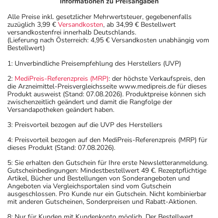
Informationen zu Preisangaben
Alle Preise inkl. gesetzlicher Mehrwertsteuer, gegebenenfalls
zuzüglich 3,99 €
Versandkosten
, ab 34,99 € Bestellwert
versandkostenfrei innerhalb Deutschlands.
(Lieferung nach Österreich: 4,95 € Versandkosten unabhängig vom
Bestellwert)
1: Unverbindliche Preisempfehlung des Herstellers (UVP)
2:
MediPreis-Referenzpreis (MRP)
: der höchste Verkaufspreis, den
die Arzneimittel-Preisvergleichsseite www.medipreis.de für dieses
Produkt ausweist (Stand: 07.08.2026). Produktpreise können sich
zwischenzeitlich geändert und damit die Rangfolge der
Versandapotheken geändert haben.
3: Preisvorteil bezogen auf die UVP des Herstellers
4: Preisvorteil bezogen auf den MediPreis-Referenzpreis (MRP) für
dieses Produkt (Stand: 07.08.2026).
5: Sie erhalten den Gutschein für Ihre erste Newsletteranmeldung.
Gutscheinbedingungen: Mindestbestellwert 49 €. Rezeptpflichtige
Artikel, Bücher und Bestellungen von Sonderangeboten und
Angeboten via Vergleichsportalen sind vom Gutschein
ausgeschlossen. Pro Kunde nur ein Gutschein. Nicht kombinierbar
mit anderen Gutscheinen, Sonderpreisen und Rabatt-Aktionen.
8: Nur für Kunden mit Kundenkonto möglich. Der Bestellwert