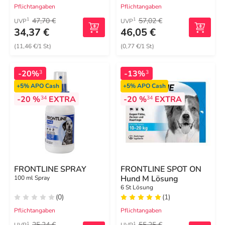
Pflichtangaben
Pflichtangaben
47,70 €
57,02 €
1
1
UVP
UVP
34,37 €
46,05 €
(11,46 €/1 St)
(0,77 €/1 St)
-20%
-13%
3
3
+5%
APO Cash
+5%
APO Cash
-20 %
EXTRA
-20 %
EXTRA
34
34
FRONTLINE SPRAY
FRONTLINE SPOT ON
Hund M Lösung
100 ml Spray
6 St Lösung
(0)
(1)
Pflichtangaben
Pflichtangaben
25,24 €
55,25 €
1
1