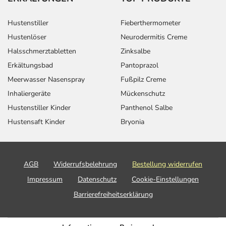
Hustenstiller
Fieberthermometer
Hustenlöser
Neurodermitis Creme
Halsschmerztabletten
Zinksalbe
Erkältungsbad
Pantoprazol
Meerwasser Nasenspray
Fußpilz Creme
Inhaliergeräte
Mückenschutz
Hustenstiller Kinder
Panthenol Salbe
Hustensaft Kinder
Bryonia
AGB
Widerrufsbelehrung
Bestellung widerrufen
Impressum
Datenschutz
Cookie-Einstellungen
Barrierefreiheitserklärung