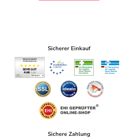
Zusamensetzung:
Dicalciumphosphat, Pulver.
Analytische Bestandteile und Gehalte:
Calcium 24%,
Phosphor 18,2%.
In 10g Dicalciumphosphat befinden sich 2,4g = 2400 mg
Calcium und 1,82g = 1820mg Phosphor.
Sicherer Einkauf
Adresse des Anbieters/Herstellers
PRODOCA Knut Günther e.K.
Alter Münsterweg 55
59227 Ahlen
Sichere Zahlung