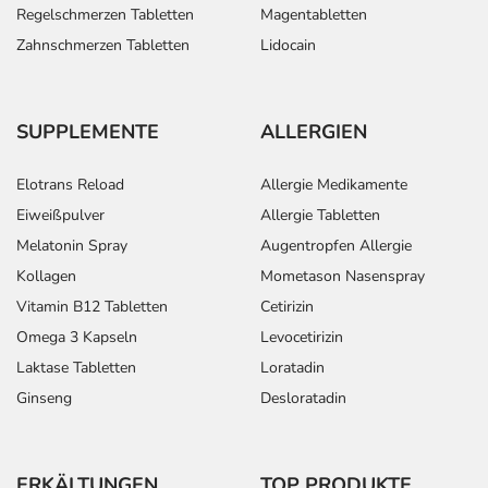
Regelschmerzen Tabletten
Magentabletten
Zahnschmerzen Tabletten
Lidocain
SUPPLEMENTE
ALLERGIEN
Elotrans Reload
Allergie Medikamente
Eiweißpulver
Allergie Tabletten
Melatonin Spray
Augentropfen Allergie
Kollagen
Mometason Nasenspray
Vitamin B12 Tabletten
Cetirizin
Omega 3 Kapseln
Levocetirizin
Laktase Tabletten
Loratadin
Ginseng
Desloratadin
ERKÄLTUNGEN
TOP PRODUKTE