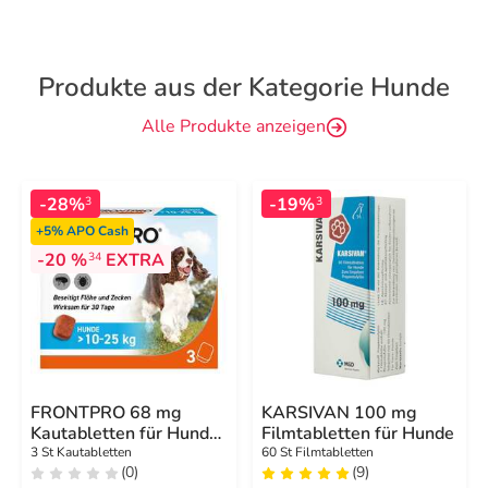
Produkte aus der Kategorie Hunde
Alle Produkte anzeigen
-28%
-19%
3
3
+5%
APO Cash
-20 %
EXTRA
34
FRONTPRO 68 mg
KARSIVAN 100 mg
Kautabletten für Hunde
Filmtabletten für Hunde
10 - 25 kg
3 St Kautabletten
60 St Filmtabletten
(0)
(9)