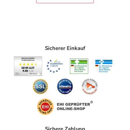
HCl-unlösliche Asche 8%.
Adresse des Anbieters/Herstellers
PRODOCA Knut Günther e.K.
Alter Münsterweg 55
59227 Ahlen
Sicherer Einkauf
Sichere Zahlung