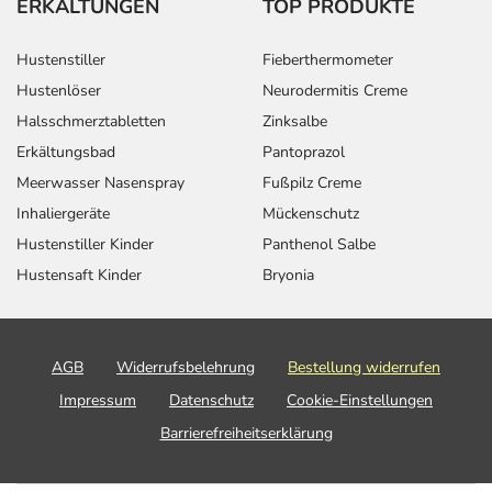
ERKÄLTUNGEN
TOP PRODUKTE
Hustenstiller
Fieberthermometer
Hustenlöser
Neurodermitis Creme
Halsschmerztabletten
Zinksalbe
Erkältungsbad
Pantoprazol
Meerwasser Nasenspray
Fußpilz Creme
Inhaliergeräte
Mückenschutz
Hustenstiller Kinder
Panthenol Salbe
Hustensaft Kinder
Bryonia
AGB
Widerrufsbelehrung
Bestellung widerrufen
Impressum
Datenschutz
Cookie-Einstellungen
Barrierefreiheitserklärung