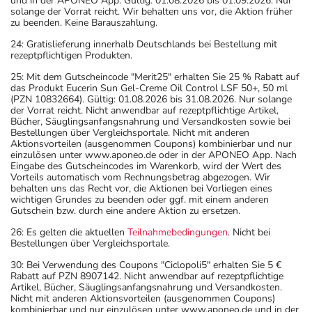
und in der APONEO App. Gültig: 01.08.2026 bis 01.09.2026. Nur
solange der Vorrat reicht. Wir behalten uns vor, die Aktion früher
zu beenden. Keine Barauszahlung.
24: Gratislieferung innerhalb Deutschlands bei Bestellung mit
rezeptpflichtigen Produkten.
25: Mit dem Gutscheincode "Merit25" erhalten Sie 25 % Rabatt auf
das Produkt Eucerin Sun Gel-Creme Oil Control LSF 50+, 50 ml
(PZN 10832664). Gültig: 01.08.2026 bis 31.08.2026. Nur solange
der Vorrat reicht. Nicht anwendbar auf rezeptpflichtige Artikel,
Bücher, Säuglingsanfangsnahrung und Versandkosten sowie bei
Bestellungen über Vergleichsportale. Nicht mit anderen
Aktionsvorteilen (ausgenommen Coupons) kombinierbar und nur
einzulösen unter www.aponeo.de oder in der APONEO App. Nach
Eingabe des Gutscheincodes im Warenkorb, wird der Wert des
Vorteils automatisch vom Rechnungsbetrag abgezogen. Wir
behalten uns das Recht vor, die Aktionen bei Vorliegen eines
wichtigen Grundes zu beenden oder ggf. mit einem anderen
Gutschein bzw. durch eine andere Aktion zu ersetzen.
26: Es gelten die aktuellen
Teilnahmebedingungen
. Nicht bei
Bestellungen über Vergleichsportale.
30: Bei Verwendung des Coupons "Ciclopoli5" erhalten Sie 5 €
Rabatt auf PZN 8907142. Nicht anwendbar auf rezeptpflichtige
Artikel, Bücher, Säuglingsanfangsnahrung und Versandkosten.
Nicht mit anderen Aktionsvorteilen (ausgenommen Coupons)
kombinierbar und nur einzulösen unter www.aponeo.de und in der