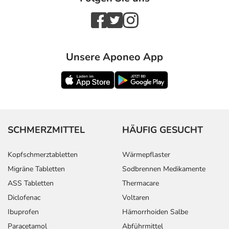
Unsere Aponeo App
SCHMERZMITTEL
HÄUFIG GESUCHT
Kopfschmerztabletten
Wärmepflaster
Migräne Tabletten
Sodbrennen Medikamente
ASS Tabletten
Thermacare
Diclofenac
Voltaren
Ibuprofen
Hämorrhoiden Salbe
Paracetamol
Abführmittel