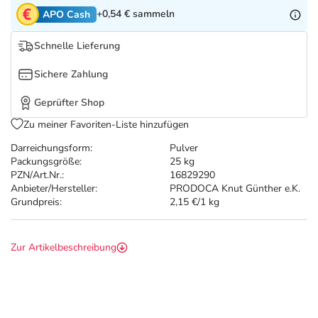
Refluthin, Lasea & Carmenthin Deals
Sport & Fitness
Täglich gut versorgt
+0,54 €
sammeln
APO Cash
Salus Deals
Tierapotheke
Schnelle Lieferung
Sichere Zahlung
Vitamine & Mineralstoffe
Geprüfter Shop
Marken
Zu meiner Favoriten-Liste hinzufügen
Darreichungsform:
Pulver
Packungsgröße:
25 kg
PZN/Art.Nr.:
16829290
Anbieter/Hersteller:
PRODOCA Knut Günther e.K.
Grundpreis:
2,15 €/1 kg
Zur Artikelbeschreibung