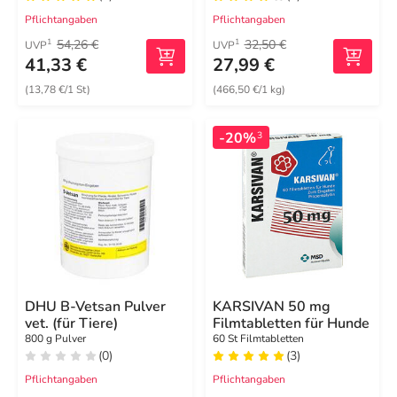
Pflichtangaben
Pflichtangaben
54,26 €
32,50 €
1
1
UVP
UVP
41,33 €
27,99 €
(13,78 €/1 St)
(466,50 €/1 kg)
-20%
3
DHU B-Vetsan Pulver
KARSIVAN 50 mg
vet. (für Tiere)
Filmtabletten für Hunde
800 g Pulver
60 St Filmtabletten
(0)
(3)
Pflichtangaben
Pflichtangaben