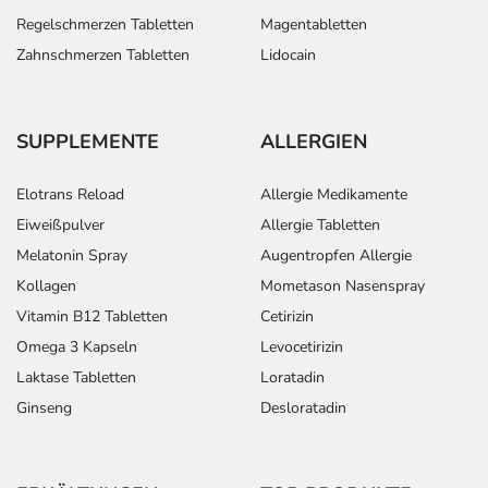
Regelschmerzen Tabletten
Magentabletten
Zahnschmerzen Tabletten
Lidocain
SUPPLEMENTE
ALLERGIEN
Elotrans Reload
Allergie Medikamente
Eiweißpulver
Allergie Tabletten
Melatonin Spray
Augentropfen Allergie
Kollagen
Mometason Nasenspray
Vitamin B12 Tabletten
Cetirizin
Omega 3 Kapseln
Levocetirizin
Laktase Tabletten
Loratadin
Ginseng
Desloratadin