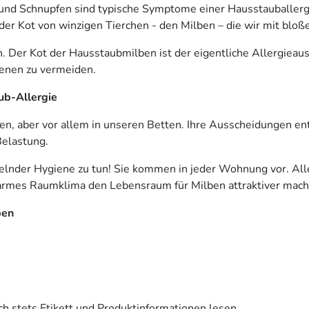
und Schnupfen sind typische Symptome einer Hausstauballergie
der Kot von winzigen Tierchen - den Milben – die wir mit blo
 Der Kot der Hausstaubmilben ist der eigentliche Allergieaus
genen zu vermeiden.
ub-Allergie
n, aber vor allem in unseren Betten. Ihre Ausscheidungen ent
Belastung.
elnder Hygiene zu tun! Sie kommen in jeder Wohnung vor. A
warmes Raumklima den Lebensraum für Milben attraktiver mach
ben
h stets Etikett und Produktinformationen lesen.