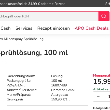
sandkostenfrei ab 34.99 € oder mit Rezept
Sc
 Cash
Services
Rezept einlösen
APO Cash Deals
ax Milbenspray Sprühlösung
Sprühlösung, 100 ml
Mengenrab
Darreichungsform:
Lösung
15,9
Packungsgröße:
100 ml
PZN/Art.Nr.:
16807489
Artikel ve
Anbieter/Hersteller:
Doromed GmbH
Marke/Präparat:
Allergopax
Grundpreis:
159,90 €/1 l
In folgende