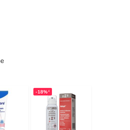
se
-18%
-27%
4
4