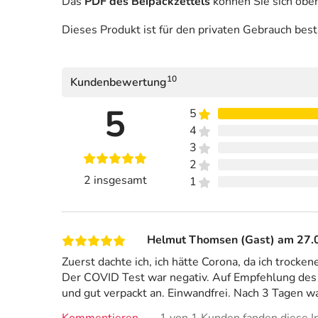
Das
PDF des Beipackzettels
können Sie sich obe
Dieses Produkt ist für den privaten Gebrauch bes
10
Kundenbewertung
5
5
4
3
2
2 insgesamt
1
Helmut Thomsen (Gast) am 27.
Zuerst dachte ich, ich hätte Corona, da ich trocke
Der COVID Test war negativ. Auf Empfehlung des 
und gut verpackt an. Einwandfrei. Nach 3 Tagen 
Kommentieren
1 von 1 Kunden fanden diese In