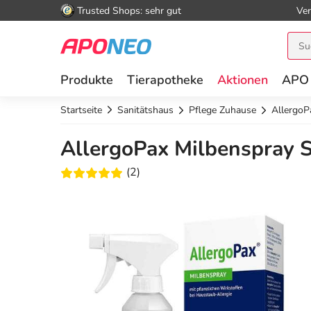
Trusted Shops: sehr gut
Ver
Produkte
Tierapotheke
Aktionen
APO
Startseite
Sanitätshaus
Pflege Zuhause
AllergoP
AllergoPax Milbenspray 
(2)