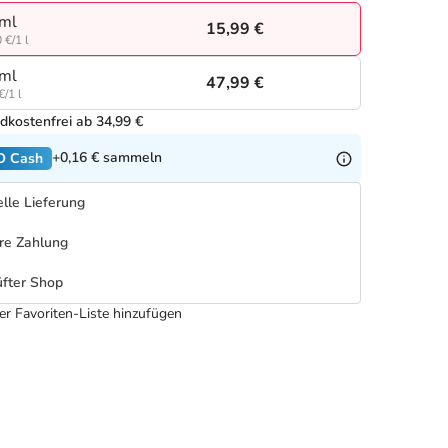
ml
15,99 €
 €/1 l
ml
47,99 €
€/1 l
dkostenfrei ab 34,99 €
+0,16 €
sammeln
O Cash
lle Lieferung
re Zahlung
fter Shop
er Favoriten-Liste hinzufügen