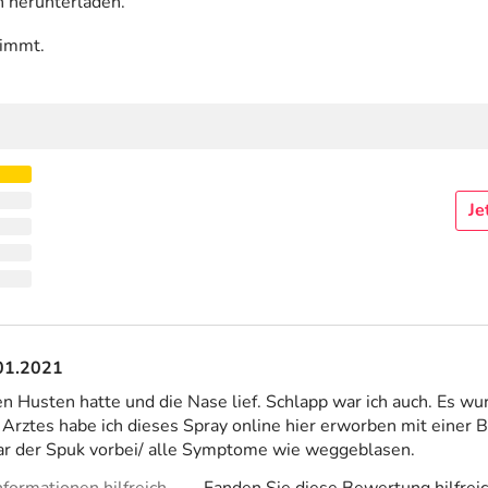
n herunterladen.
timmt.
Je
01.2021
nen Husten hatte und die Nase lief. Schlapp war ich auch. Es wu
Arztes habe ich dieses Spray online hier erworben mit einer 
war der Spuk vorbei/ alle Symptome wie weggeblasen.
formationen hilfreich.
Fanden Sie diese Bewertung hilfrei