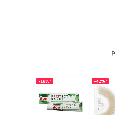
P
-18%
-42%
3
3