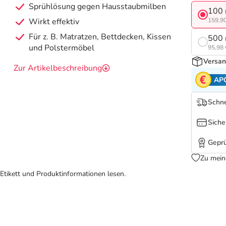
Sprühlösung gegen Hausstaubmilben
100 
Wirkt effektiv
159,90
Für z. B. Matratzen, Bettdecken, Kissen
500 
und Polstermöbel
95,98 
Versan
Zur Artikelbeschreibung
AP
Schne
Siche
Geprü
Zu mein
Etikett und Produktinformationen lesen.