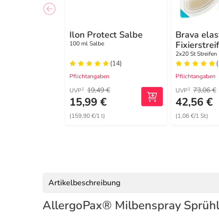
Ilon Protect Salbe
Brava elas
Fixierstre
100 ml Salbe
XL
2x20 St Streifen
(14)
(
Pflichtangaben
Pflichtangaben
19,49 €
73,06 €
1
1
UVP
UVP
15,99 €
42,56 €
(159,90 €/1 l)
(1,06 €/1 St)
Artikelbeschreibung
AllergoPax® Milbenspray Sprüh