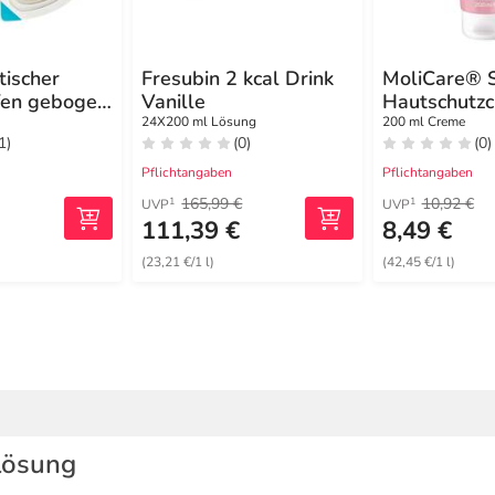
tischer
Fresubin 2 kcal Drink
MoliCare® S
ifen gebogen
Vanille
Hautschutz
24X200 ml Lösung
200 ml Creme
1)
(0)
(0)
Pflichtangaben
Pflichtangaben
165,99 €
10,92 €
1
1
UVP
UVP
111,39 €
8,49 €
(23,21 €/1 l)
(42,45 €/1 l)
lösung