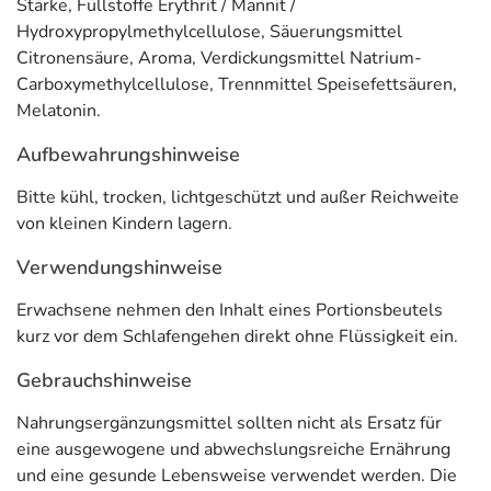
Stärke, Füllstoffe Erythrit / Mannit /
Stress
Hydroxypropylmethylcellulose, Säuerungsmittel
Citronensäure, Aroma, Verdickungsmittel Natrium-
BlueLight (Displays)
Carboxymethylcellulose, Trennmittel Speisefettsäuren,
lange Fernsehabende
Melatonin.
Alkohol
Aufbewahrungshinweise
zu wenig Frischluft
spätes, schweres Essen
Bitte kühl, trocken, lichtgeschützt und außer Reichweite
belastende Lebensumstände
von kleinen Kindern lagern.
unregelmäßige Arbeits- / Schlafzeiten
Verwendungshinweise
ungesunde / zu helle Schlafumgebung
Erwachsene nehmen den Inhalt eines Portionsbeutels
Sport kurz vor dem Schlafengehen
kurz vor dem Schlafengehen direkt ohne Flüssigkeit ein.
Melatonin, ein körpereigenes Hormon
Gebrauchshinweise
Melatonin, auch umgangssprachlich
Schlafhormon
Nahrungsergänzungsmittel sollten nicht als Ersatz für
genannt, ist an der Steuerung des Schlaf-Wach-
eine ausgewogene und abwechslungsreiche Ernährung
Rhythmus des menschlichen Körpers beteiligt. Das
und eine gesunde Lebensweise verwendet werden. Die
Schlafhormon wird bei Dunkelheit von der Zirbeldrüse