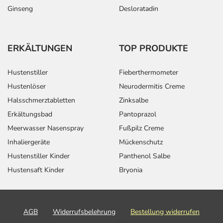
Ginseng
Desloratadin
ERKÄLTUNGEN
TOP PRODUKTE
Hustenstiller
Fieberthermometer
Hustenlöser
Neurodermitis Creme
Halsschmerztabletten
Zinksalbe
Erkältungsbad
Pantoprazol
Meerwasser Nasenspray
Fußpilz Creme
Inhaliergeräte
Mückenschutz
Hustenstiller Kinder
Panthenol Salbe
Hustensaft Kinder
Bryonia
AGB
Widerrufsbelehrung
Bestellung widerrufen