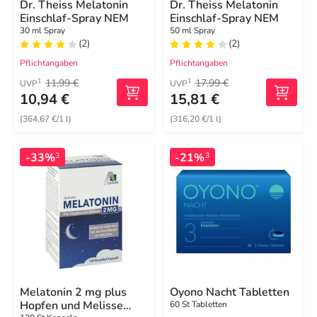
Dr. Theiss Melatonin
Dr. Theiss Melatonin
Einschlaf-Spray NEM
Einschlaf-Spray NEM
30 ml Spray
50 ml Spray
(2)
(2)
Pflichtangaben
Pflichtangaben
11,99 €
17,99 €
1
1
UVP
UVP
10,94 €
15,81 €
(364,67 €/1 l)
(316,20 €/1 l)
-33%
-21%
3
3
Melatonin 2 mg plus
Oyono Nacht Tabletten
Hopfen und Melisse
60 St Tabletten