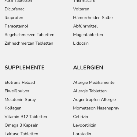
ASS Tabletten
Thermacare
Diclofenac
Voltaren
Ibuprofen
Hämorrhoiden Salbe
Paracetamol
Abführmittel
Regelschmerzen Tabletten
Magentabletten
Zahnschmerzen Tabletten
Lidocain
SUPPLEMENTE
ALLERGIEN
Elotrans Reload
Allergie Medikamente
Eiweißpulver
Allergie Tabletten
Melatonin Spray
Augentropfen Allergie
Kollagen
Mometason Nasenspray
Vitamin B12 Tabletten
Cetirizin
Omega 3 Kapseln
Levocetirizin
Laktase Tabletten
Loratadin