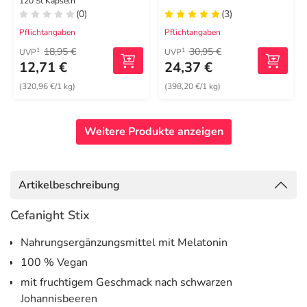
Kapseln
120 St Kapseln
(0)
(3)
Pflichtangaben
Pflichtangaben
18,95 €
30,95 €
1
1
UVP
UVP
12,71 €
24,37 €
(320,96 €/1 kg)
(398,20 €/1 kg)
Weitere Produkte anzeigen
Artikelbeschreibung
Cefanight Stix
Nahrungsergänzungsmittel mit Melatonin
100 % Vegan
mit fruchtigem Geschmack nach schwarzen
Johannisbeeren