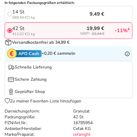
Refluthin, Lasea & Carmenthin Deals
Sport & Fitness
Täglich gut versorgt
In folgenden Packungsgrößen erhältlich:
14 St
9,49 €
Salus Deals
Tierapotheke
589,44 €/1 kg
19,99 €
42 St
4
-11%
MRP²
22,34 €
413,02 €/1 kg
Vitamine & Mineralstoffe
Versandkostenfrei ab 34,99 €
+0,20 €
sammeln
Marken
APO Cash
Schnelle Lieferung
Sichere Zahlung
Geprüfter Shop
Zu meiner Favoriten-Liste hinzufügen
Darreichungsform:
Granulat
Packungsgröße:
42 St
PZN/Art.Nr.:
16785954
Anbieter/Hersteller:
Cefak KG
Marke/Präparat:
cefanight