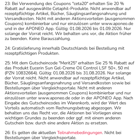
23: Bei Verwendung des Coupons "ceta20" erhalten Sie 20 %
Rabatt auf ausgewählte Cetaphil-Produkte. Nicht anwendbar auf
rezeptpflichtige Artikel, Bücher, Säuglingsanfangsnahrung und
Versandkosten. Nicht mit anderen Aktionsvorteilen (ausgenommen
Coupons) kombinierbar und nur einzulösen unter www.aponeo.de
und in der APONEO App. Gültig: 01.08.2026 bis 01.09.2026. Nur
solange der Vorrat reicht. Wir behalten uns vor, die Aktion früher
zu beenden. Keine Barauszahlung.
24: Gratislieferung innerhalb Deutschlands bei Bestellung mit
rezeptpflichtigen Produkten.
25: Mit dem Gutscheincode "Merit25" erhalten Sie 25 % Rabatt auf
das Produkt Eucerin Sun Gel-Creme Oil Control LSF 50+, 50 ml
(PZN 10832664). Gültig: 01.08.2026 bis 31.08.2026. Nur solange
der Vorrat reicht. Nicht anwendbar auf rezeptpflichtige Artikel,
Bücher, Säuglingsanfangsnahrung und Versandkosten sowie bei
Bestellungen über Vergleichsportale. Nicht mit anderen
Aktionsvorteilen (ausgenommen Coupons) kombinierbar und nur
einzulösen unter www.aponeo.de oder in der APONEO App. Nach
Eingabe des Gutscheincodes im Warenkorb, wird der Wert des
Vorteils automatisch vom Rechnungsbetrag abgezogen. Wir
behalten uns das Recht vor, die Aktionen bei Vorliegen eines
wichtigen Grundes zu beenden oder ggf. mit einem anderen
Gutschein bzw. durch eine andere Aktion zu ersetzen.
26: Es gelten die aktuellen
Teilnahmebedingungen
. Nicht bei
Bestellungen über Vergleichsportale.