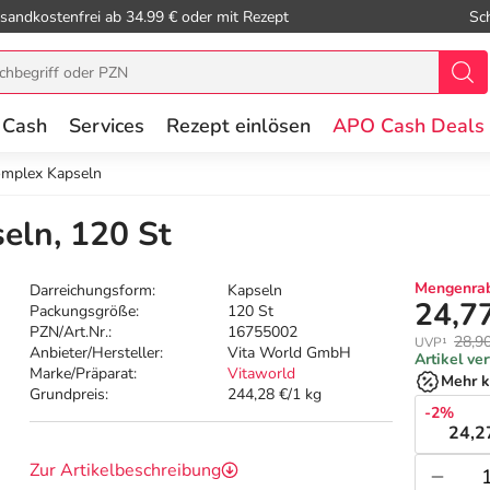
sandkostenfrei ab 34.99 € oder mit Rezept
Sc
 Cash
Services
Rezept einlösen
APO Cash Deals
omplex Kapseln
eln, 120 St
Mengenrab
Darreichungsform:
Kapseln
24,7
Packungsgröße:
120 St
PZN/Art.Nr.:
16755002
28,9
UVP¹
Anbieter/Hersteller:
Vita World GmbH
Artikel ve
Marke/Präparat:
Vitaworld
Mehr k
Grundpreis:
244,28 €/1 kg
-2%
24,2
Zur Artikelbeschreibung