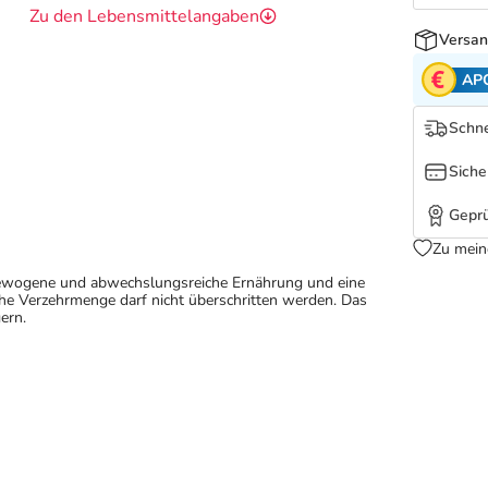
Zu den Lebensmittelangaben
Versan
AP
Schne
Siche
Geprü
Zu mein
sgewogene und abwechslungsreiche Ernährung und eine
e Verzehrmenge darf nicht überschritten werden. Das
ern.