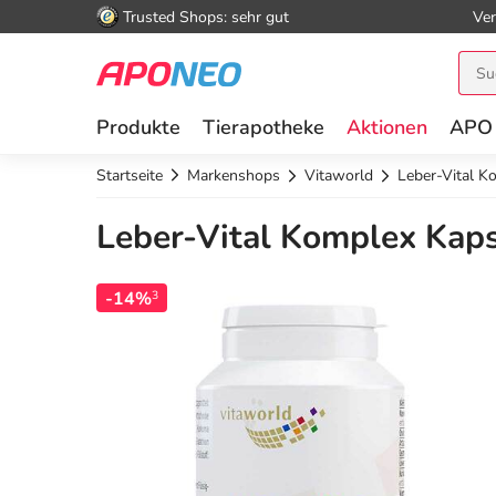
Trusted Shops: sehr gut
Ver
Produkte
Tierapotheke
Aktionen
APO
Startseite
Markenshops
Vitaworld
Leber-Vital K
Leber-Vital Komplex Kaps
-14%
3