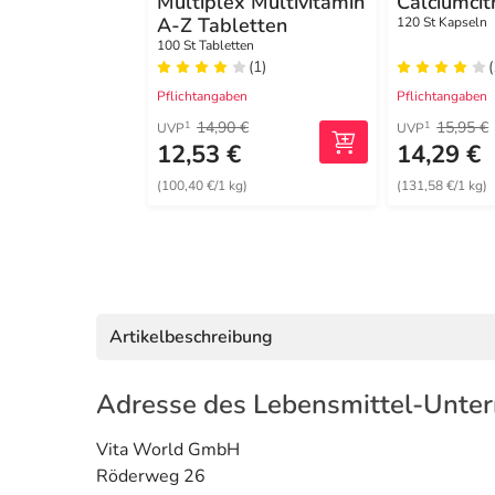
Multiplex Multivitamin
Calciumcit
A-Z Tabletten
120 St Kapseln
100 St Tabletten
(1)
(
Pflichtangaben
Pflichtangaben
14,90 €
15,95 €
1
1
UVP
UVP
12,53 €
14,29 €
(100,40 €/1 kg)
(131,58 €/1 kg)
Artikelbeschreibung
Adresse des Lebensmittel-Unte
Vita World GmbH
Röderweg 26