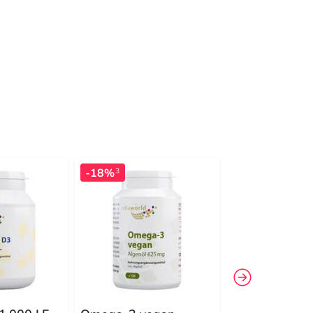
-18%
-16%
3
3