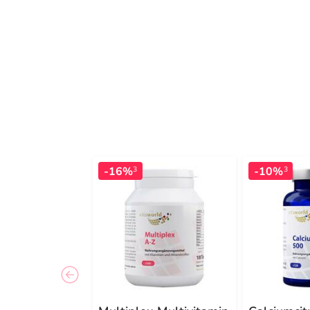
-16%
-10%
3
3