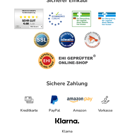
Sicherer Einkauf
Adresse des Anbieters/Herstellers
Reckitt Benckiser Deutschland GmbH
Darwinstraße 2-4
69115 Heidelberg
elektronische Adresse: https://www.reckitt.com/
Angaben gem. EU-Produktsicherheitsverordnung (GPSR)
anzeigen
Das
PDF des Beipackzettels
können Sie sich oben
herunterladen.
Sichere Zahlung
Kreditkarte
PayPal
Amazon
Vorkasse
Klarna