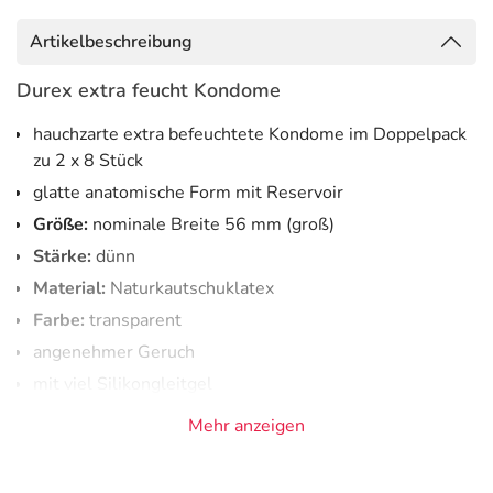
Artikelbeschreibung
Durex extra feucht Kondome
hauchzarte extra befeuchtete Kondome im Doppelpack
zu 2 x 8 Stück
glatte anatomische Form mit Reservoir
Größe:
nominale Breite 56 mm (groß)
Stärke:
dünn
Material:
Naturkautschuklatex
Farbe:
transparent
angenehmer Geruch
mit viel Silikongleitgel
Mehr anzeigen
Die Durex extra feucht Kondome sind hauchzart und extra
befeuchtet für eine bessere Gleitfähigkeit.