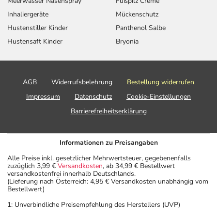
Meerwasser Nasenspray
Fußpilz Creme
Inhaliergeräte
Mückenschutz
Hustenstiller Kinder
Panthenol Salbe
Hustensaft Kinder
Bryonia
AGB
Widerrufsbelehrung
Bestellung widerrufen
Impressum
Datenschutz
Cookie-Einstellungen
Barrierefreiheitserklärung
Informationen zu Preisangaben
Alle Preise inkl. gesetzlicher Mehrwertsteuer, gegebenenfalls
zuzüglich 3,99 €
Versandkosten
, ab 34,99 € Bestellwert
versandkostenfrei innerhalb Deutschlands.
(Lieferung nach Österreich: 4,95 € Versandkosten unabhängig vom
Bestellwert)
1: Unverbindliche Preisempfehlung des Herstellers (UVP)