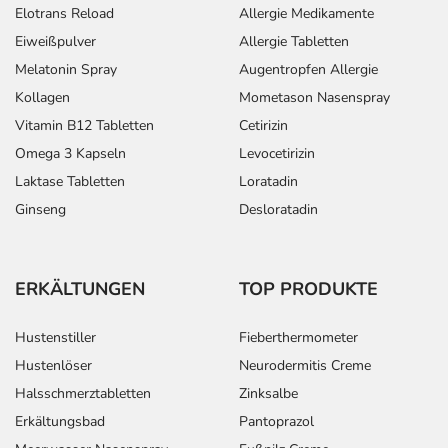
Elotrans Reload
Allergie Medikamente
Eiweißpulver
Allergie Tabletten
Melatonin Spray
Augentropfen Allergie
Kollagen
Mometason Nasenspray
Vitamin B12 Tabletten
Cetirizin
Omega 3 Kapseln
Levocetirizin
Laktase Tabletten
Loratadin
Ginseng
Desloratadin
ERKÄLTUNGEN
TOP PRODUKTE
Hustenstiller
Fieberthermometer
Hustenlöser
Neurodermitis Creme
Halsschmerztabletten
Zinksalbe
Erkältungsbad
Pantoprazol