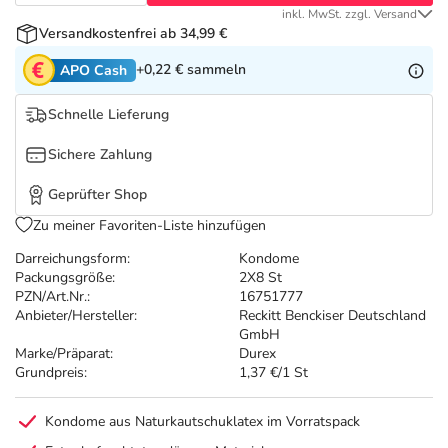
Refluthin, Lasea & Carmenthin Deals
Sport & Fitness
Täglich gut versorgt
inkl. MwSt. zzgl. Versand
Versandkostenfrei ab 34,99 €
Salus Deals
Tierapotheke
+0,22 €
sammeln
APO Cash
Schnelle Lieferung
Vitamine & Mineralstoffe
Sichere Zahlung
Marken
Geprüfter Shop
Zu meiner Favoriten-Liste hinzufügen
Darreichungsform:
Kondome
Packungsgröße:
2X8 St
PZN/Art.Nr.:
16751777
Anbieter/Hersteller:
Reckitt Benckiser Deutschland
GmbH
Marke/Präparat:
Durex
Grundpreis:
1,37 €/1 St
Kondome aus Naturkautschuklatex im Vorratspack