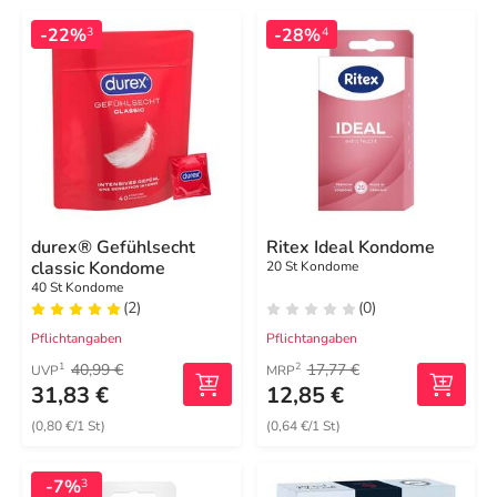
-22%
-28%
3
4
durex® Gefühlsecht
Ritex Ideal Kondome
classic Kondome
20 St Kondome
40 St Kondome
(2)
(0)
Pflichtangaben
Pflichtangaben
40,99 €
17,77 €
1
2
UVP
MRP
31,83 €
12,85 €
(0,80 €/1 St)
(0,64 €/1 St)
-7%
3