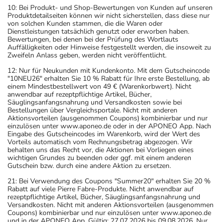
10: Bei Produkt- und Shop-Bewertungen von Kunden auf unseren
Produktdetailseiten können wir nicht sicherstellen, dass diese nur
von solchen Kunden stammen, die die Waren oder
Dienstleistungen tatsächlich genutzt oder erworben haben.
Bewertungen, bei denen bei der Prüfung des Wortlauts
Auffälligkeiten oder Hinweise festgestellt werden, die insoweit zu
Zweifeln Anlass geben, werden nicht veröffentlicht.
12: Nur für Neukunden mit Kundenkonto. Mit dem Gutscheincode
"10NEU26" erhalten Sie 10 % Rabatt für Ihre erste Bestellung, ab
einem Mindestbestellwert von 49 € (Warenkorbwert). Nicht
anwendbar auf rezeptpflichtige Artikel, Bücher,
Säuglingsanfangsnahrung und Versandkosten sowie bei
Bestellungen über Vergleichsportale. Nicht mit anderen
Aktionsvorteilen (ausgenommen Coupons) kombinierbar und nur
einzulösen unter www.aponeo.de oder in der APONEO App. Nach
Eingabe des Gutscheincodes im Warenkorb, wird der Wert des
Vorteils automatisch vom Rechnungsbetrag abgezogen. Wir
behalten uns das Recht vor, die Aktionen bei Vorliegen eines
wichtigen Grundes zu beenden oder ggf. mit einem anderen
Gutschein bzw. durch eine andere Aktion zu ersetzen.
21: Bei Verwendung des Coupons "Summer20" erhalten Sie 20 %
Rabatt auf viele Pierre Fabre-Produkte. Nicht anwendbar auf
rezeptpflichtige Artikel, Bücher, Säuglingsanfangsnahrung und
Versandkosten. Nicht mit anderen Aktionsvorteilen (ausgenommen
Coupons) kombinierbar und nur einzulösen unter www.aponeo.de
und in der APONEO App. Gültig: 27.07.2026 bis 09.08.2026. Nur