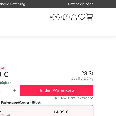
hnelle Lieferung
Rezept einlösen
att
9 €
28 St
Grundpreis:
152,96 €/1 kg
rfügbar
In den Warenkorb
inkl. MwSt. zzgl. Versand
n Packungsgrößen erhältlich:
t
14,99 €
 €/1 kg