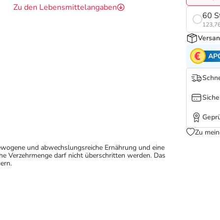
Zu den Lebensmittelangaben
60 S
123,76
Versan
AP
Schne
Siche
Geprü
Zu mein
sgewogene und abwechslungsreiche Ernährung und eine
e Verzehrmenge darf nicht überschritten werden. Das
ern.