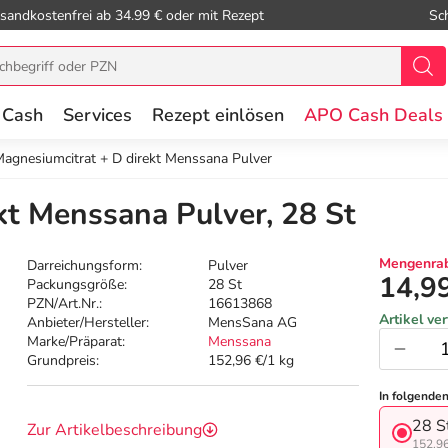
sandkostenfrei ab 34.99 € oder mit Rezept
Sc
 Cash
Services
Rezept einlösen
APO Cash Deals
agnesiumcitrat + D direkt Menssana Pulver
kt Menssana Pulver, 28 St
Mengenrab
Darreichungsform:
Pulver
14,9
Packungsgröße:
28 St
PZN/Art.Nr.:
16613868
Artikel ve
Anbieter/Hersteller:
MensSana AG
Marke/Präparat:
Menssana
Grundpreis:
152,96 €/1 kg
In folgende
28 S
Zur Artikelbeschreibung
152,96