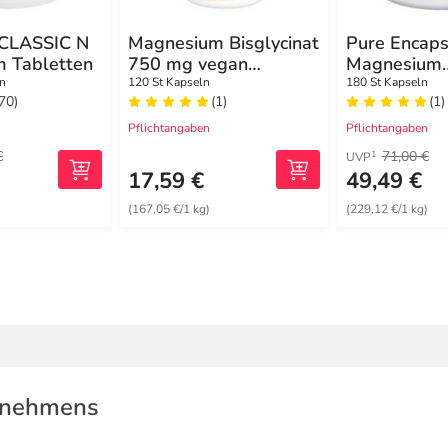
 CLASSIC N
Magnesium Bisglycinat
Pure Encaps
 Tabletten
750 mg vegan
Magnesium
Kapseln
Magnesiumg
en
120 St Kapseln
180 St Kapseln
(70)
(1)
(1)
Kapseln
Pflichtangaben
Pflichtangaben
€
71,00 €
1
UVP
€
17,59 €
49,49 €
(167,05 €/1 kg)
(229,12 €/1 kg)
rnehmens