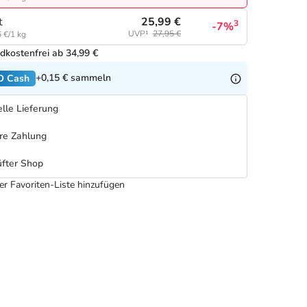
25,99 €
t
3
-7%
UVP¹
27,95 €
 €/1 kg
dkostenfrei ab 34,99 €
+0,15 €
sammeln
O Cash
lle Lieferung
re Zahlung
fter Shop
er Favoriten-Liste hinzufügen