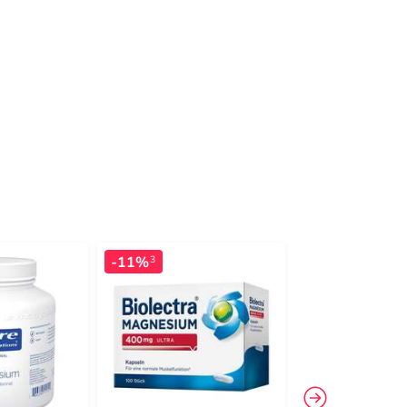
-11%
-33%
3
3