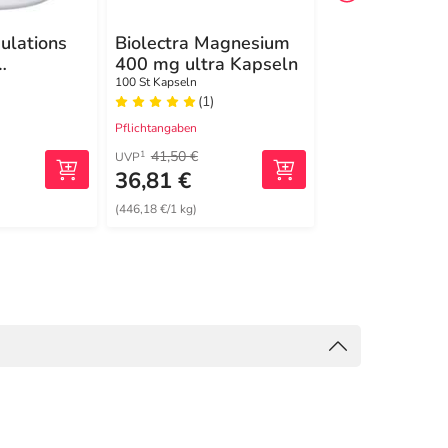
ulations
Biolectra Magnesium
Pure Encapsul
400 mg ultra Kapseln
Magnesium
lycinat
Magnesiumcit
100 St Kapseln
180 St Kapseln
(1)
(4)
Kapseln
Pflichtangaben
Pflichtangaben
41,50 €
59,80 €
1
1
UVP
UVP
36,81 €
39,99 €
(446,18 €/1 kg)
(204,03 €/1 kg)