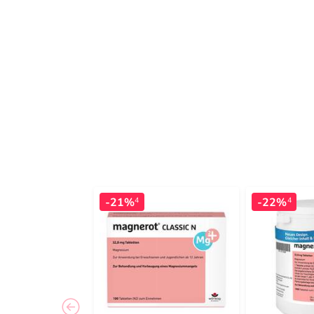
-21%
-22%
4
4