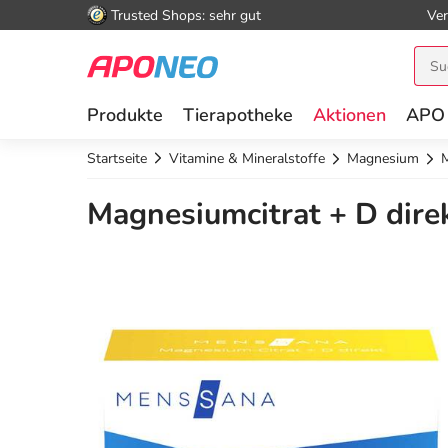
Trusted Shops: sehr gut
Ver
Produkte
Tierapotheke
Aktionen
APO
Startseite
Vitamine & Mineralstoffe
Magnesium
M
Magnesiumcitrat + D dire