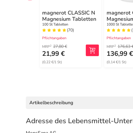
magnerot CLASSIC N
magnerot
Magnesium Tabletten
Magnesium
100 St Tabletten
1000 St Tablett
(70)
Pflichtangaben
Pflichtangaben
27,80 €
176,63 
2
2
MRP
MRP
21,99 €
136,99 
(0,22 €/1 St)
(0,14 €/1 St)
Artikelbeschreibung
Adresse des Lebensmittel-Unte