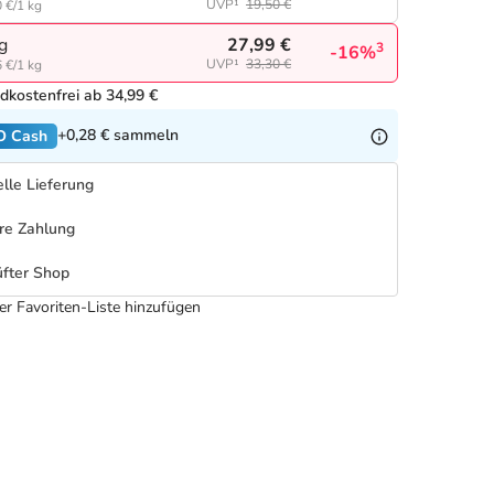
UVP¹
19,50 €
 €/1 kg
27,99 €
g
3
-16%
UVP¹
33,30 €
 €/1 kg
dkostenfrei ab 34,99 €
+0,28 €
sammeln
O Cash
lle Lieferung
re Zahlung
fter Shop
er Favoriten-Liste hinzufügen