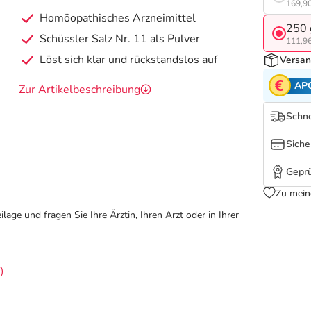
169,90
Homöopathisches Arzneimittel
250 
Schüssler Salz Nr. 11 als Pulver
111,96
Löst sich klar und rückstandslos auf
Versan
AP
Zur Artikelbeschreibung
Schne
Siche
Geprü
Zu mein
ge und fragen Sie Ihre Ärztin, Ihren Arzt oder in Ihrer
)