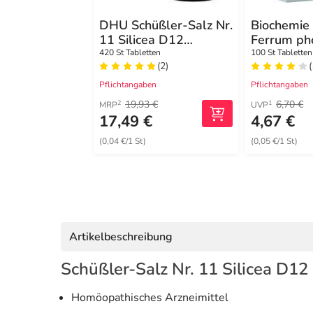
DHU Schüßler-Salz Nr.
Biochemie 
11 Silicea D12
Ferrum ph
Tabletten
D 12 Tabl
420 St Tabletten
100 St Tabletten
(2)
Pflichtangaben
Pflichtangaben
19,93 €
6,70 €
2
1
MRP
UVP
17,49 €
4,67 €
(0,04 €/1 St)
(0,05 €/1 St)
Artikelbeschreibung
Schüßler-Salz Nr. 11 Silicea D12
Homöopathisches Arzneimittel