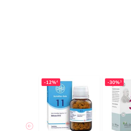
-12%
-30%
4
3