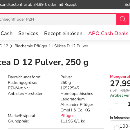
sandkostenfrei ab 34.99 € oder mit Rezept
Sc
 Cash
Services
Rezept einlösen
APO Cash Deals
D 12
Biochemie Pflüger 11 Silicea D 12 Pulver
cea D 12 Pulver, 250 g
Mengenrab
Darreichungsform:
Pulver
27,9
Packungsgröße:
250 g
PZN/Art.Nr.:
16522545
33,3
UVP¹
Anbieter/Hersteller:
Homöopathisches
Artikel ve
Laboratorium
Alexander Pflüger
GmbH & Co. KG
Marke/Präparat:
Pflüger
In folgende
Grundpreis:
111,96 €/1 kg
100 