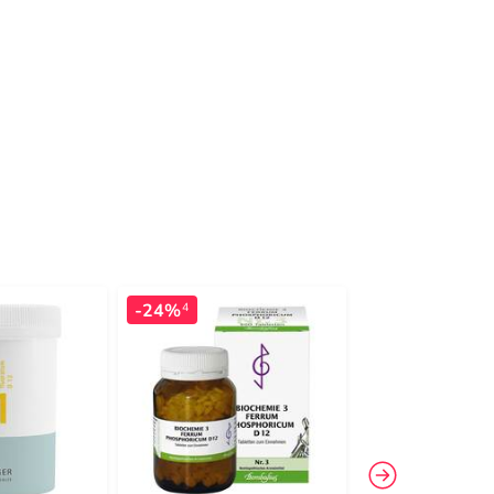
-24%
-21%
4
4