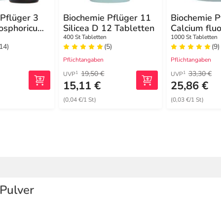
Pflüger 3
Biochemie Pflüger 11
Biochemie P
osphoricum
Silicea D 12 Tabletten
Calcium flu
etten
12 Tablette
400 St Tabletten
1000 St Tabletten
(14)
(5)
(9)
Pflichtangaben
Pflichtangaben
19,50 €
33,30 €
1
1
UVP
UVP
15,11 €
25,86 €
(0,04 €/1 St)
(0,03 €/1 St)
 Pulver