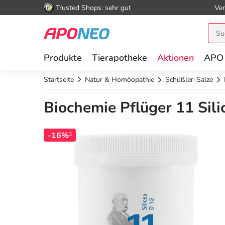
Trusted Shops: sehr gut
Ver
Produkte
Tierapotheke
Aktionen
APO
Startseite
Natur & Homöopathie
Schüßler-Salze
Biochemie Pflüger 11 Sili
-16%
3