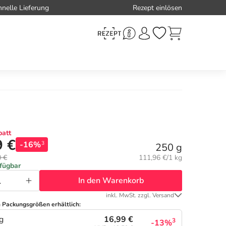
hnelle Lieferung
Rezept einlösen
att
9 €
-16%
3
250 g
Grundpreis:
0 €
111,96 €/1 kg
rfügbar
In den Warenkorb
inkl. MwSt. zzgl. Versand
n Packungsgrößen erhältlich:
16,99 €
g
3
-13%