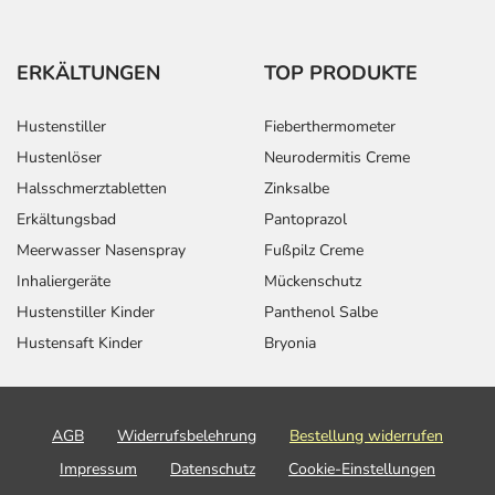
ERKÄLTUNGEN
TOP PRODUKTE
Hustenstiller
Fieberthermometer
Hustenlöser
Neurodermitis Creme
Halsschmerztabletten
Zinksalbe
Erkältungsbad
Pantoprazol
Meerwasser Nasenspray
Fußpilz Creme
Inhaliergeräte
Mückenschutz
Hustenstiller Kinder
Panthenol Salbe
Hustensaft Kinder
Bryonia
AGB
Widerrufsbelehrung
Bestellung widerrufen
Impressum
Datenschutz
Cookie-Einstellungen