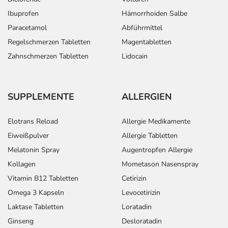
Ibuprofen
Hämorrhoiden Salbe
Paracetamol
Abführmittel
Regelschmerzen Tabletten
Magentabletten
Zahnschmerzen Tabletten
Lidocain
SUPPLEMENTE
ALLERGIEN
Elotrans Reload
Allergie Medikamente
Eiweißpulver
Allergie Tabletten
Melatonin Spray
Augentropfen Allergie
Kollagen
Mometason Nasenspray
Vitamin B12 Tabletten
Cetirizin
Omega 3 Kapseln
Levocetirizin
Laktase Tabletten
Loratadin
Ginseng
Desloratadin