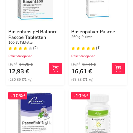
Basentabs pH Balance
Basenpulver Pascoe
Pascoe Tabletten
260 g Pulver
100 St Tabletten
(2)
(1)
Pflichtangaben
Pflichtangaben
14,79 €
19,44 €
1
1
UVP
UVP
12,93 €
16,61 €
(230,89 €/1 kg)
(63,88 €/1 kg)
-10%
-10%
4
3