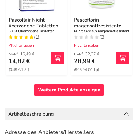
Pascoflair Night
Pascoflorin
überzogene Tabletten
magensaftresistente
Kapseln
30 St Überzogene Tabletten
60 St Kapseln magensaftresistent
(1)
(0)
Pflichtangaben
Pflichtangaben
16,49 €
32,07 €
2
1
MRP
UVP
14,82 €
28,99 €
(0,49 €/1 St)
(905,94 €/1 kg)
Weitere Produkte anzeigen
Artikelbeschreibung
Adresse des Anbieters/Herstellers