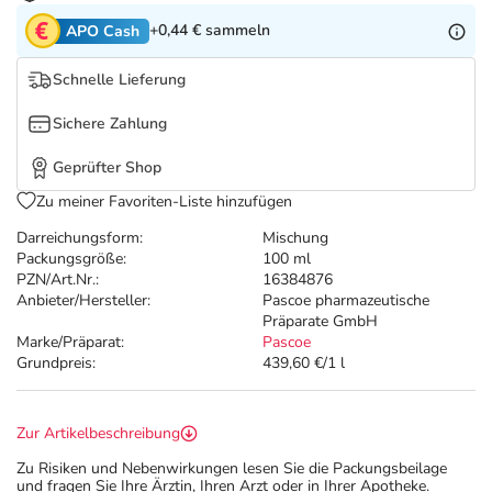
Refluthin, Lasea & Carmenthin Deals
Sport & Fitness
Täglich gut versorgt
+0,44 €
sammeln
APO Cash
Salus Deals
Tierapotheke
Schnelle Lieferung
Sichere Zahlung
Vitamine & Mineralstoffe
Geprüfter Shop
Marken
Zu meiner Favoriten-Liste hinzufügen
Darreichungsform:
Mischung
Packungsgröße:
100 ml
PZN/Art.Nr.:
16384876
Anbieter/Hersteller:
Pascoe pharmazeutische
Präparate GmbH
Marke/Präparat:
Pascoe
Grundpreis:
439,60 €/1 l
Zur Artikelbeschreibung
Zu Risiken und Nebenwirkungen lesen Sie die Packungsbeilage
und fragen Sie Ihre Ärztin, Ihren Arzt oder in Ihrer Apotheke.