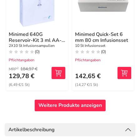
Minimed 640G
Minimed Quick-Set 6
Reservoir-Kit 3 ml AA-
mm 80 cm Infusionsset
Batterien
2X10 St Infusionsampullen
10 St Infusionsset
(0)
(0)
Pflichtangaben
Pflichtangaben
184,97 €
2
MRP
129,78 €
142,65 €
(6,49 €/1 St)
(14,27 €/1 St)
Weitere Produkte anzeigen
Artikelbeschreibung