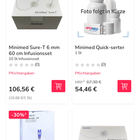
Minimed Sure-T 6 mm
Minimed Quick-serter
60 cm Infusionsset
1 St
10 St Infusionsset
(0)
(0)
Pflichtangaben
Pflichtangaben
67,38 €
2
MRP
106,56 €
54,46 €
(10,66 €/1 St)
-30%
4