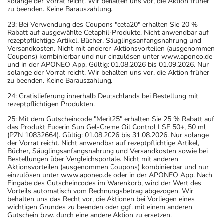
solange der Vorrat reicht. Wir behalten uns vor, die Aktion früher
zu beenden. Keine Barauszahlung.
23: Bei Verwendung des Coupons "ceta20" erhalten Sie 20 %
Rabatt auf ausgewählte Cetaphil-Produkte. Nicht anwendbar auf
rezeptpflichtige Artikel, Bücher, Säuglingsanfangsnahrung und
Versandkosten. Nicht mit anderen Aktionsvorteilen (ausgenommen
Coupons) kombinierbar und nur einzulösen unter www.aponeo.de
und in der APONEO App. Gültig: 01.08.2026 bis 01.09.2026. Nur
solange der Vorrat reicht. Wir behalten uns vor, die Aktion früher
zu beenden. Keine Barauszahlung.
24: Gratislieferung innerhalb Deutschlands bei Bestellung mit
rezeptpflichtigen Produkten.
25: Mit dem Gutscheincode "Merit25" erhalten Sie 25 % Rabatt auf
das Produkt Eucerin Sun Gel-Creme Oil Control LSF 50+, 50 ml
(PZN 10832664). Gültig: 01.08.2026 bis 31.08.2026. Nur solange
der Vorrat reicht. Nicht anwendbar auf rezeptpflichtige Artikel,
Bücher, Säuglingsanfangsnahrung und Versandkosten sowie bei
Bestellungen über Vergleichsportale. Nicht mit anderen
Aktionsvorteilen (ausgenommen Coupons) kombinierbar und nur
einzulösen unter www.aponeo.de oder in der APONEO App. Nach
Eingabe des Gutscheincodes im Warenkorb, wird der Wert des
Vorteils automatisch vom Rechnungsbetrag abgezogen. Wir
behalten uns das Recht vor, die Aktionen bei Vorliegen eines
wichtigen Grundes zu beenden oder ggf. mit einem anderen
Gutschein bzw. durch eine andere Aktion zu ersetzen.