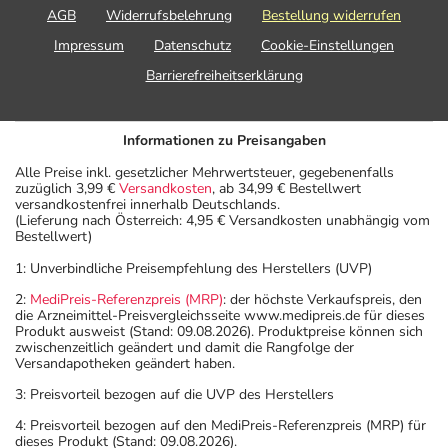
AGB
Widerrufsbelehrung
Bestellung widerrufen
Impressum
Datenschutz
Cookie-Einstellungen
Barrierefreiheitserklärung
Informationen zu Preisangaben
Alle Preise inkl. gesetzlicher Mehrwertsteuer, gegebenenfalls
zuzüglich 3,99 €
Versandkosten
, ab 34,99 € Bestellwert
versandkostenfrei innerhalb Deutschlands.
(Lieferung nach Österreich: 4,95 € Versandkosten unabhängig vom
Bestellwert)
1: Unverbindliche Preisempfehlung des Herstellers (UVP)
2:
MediPreis-Referenzpreis (MRP)
: der höchste Verkaufspreis, den
die Arzneimittel-Preisvergleichsseite www.medipreis.de für dieses
Produkt ausweist (Stand: 09.08.2026). Produktpreise können sich
zwischenzeitlich geändert und damit die Rangfolge der
Versandapotheken geändert haben.
3: Preisvorteil bezogen auf die UVP des Herstellers
4: Preisvorteil bezogen auf den MediPreis-Referenzpreis (MRP) für
dieses Produkt (Stand: 09.08.2026).