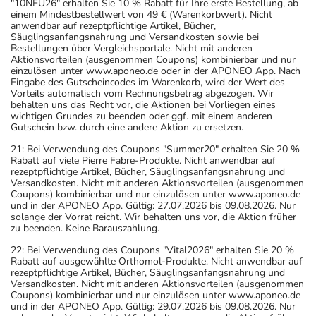
"10NEU26" erhalten Sie 10 % Rabatt für Ihre erste Bestellung, ab
einem Mindestbestellwert von 49 € (Warenkorbwert). Nicht
anwendbar auf rezeptpflichtige Artikel, Bücher,
Säuglingsanfangsnahrung und Versandkosten sowie bei
Bestellungen über Vergleichsportale. Nicht mit anderen
Aktionsvorteilen (ausgenommen Coupons) kombinierbar und nur
einzulösen unter www.aponeo.de oder in der APONEO App. Nach
Eingabe des Gutscheincodes im Warenkorb, wird der Wert des
Vorteils automatisch vom Rechnungsbetrag abgezogen. Wir
behalten uns das Recht vor, die Aktionen bei Vorliegen eines
wichtigen Grundes zu beenden oder ggf. mit einem anderen
Gutschein bzw. durch eine andere Aktion zu ersetzen.
21: Bei Verwendung des Coupons "Summer20" erhalten Sie 20 %
Rabatt auf viele Pierre Fabre-Produkte. Nicht anwendbar auf
rezeptpflichtige Artikel, Bücher, Säuglingsanfangsnahrung und
Versandkosten. Nicht mit anderen Aktionsvorteilen (ausgenommen
Coupons) kombinierbar und nur einzulösen unter www.aponeo.de
und in der APONEO App. Gültig: 27.07.2026 bis 09.08.2026. Nur
solange der Vorrat reicht. Wir behalten uns vor, die Aktion früher
zu beenden. Keine Barauszahlung.
22: Bei Verwendung des Coupons "Vital2026" erhalten Sie 20 %
Rabatt auf ausgewählte Orthomol-Produkte. Nicht anwendbar auf
rezeptpflichtige Artikel, Bücher, Säuglingsanfangsnahrung und
Versandkosten. Nicht mit anderen Aktionsvorteilen (ausgenommen
Coupons) kombinierbar und nur einzulösen unter www.aponeo.de
und in der APONEO App. Gültig: 29.07.2026 bis 09.08.2026. Nur