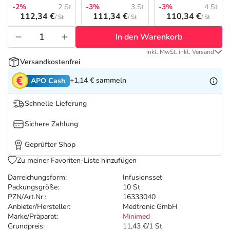
Refluthin, Lasea & Carmenthin Deals
Sport & Fitness
Täglich gut versorgt
-2%
2 St
-3%
3 St
-3%
4 St
112,34 €
111,34 €
110,34 €
/ St
/ St
/ St
Salus Deals
Tierapotheke
In den Warenkorb
inkl. MwSt. inkl. Versand
Vitamine & Mineralstoffe
Versandkostenfrei
+1,14 €
sammeln
APO Cash
Marken
Schnelle Lieferung
Sichere Zahlung
Geprüfter Shop
Zu meiner Favoriten-Liste hinzufügen
Darreichungsform:
Infusionsset
Packungsgröße:
10 St
PZN/Art.Nr.:
16333040
Anbieter/Hersteller:
Medtronic GmbH
Marke/Präparat:
Minimed
Grundpreis:
11,43 €/1 St