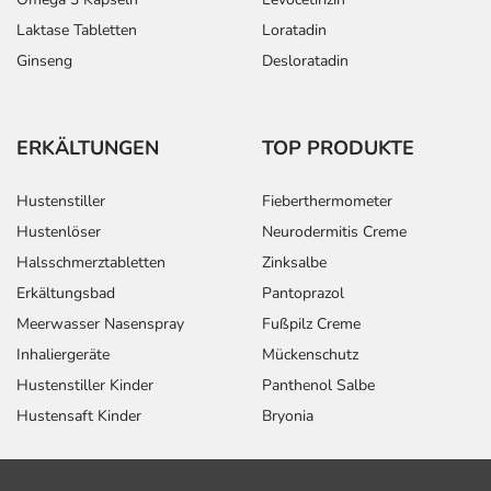
Laktase Tabletten
Loratadin
Ginseng
Desloratadin
ERKÄLTUNGEN
TOP PRODUKTE
Hustenstiller
Fieberthermometer
Hustenlöser
Neurodermitis Creme
Halsschmerztabletten
Zinksalbe
Erkältungsbad
Pantoprazol
Meerwasser Nasenspray
Fußpilz Creme
Inhaliergeräte
Mückenschutz
Hustenstiller Kinder
Panthenol Salbe
Hustensaft Kinder
Bryonia