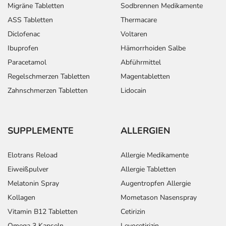
Migräne Tabletten
Sodbrennen Medikamente
ASS Tabletten
Thermacare
Diclofenac
Voltaren
Ibuprofen
Hämorrhoiden Salbe
Paracetamol
Abführmittel
Regelschmerzen Tabletten
Magentabletten
Zahnschmerzen Tabletten
Lidocain
SUPPLEMENTE
ALLERGIEN
Elotrans Reload
Allergie Medikamente
Eiweißpulver
Allergie Tabletten
Melatonin Spray
Augentropfen Allergie
Kollagen
Mometason Nasenspray
Vitamin B12 Tabletten
Cetirizin
Omega 3 Kapseln
Levocetirizin