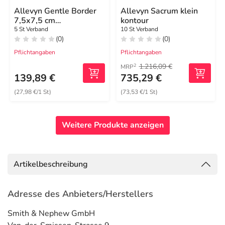
Allevyn Gentle Border
Allevyn Sacrum klein
7,5x7,5 cm
kontour
Schaumverband
5 St Verband
10 St Verband
(0)
(0)
Pflichtangaben
Pflichtangaben
1.216,09 €
2
MRP
139,89 €
735,29 €
(27,98 €/1 St)
(73,53 €/1 St)
Weitere Produkte anzeigen
Artikelbeschreibung
Adresse des Anbieters/Herstellers
Smith & Nephew GmbH