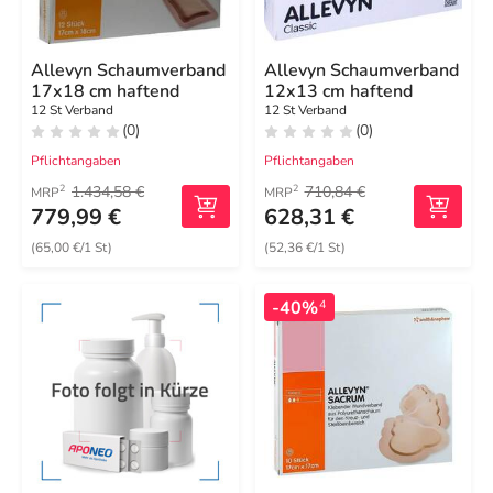
Allevyn Schaumverband
Allevyn Schaumverband
17x18 cm haftend
12x13 cm haftend
12 St Verband
12 St Verband
(0)
(0)
Pflichtangaben
Pflichtangaben
1.434,58 €
710,84 €
2
2
MRP
MRP
779,99 €
628,31 €
(65,00 €/1 St)
(52,36 €/1 St)
-40%
4