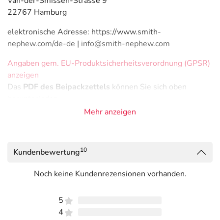
Van-der-Smissen-Strasse 9
22767 Hamburg
elektronische Adresse: https://www.smith-
nephew.com/de-de | info@smith-nephew.com
Angaben gem. EU-Produktsicherheitsverordnung (GPSR)
anzeigen
Das
PDF des Beipackzettels
können Sie sich oben
herunterladen.
Mehr anzeigen
10
Kundenbewertung
Noch keine Kundenrezensionen vorhanden.
5
4