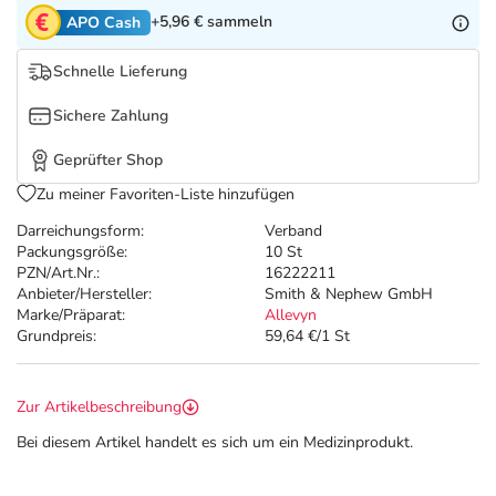
Refluthin, Lasea & Carmenthin Deals
Sport & Fitness
Täglich gut versorgt
+5,96 €
sammeln
APO Cash
Salus Deals
Tierapotheke
Schnelle Lieferung
Sichere Zahlung
Vitamine & Mineralstoffe
Geprüfter Shop
Marken
Zu meiner Favoriten-Liste hinzufügen
Darreichungsform:
Verband
Packungsgröße:
10 St
PZN/Art.Nr.:
16222211
Anbieter/Hersteller:
Smith & Nephew GmbH
Marke/Präparat:
Allevyn
Grundpreis:
59,64 €/1 St
Zur Artikelbeschreibung
Bei diesem Artikel handelt es sich um ein Medizinprodukt.