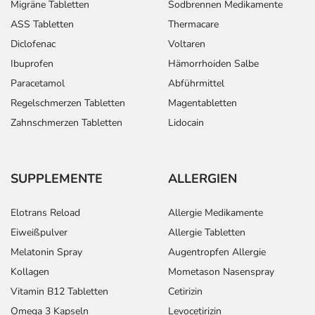
Migräne Tabletten
Sodbrennen Medikamente
ASS Tabletten
Thermacare
Diclofenac
Voltaren
Ibuprofen
Hämorrhoiden Salbe
Paracetamol
Abführmittel
Regelschmerzen Tabletten
Magentabletten
Zahnschmerzen Tabletten
Lidocain
SUPPLEMENTE
ALLERGIEN
Elotrans Reload
Allergie Medikamente
Eiweißpulver
Allergie Tabletten
Melatonin Spray
Augentropfen Allergie
Kollagen
Mometason Nasenspray
Vitamin B12 Tabletten
Cetirizin
Omega 3 Kapseln
Levocetirizin