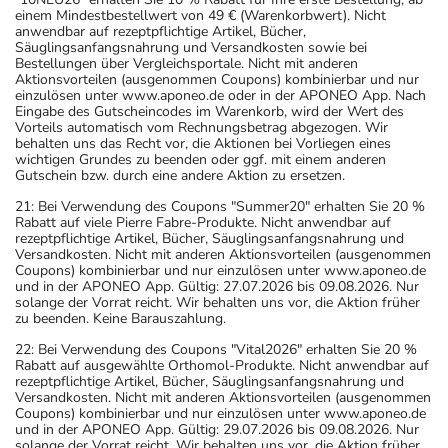
einem Mindestbestellwert von 49 € (Warenkorbwert). Nicht
anwendbar auf rezeptpflichtige Artikel, Bücher,
Säuglingsanfangsnahrung und Versandkosten sowie bei
Bestellungen über Vergleichsportale. Nicht mit anderen
Aktionsvorteilen (ausgenommen Coupons) kombinierbar und nur
einzulösen unter www.aponeo.de oder in der APONEO App. Nach
Eingabe des Gutscheincodes im Warenkorb, wird der Wert des
Vorteils automatisch vom Rechnungsbetrag abgezogen. Wir
behalten uns das Recht vor, die Aktionen bei Vorliegen eines
wichtigen Grundes zu beenden oder ggf. mit einem anderen
Gutschein bzw. durch eine andere Aktion zu ersetzen.
21: Bei Verwendung des Coupons "Summer20" erhalten Sie 20 %
Rabatt auf viele Pierre Fabre-Produkte. Nicht anwendbar auf
rezeptpflichtige Artikel, Bücher, Säuglingsanfangsnahrung und
Versandkosten. Nicht mit anderen Aktionsvorteilen (ausgenommen
Coupons) kombinierbar und nur einzulösen unter www.aponeo.de
und in der APONEO App. Gültig: 27.07.2026 bis 09.08.2026. Nur
solange der Vorrat reicht. Wir behalten uns vor, die Aktion früher
zu beenden. Keine Barauszahlung.
22: Bei Verwendung des Coupons "Vital2026" erhalten Sie 20 %
Rabatt auf ausgewählte Orthomol-Produkte. Nicht anwendbar auf
rezeptpflichtige Artikel, Bücher, Säuglingsanfangsnahrung und
Versandkosten. Nicht mit anderen Aktionsvorteilen (ausgenommen
Coupons) kombinierbar und nur einzulösen unter www.aponeo.de
und in der APONEO App. Gültig: 29.07.2026 bis 09.08.2026. Nur
solange der Vorrat reicht. Wir behalten uns vor, die Aktion früher