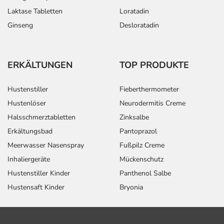
Laktase Tabletten
Loratadin
Ginseng
Desloratadin
ERKÄLTUNGEN
TOP PRODUKTE
Hustenstiller
Fieberthermometer
Hustenlöser
Neurodermitis Creme
Halsschmerztabletten
Zinksalbe
Erkältungsbad
Pantoprazol
Meerwasser Nasenspray
Fußpilz Creme
Inhaliergeräte
Mückenschutz
Hustenstiller Kinder
Panthenol Salbe
Hustensaft Kinder
Bryonia