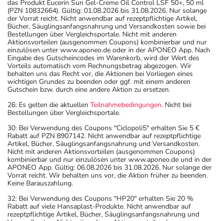
das Produkt Eucerin Sun Gel-Creme Oil Control LSF 50+, 50 ml
(PZN 10832664). Gültig: 01.08.2026 bis 31.08.2026. Nur solange
der Vorrat reicht. Nicht anwendbar auf rezeptpflichtige Artikel,
Bücher, Säuglingsanfangsnahrung und Versandkosten sowie bei
Bestellungen über Vergleichsportale. Nicht mit anderen
Aktionsvorteilen (ausgenommen Coupons) kombinierbar und nur
einzulösen unter www.aponeo.de oder in der APONEO App. Nach
Eingabe des Gutscheincodes im Warenkorb, wird der Wert des
Vorteils automatisch vom Rechnungsbetrag abgezogen. Wir
behalten uns das Recht vor, die Aktionen bei Vorliegen eines
wichtigen Grundes zu beenden oder ggf. mit einem anderen
Gutschein bzw. durch eine andere Aktion zu ersetzen.
26: Es gelten die aktuellen
Teilnahmebedingungen
. Nicht bei
Bestellungen über Vergleichsportale.
30: Bei Verwendung des Coupons "Ciclopoli5" erhalten Sie 5 €
Rabatt auf PZN 8907142. Nicht anwendbar auf rezeptpflichtige
Artikel, Bücher, Säuglingsanfangsnahrung und Versandkosten.
Nicht mit anderen Aktionsvorteilen (ausgenommen Coupons)
kombinierbar und nur einzulösen unter www.aponeo.de und in der
APONEO App. Gültig: 06.08.2026 bis 31.08.2026. Nur solange der
Vorrat reicht. Wir behalten uns vor, die Aktion früher zu beenden.
Keine Barauszahlung.
32: Bei Verwendung des Coupons "HP20" erhalten Sie 20 %
Rabatt auf viele Hansaplast-Produkte. Nicht anwendbar auf
rezeptpflichtige Artikel, Bücher, Säuglingsanfangsnahrung und