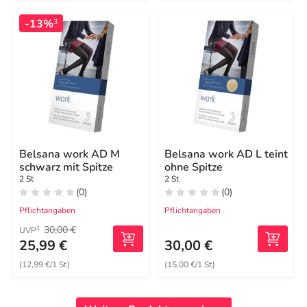
-13%
3
Belsana work AD M
Belsana work AD L teint
schwarz mit Spitze
ohne Spitze
2 St
2 St
(0)
(0)
Pflichtangaben
Pflichtangaben
30,00 €
1
UVP
25,99 €
30,00 €
(12,99 €/1 St)
(15,00 €/1 St)