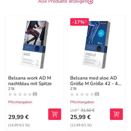
Alle Produkte anzeigen
-17%
3
Belsana work AD M
Belsana med aloe AD
nachtblau mit Spitze
Größe M Größe 42 - 44
schwarz
2 St
2 St
(0)
(0)
Pflichtangaben
Pflichtangaben
31,50 €
1
UVP
29,99 €
25,99 €
(14,99 €/1 St)
(12,99 €/1 St)