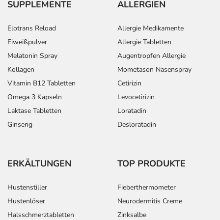
SUPPLEMENTE
ALLERGIEN
Elotrans Reload
Allergie Medikamente
Eiweißpulver
Allergie Tabletten
Melatonin Spray
Augentropfen Allergie
Kollagen
Mometason Nasenspray
Vitamin B12 Tabletten
Cetirizin
Omega 3 Kapseln
Levocetirizin
Laktase Tabletten
Loratadin
Ginseng
Desloratadin
ERKÄLTUNGEN
TOP PRODUKTE
Hustenstiller
Fieberthermometer
Hustenlöser
Neurodermitis Creme
Halsschmerztabletten
Zinksalbe