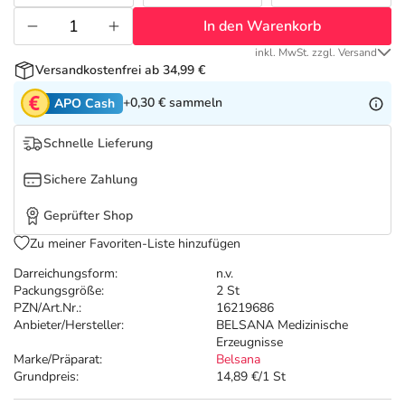
Refluthin, Lasea & Carmenthin Deals
Sport & Fitness
Täglich gut versorgt
In den Warenkorb
Salus Deals
Tierapotheke
inkl. MwSt. zzgl. Versand
Versandkostenfrei ab 34,99 €
+0,30 €
sammeln
APO Cash
Vitamine & Mineralstoffe
Schnelle Lieferung
Marken
Sichere Zahlung
Geprüfter Shop
Zu meiner Favoriten-Liste hinzufügen
Darreichungsform:
n.v.
Packungsgröße:
2 St
PZN/Art.Nr.:
16219686
Anbieter/Hersteller:
BELSANA Medizinische
Erzeugnisse
Marke/Präparat:
Belsana
Grundpreis:
14,89 €/1 St