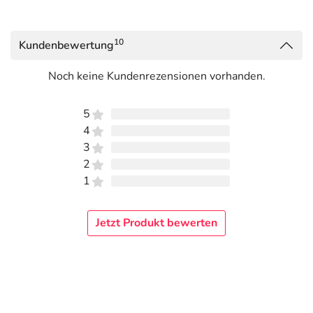
52 % Polyamid (Mikrofaser), 29 % Elastan, 19 %
Polyamid
10
Kundenbewertung
Adresse des Anbieters/Herstellers
Noch keine Kundenrezensionen vorhanden.
BELSANA Medizinische Erzeugnisse
Laubanger 20
5
96052 Bamberg
4
3
elektronische Adresse: https://www.belsana.de/ | ser­
2
vice@?belsana.?de
1
Angaben gem. EU-Produktsicherheitsverordnung (GPSR)
anzeigen
Jetzt Produkt bewerten
Das
PDF des Beipackzettels
können Sie sich oben
herunterladen.