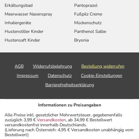
Erkältungsbad
Pantoprazol
Meerwasser Nasenspray
Fußpilz Creme
Inhaliergeräte
Mückenschutz
Hustenstiller Kinder
Panthenol Salbe
Hustensaft Kinder
Bryonia
AGB
Widerrufsbelehrung
Bestellung widerrufen
Impressum
Datenschutz
Cookie-Einstellungen
Barrierefreiheitserklärung
Informationen zu Preisangaben
Alle Preise inkl. gesetzlicher Mehrwertsteuer, gegebenenfalls
zuzüglich 3,99 €
Versandkosten
, ab 34,99 € Bestellwert
versandkostenfrei innerhalb Deutschlands.
(Lieferung nach Österreich: 4,95 € Versandkosten unabhängig vom
Bestellwert)