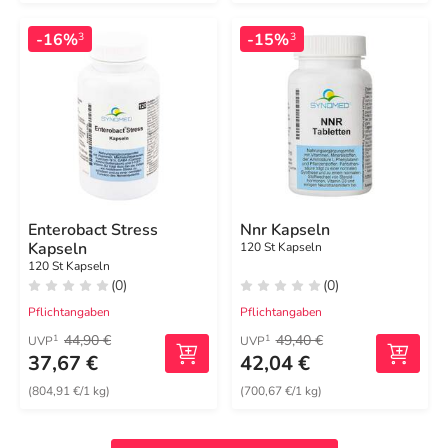
-16%
-15%
3
3
Enterobact Stress
Nnr Kapseln
Kapseln
120 St Kapseln
120 St Kapseln
(0)
(0)
Pflichtangaben
Pflichtangaben
44,90 €
49,40 €
1
1
UVP
UVP
37,67 €
42,04 €
(804,91 €/1 kg)
(700,67 €/1 kg)