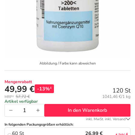
Geschenkideen
Fragen und Antworten
5% Extra Cash
Diabetes
Aktuelle Coupons
Kontakt
Avene & Ducray Deals
Körperpflege & Kosmetik
7
Ratgeber
Eucerin Deals
Liebe & Erotik
Summer SALE
Abbildung / Farbe kann abweichen
Beliebte Beiträge
Evolsin Deals
Mutter & Kind
Reiseapotheke
Mengenrabatt
E-Rezept einlösen
Frontline & Frontpro Deals
Nahrungsergänzung
Insektenschutz
49,99 €
-13%
4
120 St
Grundpreis:
57,72 €
1041,46 €/1 kg
MRP²
E-Rezept App
Nattermann Deals
Natur & Homöopathie
Sonnenpflege
Artikel verfügbar
In den Warenkorb
R(h)ein Nutrition Deals
Sanitätshaus
Sommerpflege für Haar und Kopfhaut
inkl. MwSt. inkl. Versand
In folgenden Packungsgrößen erhältlich:
26,99 €
60 St
4