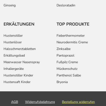
Ginseng
Desloratadin
ERKÄLTUNGEN
TOP PRODUKTE
Hustenstiller
Fieberthermometer
Hustenlöser
Neurodermitis Creme
Halsschmerztabletten
Zinksalbe
Erkältungsbad
Pantoprazol
Meerwasser Nasenspray
Fußpilz Creme
Inhaliergeräte
Mückenschutz
Hustenstiller Kinder
Panthenol Salbe
Hustensaft Kinder
Bryonia
AGB
Widerrufsbelehrung
Bestellung widerrufen