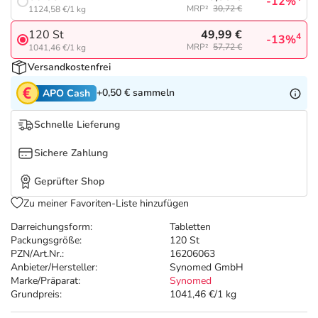
Refluthin, Lasea & Carmenthin Deals
Sport & Fitness
Täglich gut versorgt
-12%
MRP²
30,72 €
1124,58 €/1 kg
49,99 €
120 St
4
-13%
Salus Deals
Tierapotheke
MRP²
57,72 €
1041,46 €/1 kg
Versandkostenfrei
Vitamine & Mineralstoffe
+0,50 €
sammeln
APO Cash
Marken
Schnelle Lieferung
Sichere Zahlung
Geprüfter Shop
Zu meiner Favoriten-Liste hinzufügen
Darreichungsform:
Tabletten
Packungsgröße:
120 St
PZN/Art.Nr.:
16206063
Anbieter/Hersteller:
Synomed GmbH
Marke/Präparat:
Synomed
Grundpreis:
1041,46 €/1 kg