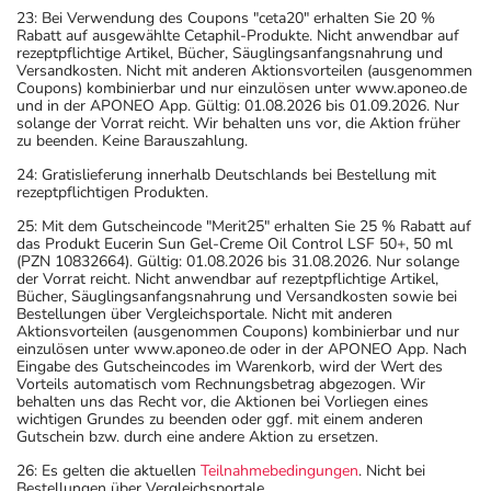
23: Bei Verwendung des Coupons "ceta20" erhalten Sie 20 %
Rabatt auf ausgewählte Cetaphil-Produkte. Nicht anwendbar auf
rezeptpflichtige Artikel, Bücher, Säuglingsanfangsnahrung und
Versandkosten. Nicht mit anderen Aktionsvorteilen (ausgenommen
Coupons) kombinierbar und nur einzulösen unter www.aponeo.de
und in der APONEO App. Gültig: 01.08.2026 bis 01.09.2026. Nur
solange der Vorrat reicht. Wir behalten uns vor, die Aktion früher
zu beenden. Keine Barauszahlung.
24: Gratislieferung innerhalb Deutschlands bei Bestellung mit
rezeptpflichtigen Produkten.
25: Mit dem Gutscheincode "Merit25" erhalten Sie 25 % Rabatt auf
das Produkt Eucerin Sun Gel-Creme Oil Control LSF 50+, 50 ml
(PZN 10832664). Gültig: 01.08.2026 bis 31.08.2026. Nur solange
der Vorrat reicht. Nicht anwendbar auf rezeptpflichtige Artikel,
Bücher, Säuglingsanfangsnahrung und Versandkosten sowie bei
Bestellungen über Vergleichsportale. Nicht mit anderen
Aktionsvorteilen (ausgenommen Coupons) kombinierbar und nur
einzulösen unter www.aponeo.de oder in der APONEO App. Nach
Eingabe des Gutscheincodes im Warenkorb, wird der Wert des
Vorteils automatisch vom Rechnungsbetrag abgezogen. Wir
behalten uns das Recht vor, die Aktionen bei Vorliegen eines
wichtigen Grundes zu beenden oder ggf. mit einem anderen
Gutschein bzw. durch eine andere Aktion zu ersetzen.
26: Es gelten die aktuellen
Teilnahmebedingungen
. Nicht bei
Bestellungen über Vergleichsportale.