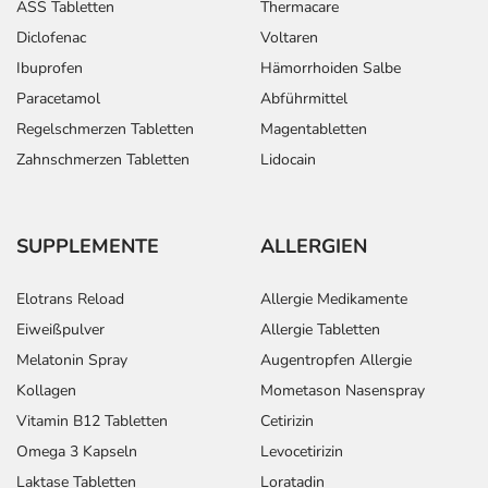
ASS Tabletten
Thermacare
Diclofenac
Voltaren
Ibuprofen
Hämorrhoiden Salbe
Paracetamol
Abführmittel
Regelschmerzen Tabletten
Magentabletten
Zahnschmerzen Tabletten
Lidocain
SUPPLEMENTE
ALLERGIEN
Elotrans Reload
Allergie Medikamente
Eiweißpulver
Allergie Tabletten
Melatonin Spray
Augentropfen Allergie
Kollagen
Mometason Nasenspray
Vitamin B12 Tabletten
Cetirizin
Omega 3 Kapseln
Levocetirizin
Laktase Tabletten
Loratadin