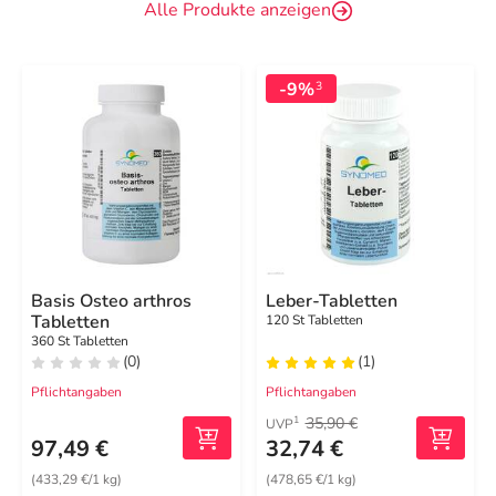
Alle Produkte anzeigen
-9%
3
Basis Osteo arthros
Leber-Tabletten
Tabletten
120 St Tabletten
360 St Tabletten
(0)
(1)
Pflichtangaben
Pflichtangaben
35,90 €
1
UVP
97,49 €
32,74 €
(433,29 €/1 kg)
(478,65 €/1 kg)