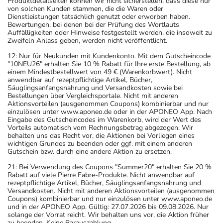
Produktdetailseiten können wir nicht sicherstellen, dass diese nur
von solchen Kunden stammen, die die Waren oder
Dienstleistungen tatsächlich genutzt oder erworben haben.
Bewertungen, bei denen bei der Prüfung des Wortlauts
Auffälligkeiten oder Hinweise festgestellt werden, die insoweit zu
Zweifeln Anlass geben, werden nicht veröffentlicht.
12: Nur für Neukunden mit Kundenkonto. Mit dem Gutscheincode
"10NEU26" erhalten Sie 10 % Rabatt für Ihre erste Bestellung, ab
einem Mindestbestellwert von 49 € (Warenkorbwert). Nicht
anwendbar auf rezeptpflichtige Artikel, Bücher,
Säuglingsanfangsnahrung und Versandkosten sowie bei
Bestellungen über Vergleichsportale. Nicht mit anderen
Aktionsvorteilen (ausgenommen Coupons) kombinierbar und nur
einzulösen unter www.aponeo.de oder in der APONEO App. Nach
Eingabe des Gutscheincodes im Warenkorb, wird der Wert des
Vorteils automatisch vom Rechnungsbetrag abgezogen. Wir
behalten uns das Recht vor, die Aktionen bei Vorliegen eines
wichtigen Grundes zu beenden oder ggf. mit einem anderen
Gutschein bzw. durch eine andere Aktion zu ersetzen.
21: Bei Verwendung des Coupons "Summer20" erhalten Sie 20 %
Rabatt auf viele Pierre Fabre-Produkte. Nicht anwendbar auf
rezeptpflichtige Artikel, Bücher, Säuglingsanfangsnahrung und
Versandkosten. Nicht mit anderen Aktionsvorteilen (ausgenommen
Coupons) kombinierbar und nur einzulösen unter www.aponeo.de
und in der APONEO App. Gültig: 27.07.2026 bis 09.08.2026. Nur
solange der Vorrat reicht. Wir behalten uns vor, die Aktion früher
zu beenden. Keine Barauszahlung.