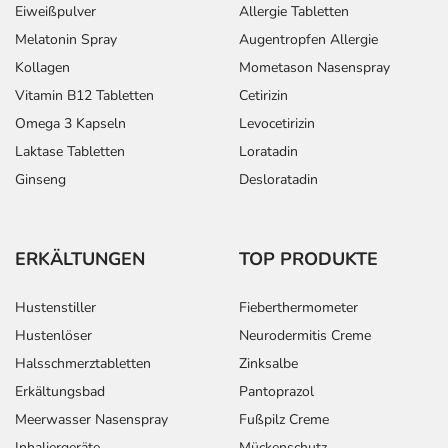
Eiweißpulver
Allergie Tabletten
Melatonin Spray
Augentropfen Allergie
Kollagen
Mometason Nasenspray
Vitamin B12 Tabletten
Cetirizin
Omega 3 Kapseln
Levocetirizin
Laktase Tabletten
Loratadin
Ginseng
Desloratadin
ERKÄLTUNGEN
TOP PRODUKTE
Hustenstiller
Fieberthermometer
Hustenlöser
Neurodermitis Creme
Halsschmerztabletten
Zinksalbe
Erkältungsbad
Pantoprazol
Meerwasser Nasenspray
Fußpilz Creme
Inhaliergeräte
Mückenschutz