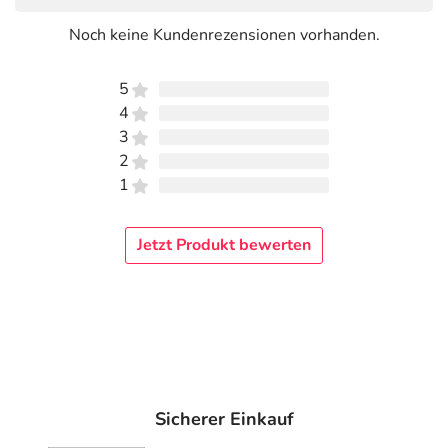
glücklich!
Noch keine Kundenrezensionen vorhanden.
schenkt ein Gefühl der Leichtigkeit
sonniger Duft nach Apfelsinen
5
schützt die Haut vor dem Austrocknen
4
3
Anwendung
2
1
Duschgel auf die feuchte Haut auftragen, kurz
aufschäumen, Duft genießen und gründlich wieder
abspülen.
Jetzt Produkt bewerten
Hinweise
Kosmetisches Mittel. Nicht einnehmen und für Kinder
unzugänglich aufbewahren.
Inhaltsstoffe
Kneipp Aroma-Pflegedusche Lebensfreude:
Aqua
Sicherer Einkauf
(Water), Sodium Laureth Sulfate, Glycerin,