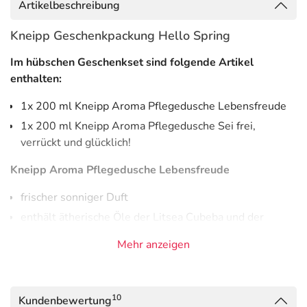
Artikelbeschreibung
Kneipp Geschenkpackung Hello Spring
Im hübschen Geschenkset sind folgende Artikel
enthalten:
1x 200 ml Kneipp Aroma Pflegedusche Lebensfreude
1x 200 ml Kneipp Aroma Pflegedusche Sei frei,
verrückt und glücklich!
Kneipp Aroma Pflegedusche Lebensfreude
frischer sonniger Duft
enthält ätherische Öle der Litsea Cubeba und der
Zitrone
Mehr anzeigen
natürlich pflegendes Öl verwöhnt die Haut und macht
sie zart und geschmeidig
Kneipp Aroma Pflegedusche Sei frei, verrückt und
10
Kundenbewertung