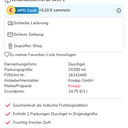
Refluthin, Lasea & Carmenthin Deals
Sport & Fitness
Täglich gut versorgt
+0,10 €
sammeln
APO Cash
Salus Deals
Tierapotheke
Schnelle Lieferung
Vitamine & Mineralstoffe
Sichere Zahlung
Geprüfter Shop
Marken
Zu meiner Favoriten-Liste hinzufügen
Darreichungsform:
Duschgel
Packungsgröße:
2X200 ml
PZN/Art.Nr.:
16142400
Anbieter/Hersteller:
Kneipp GmbH
Marke/Präparat:
Kneipp
Grundpreis:
24,75 €/1 l
Geschenkset als hübsche Frühlingsedition
Enthält 2 Packungen Duschgel in Originalgröße
Fruchtig frischer Duft