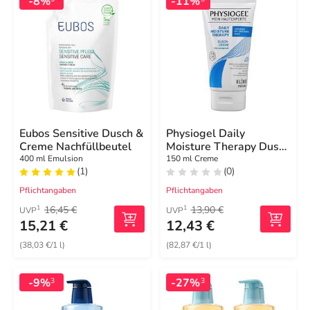
-8%
-11%
Eubos Sensitive Dusch &
Physiogel Daily
Creme Nachfüllbeutel
Moisture Therapy Dusch
Creme für normale bis
400 ml Emulsion
150 ml Creme
(1)
(0)
trockene Haut
Pflichtangaben
Pflichtangaben
16,45 €
13,90 €
1
1
UVP
UVP
15,21 €
12,43 €
(38,03 €/1 l)
(82,87 €/1 l)
-9%
-27%
3
3