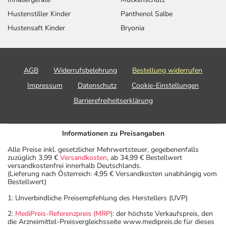
Hustenstiller Kinder
Panthenol Salbe
Hustensaft Kinder
Bryonia
AGB
Widerrufsbelehrung
Bestellung widerrufen
Impressum
Datenschutz
Cookie-Einstellungen
Barrierefreiheitserklärung
Informationen zu Preisangaben
Alle Preise inkl. gesetzlicher Mehrwertsteuer, gegebenenfalls
zuzüglich 3,99 €
Versandkosten
, ab 34,99 € Bestellwert
versandkostenfrei innerhalb Deutschlands.
(Lieferung nach Österreich: 4,95 € Versandkosten unabhängig vom
Bestellwert)
1: Unverbindliche Preisempfehlung des Herstellers (UVP)
2:
MediPreis-Referenzpreis (MRP)
: der höchste Verkaufspreis, den
die Arzneimittel-Preisvergleichsseite www.medipreis.de für dieses