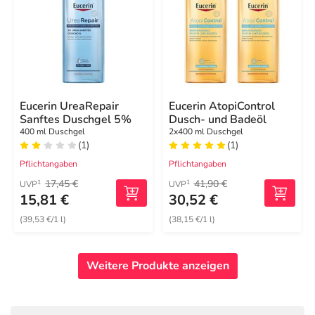
Eucerin UreaRepair
Eucerin AtopiControl
Sanftes Duschgel 5%
Dusch- und Badeöl
400 ml Duschgel
2x400 ml Duschgel
(1)
(1)
Pflichtangaben
Pflichtangaben
17,45 €
41,90 €
1
1
UVP
UVP
15,81 €
30,52 €
(39,53 €/1 l)
(38,15 €/1 l)
Weitere Produkte anzeigen