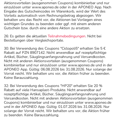
Aktionsvorteilen (ausgenommen Coupons) kombinierbar und nur
einzulösen unter www.aponeo.de oder in der APONEO App. Nach
Eingabe des Gutscheincodes im Warenkorb, wird der Wert des
Vorteils automatisch vom Rechnungsbetrag abgezogen. Wir
behalten uns das Recht vor, die Aktionen bei Vorliegen eines
wichtigen Grundes zu beenden oder ggf. mit einem anderen
Gutschein bzw. durch eine andere Aktion zu ersetzen.
26: Es gelten die aktuellen
Teilnahmebedingungen
. Nicht bei
Bestellungen über Vergleichsportale.
30: Bei Verwendung des Coupons "Ciclopoli5" erhalten Sie 5 €
Rabatt auf PZN 8907142. Nicht anwendbar auf rezeptpflichtige
Artikel, Bücher, Säuglingsanfangsnahrung und Versandkosten.
Nicht mit anderen Aktionsvorteilen (ausgenommen Coupons)
kombinierbar und nur einzulösen unter www.aponeo.de und in der
APONEO App. Gültig: 06.08.2026 bis 31.08.2026. Nur solange der
Vorrat reicht. Wir behalten uns vor, die Aktion früher zu beenden.
Keine Barauszahlung.
32: Bei Verwendung des Coupons "HP20" erhalten Sie 20 %
Rabatt auf viele Hansaplast-Produkte. Nicht anwendbar auf
rezeptpflichtige Artikel, Bücher, Säuglingsanfangsnahrung und
Versandkosten. Nicht mit anderen Aktionsvorteilen (ausgenommen
Coupons) kombinierbar und nur einzulösen unter www.aponeo.de
und in der APONEO App. Gültig: 01.07.2026 bis 31.08.2026. Nur
solange der Vorrat reicht. Wir behalten uns vor, die Aktion früher
zu beenden. Keine Barauszahlung.