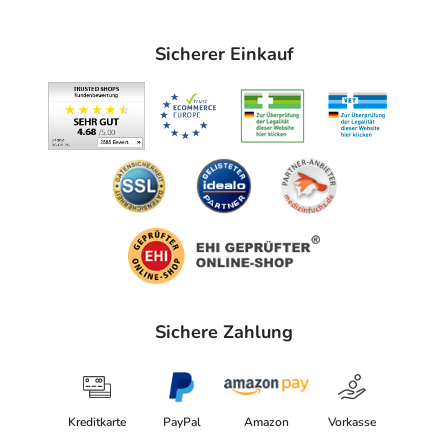
anzeigen
Das
PDF des Beipackzettels
können Sie sich oben
Sicherer Einkauf
herunterladen.
Sichere Zahlung
Kreditkarte
PayPal
Amazon
Vorkasse