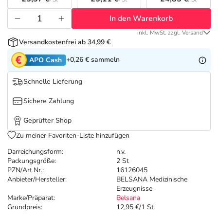
Refluthin, Lasea & Carmenthin Deals
Sport & Fitness
Täglich gut versorgt
In den Warenkorb
Salus Deals
Tierapotheke
inkl. MwSt. zzgl. Versand
Versandkostenfrei ab 34,99 €
Vitamine & Mineralstoffe
+0,26 €
sammeln
APO Cash
Schnelle Lieferung
Marken
Sichere Zahlung
Geprüfter Shop
Zu meiner Favoriten-Liste hinzufügen
Darreichungsform:
n.v.
Packungsgröße:
2 St
PZN/Art.Nr.:
16126045
Anbieter/Hersteller:
BELSANA Medizinische
Erzeugnisse
Marke/Präparat:
Belsana
Grundpreis:
12,95 €/1 St