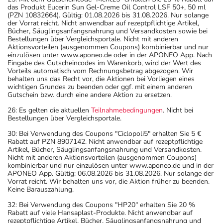
das Produkt Eucerin Sun Gel-Creme Oil Control LSF 50+, 50 ml
(PZN 10832664). Gültig: 01.08.2026 bis 31.08.2026. Nur solange
der Vorrat reicht. Nicht anwendbar auf rezeptpflichtige Artikel,
Bücher, Säuglingsanfangsnahrung und Versandkosten sowie bei
Bestellungen über Vergleichsportale. Nicht mit anderen
Aktionsvorteilen (ausgenommen Coupons) kombinierbar und nur
einzulösen unter www.aponeo.de oder in der APONEO App. Nach
Eingabe des Gutscheincodes im Warenkorb, wird der Wert des
Vorteils automatisch vom Rechnungsbetrag abgezogen. Wir
behalten uns das Recht vor, die Aktionen bei Vorliegen eines
wichtigen Grundes zu beenden oder ggf. mit einem anderen
Gutschein bzw. durch eine andere Aktion zu ersetzen.
26: Es gelten die aktuellen
Teilnahmebedingungen
. Nicht bei
Bestellungen über Vergleichsportale.
30: Bei Verwendung des Coupons "Ciclopoli5" erhalten Sie 5 €
Rabatt auf PZN 8907142. Nicht anwendbar auf rezeptpflichtige
Artikel, Bücher, Säuglingsanfangsnahrung und Versandkosten.
Nicht mit anderen Aktionsvorteilen (ausgenommen Coupons)
kombinierbar und nur einzulösen unter www.aponeo.de und in der
APONEO App. Gültig: 06.08.2026 bis 31.08.2026. Nur solange der
Vorrat reicht. Wir behalten uns vor, die Aktion früher zu beenden.
Keine Barauszahlung.
32: Bei Verwendung des Coupons "HP20" erhalten Sie 20 %
Rabatt auf viele Hansaplast-Produkte. Nicht anwendbar auf
rezeptpflichtige Artikel, Bücher, Säuglingsanfangsnahrung und