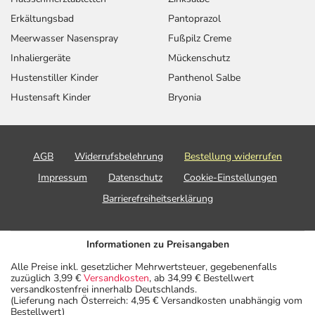
Erkältungsbad
Pantoprazol
Meerwasser Nasenspray
Fußpilz Creme
Inhaliergeräte
Mückenschutz
Hustenstiller Kinder
Panthenol Salbe
Hustensaft Kinder
Bryonia
AGB
Widerrufsbelehrung
Bestellung widerrufen
Impressum
Datenschutz
Cookie-Einstellungen
Barrierefreiheitserklärung
Informationen zu Preisangaben
Alle Preise inkl. gesetzlicher Mehrwertsteuer, gegebenenfalls
zuzüglich 3,99 €
Versandkosten
, ab 34,99 € Bestellwert
versandkostenfrei innerhalb Deutschlands.
(Lieferung nach Österreich: 4,95 € Versandkosten unabhängig vom
Bestellwert)