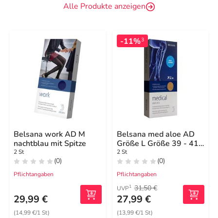
Alle Produkte anzeigen
-11%
3
Belsana work AD M
Belsana med aloe AD
nachtblau mit Spitze
Größe L Größe 39 - 41
beige
2 St
2 St
(0)
(0)
Pflichtangaben
Pflichtangaben
31,50 €
1
UVP
29,99 €
27,99 €
(14,99 €/1 St)
(13,99 €/1 St)