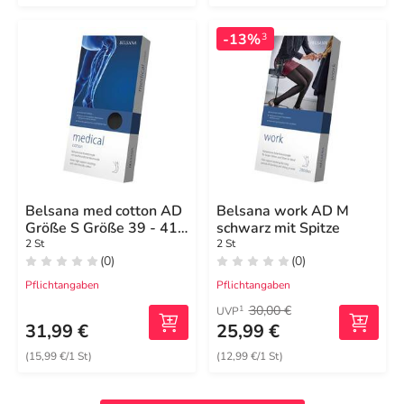
-13%
3
Belsana med cotton AD
Belsana work AD M
Größe S Größe 39 - 41
schwarz mit Spitze
schwarz
2 St
2 St
(0)
(0)
Pflichtangaben
Pflichtangaben
30,00 €
1
UVP
31,99 €
25,99 €
(15,99 €/1 St)
(12,99 €/1 St)