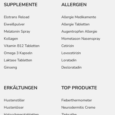
SUPPLEMENTE
ALLERGIEN
Elotrans Reload
Allergie Medikamente
Eiweißpulver
Allergie Tabletten
Melatonin Spray
Augentropfen Allergie
Kollagen
Mometason Nasenspray
Vitamin B12 Tabletten
Cetirizin
Omega 3 Kapseln
Levocetirizin
Laktase Tabletten
Loratadin
Ginseng
Desloratadin
ERKÄLTUNGEN
TOP PRODUKTE
Hustenstiller
Fieberthermometer
Hustenlöser
Neurodermitis Creme
Halsschmerztabletten
Zinksalbe