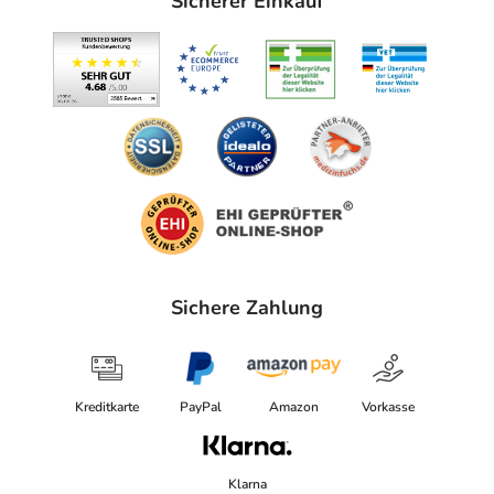
Sicherer Einkauf
96052 Bamberg
elektronische Adresse: https://www.belsana.de/ | ser­
vice@?belsana.?de
Angaben gem. EU-Produktsicherheitsverordnung (GPSR)
anzeigen
Das
PDF des Beipackzettels
können Sie sich oben
herunterladen.
Sichere Zahlung
Kreditkarte
PayPal
Amazon
Vorkasse
Klarna