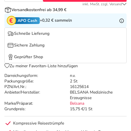
Refluthin, Lasea & Carmenthin Deals
Sport & Fitness
Täglich gut versorgt
inkl. MwSt. zzgl. Versand
Versandkostenfrei ab 34,99 €
Salus Deals
Tierapotheke
+0,32 €
sammeln
APO Cash
Schnelle Lieferung
Vitamine & Mineralstoffe
Sichere Zahlung
Marken
Geprüfter Shop
Zu meiner Favoriten-Liste hinzufügen
Darreichungsform:
n.v.
Packungsgröße:
2 St
PZN/Art.Nr.:
16125614
Anbieter/Hersteller:
BELSANA Medizinische
Erzeugnisse
Marke/Präparat:
Belsana
Grundpreis:
15,75 €/1 St
Kompressive Reisestrümpfe