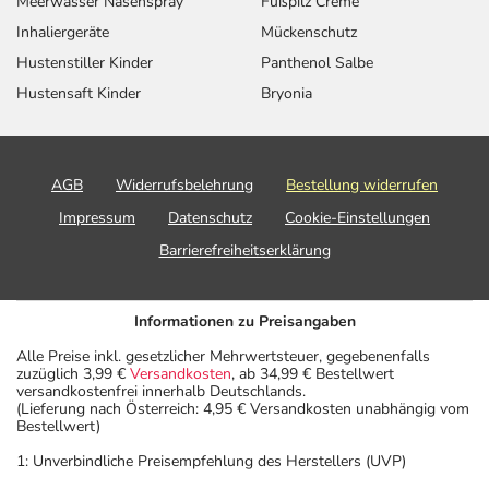
Meerwasser Nasenspray
Fußpilz Creme
Inhaliergeräte
Mückenschutz
Hustenstiller Kinder
Panthenol Salbe
Hustensaft Kinder
Bryonia
AGB
Widerrufsbelehrung
Bestellung widerrufen
Impressum
Datenschutz
Cookie-Einstellungen
Barrierefreiheitserklärung
Informationen zu Preisangaben
Alle Preise inkl. gesetzlicher Mehrwertsteuer, gegebenenfalls
zuzüglich 3,99 €
Versandkosten
, ab 34,99 € Bestellwert
versandkostenfrei innerhalb Deutschlands.
(Lieferung nach Österreich: 4,95 € Versandkosten unabhängig vom
Bestellwert)
1: Unverbindliche Preisempfehlung des Herstellers (UVP)