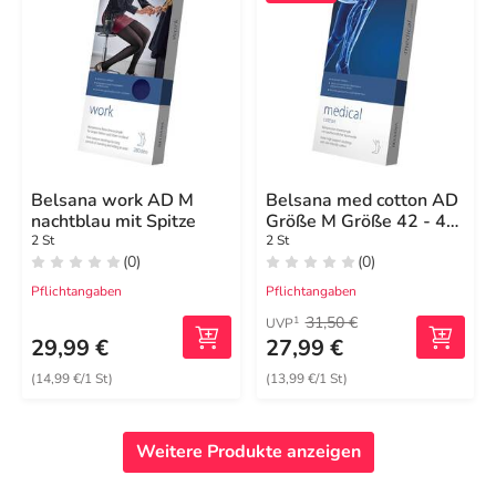
Belsana work AD M
Belsana med cotton AD
nachtblau mit Spitze
Größe M Größe 42 - 44
anthrazit
2 St
2 St
(0)
(0)
Pflichtangaben
Pflichtangaben
31,50 €
1
UVP
29,99 €
27,99 €
(14,99 €/1 St)
(13,99 €/1 St)
Weitere Produkte anzeigen