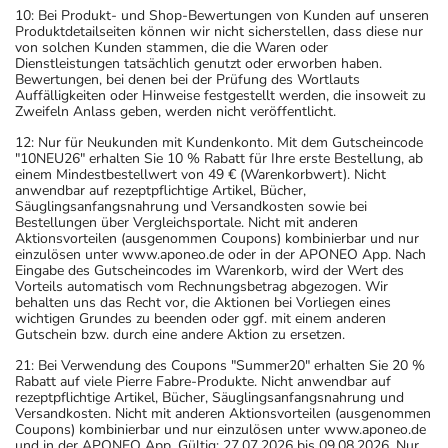
10: Bei Produkt- und Shop-Bewertungen von Kunden auf unseren
Produktdetailseiten können wir nicht sicherstellen, dass diese nur
von solchen Kunden stammen, die die Waren oder
Dienstleistungen tatsächlich genutzt oder erworben haben.
Bewertungen, bei denen bei der Prüfung des Wortlauts
Auffälligkeiten oder Hinweise festgestellt werden, die insoweit zu
Zweifeln Anlass geben, werden nicht veröffentlicht.
12: Nur für Neukunden mit Kundenkonto. Mit dem Gutscheincode
"10NEU26" erhalten Sie 10 % Rabatt für Ihre erste Bestellung, ab
einem Mindestbestellwert von 49 € (Warenkorbwert). Nicht
anwendbar auf rezeptpflichtige Artikel, Bücher,
Säuglingsanfangsnahrung und Versandkosten sowie bei
Bestellungen über Vergleichsportale. Nicht mit anderen
Aktionsvorteilen (ausgenommen Coupons) kombinierbar und nur
einzulösen unter www.aponeo.de oder in der APONEO App. Nach
Eingabe des Gutscheincodes im Warenkorb, wird der Wert des
Vorteils automatisch vom Rechnungsbetrag abgezogen. Wir
behalten uns das Recht vor, die Aktionen bei Vorliegen eines
wichtigen Grundes zu beenden oder ggf. mit einem anderen
Gutschein bzw. durch eine andere Aktion zu ersetzen.
21: Bei Verwendung des Coupons "Summer20" erhalten Sie 20 %
Rabatt auf viele Pierre Fabre-Produkte. Nicht anwendbar auf
rezeptpflichtige Artikel, Bücher, Säuglingsanfangsnahrung und
Versandkosten. Nicht mit anderen Aktionsvorteilen (ausgenommen
Coupons) kombinierbar und nur einzulösen unter www.aponeo.de
und in der APONEO App. Gültig: 27.07.2026 bis 09.08.2026. Nur