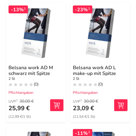
-13%
-23%
3
3
Belsana work AD M
Belsana work AD L
schwarz mit Spitze
make-up mit Spitze
2 St
2 St
(0)
(0)
Pflichtangaben
Pflichtangaben
30,00 €
30,00 €
1
1
UVP
UVP
25,99 €
23,09 €
(12,99 €/1 St)
(11,54 €/1 St)
-11%
3