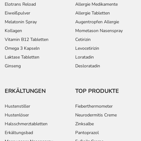
Elotrans Reload
Allergie Medikamente
Eiweißpulver
Allergie Tabletten
Melatonin Spray
Augentropfen Allergie
Kollagen
Mometason Nasenspray
Vitamin B12 Tabletten
Cetirizin
Omega 3 Kapseln
Levocetirizin
Laktase Tabletten
Loratadin
Ginseng
Desloratadin
ERKÄLTUNGEN
TOP PRODUKTE
Hustenstiller
Fieberthermometer
Hustenlöser
Neurodermitis Creme
Halsschmerztabletten
Zinksalbe
Erkältungsbad
Pantoprazol