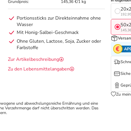
In folgende
Grundpreis:
145,36 €/1 kg
20x2
192,95
Portionssticks zur Direkteinnahme ohne
Wasser
50x2
145,36
Mit Honig-Salbei-Geschmack
Versan
Ohne Gluten, Lactose, Soja, Zucker oder
Farbstoffe
AP
Zur Artikelbeschreibung
Schne
Zu den Lebensmittelangaben
Siche
Geprü
Zu mein
sgewogene und abwechslungsreiche Ernährung und eine
e Verzehrmenge darf nicht überschritten werden. Das
ern.