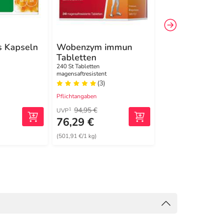
 Kapseln
Wobenzym immun
Pro-Symbiofl
Tabletten
mit Bakterien
& Zink
240 St Tabletten
50 ml Tropfen zum E
magensaftresistent
(3)
(1)
Pflichtangaben
Pflichtangaben
94,95 €
21,19 €
1
1
UVP
UVP
76,29 €
19,79 €
(501,91 €/1 kg)
(395,80 €/1 l)