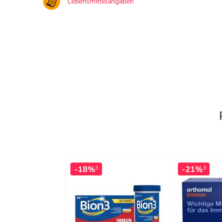
Lebensmittelangaben
-18%
-21%
3
3