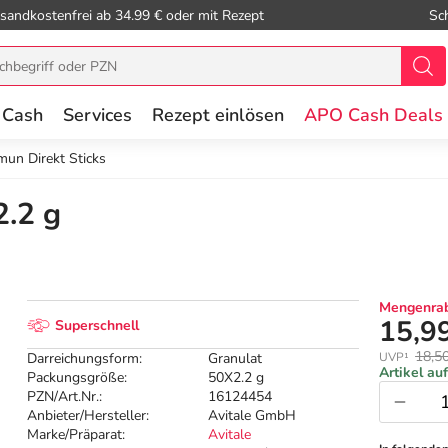
sandkostenfrei ab 34.99 € oder mit Rezept
Sc
 Cash
Services
Rezept einlösen
APO Cash Deals
un Direkt Sticks
2.2 g
Mengenrab
15,9
Superschnell
18,5
Darreichungsform:
Granulat
UVP¹
Artikel au
Packungsgröße:
50X2.2 g
PZN/Art.Nr.:
16124454
Anbieter/Hersteller:
Avitale GmbH
Marke/Präparat:
Avitale