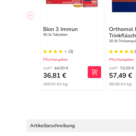
Bion 3 Immun
Orthomol
Trinkfläsc
90 St Tabletten
30 St Trinkampu
(3)
(
Pflichtangaben
Pflichtangaben
44,99 €
72,99 €
1
1
UVP
UVP
36,81 €
57,49 €
(409,91 €/1 kg)
(80,86 €/1 kg)
Artikelbeschreibung