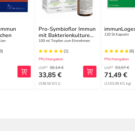
 Immun
Pro-Symbioflor Immun
immunLoges
hchen
mit Bakterienkulturen
120 St Kapseln
& Zink
llen
100 ml Tropfen zum Einnehmen
8)
(1)
(6)
Pflichtangaben
Pflichtangaben
38,14 €
93,97 €
1
1
UVP
UVP
33,85 €
71,49 €
(338,50 €/1 l)
(1153,06 €/1 kg)