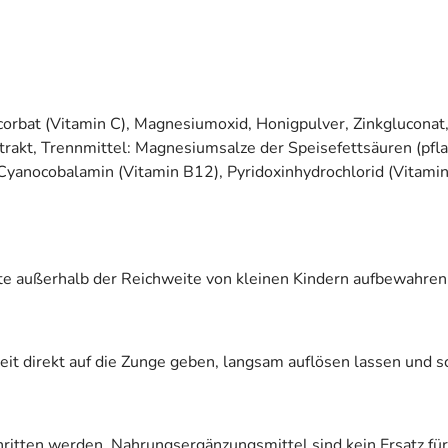
scorbat (Vitamin C), Magnesiumoxid, Honigpulver, Zinkgluconat
xtrakt, Trennmittel: Magnesiumsalze der Speisefettsäuren (pfl
, Cyanocobalamin (Vitamin B12), Pyridoxinhydrochlorid (Vitami
te außerhalb der Reichweite von kleinen Kindern aufbewahren
zeit direkt auf die Zunge geben, langsam auflösen lassen und s
chritten werden. Nahrungsergänzungsmittel sind kein Ersatz 