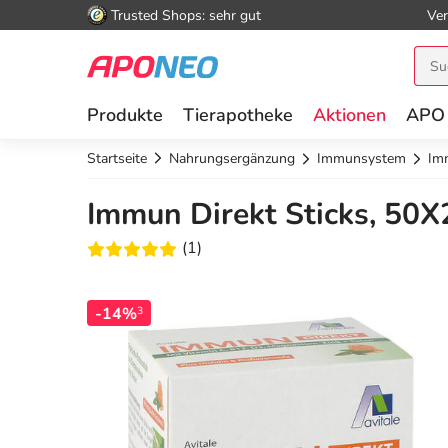
Trusted Shops: sehr gut
Ver
Produkte
Tierapotheke
Aktionen
APO
Startseite
Nahrungsergänzung
Immunsystem
Imm
Immun Direkt Sticks, 50X
(1)
-14%
3