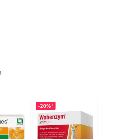
m
-20%
-7%
3
3