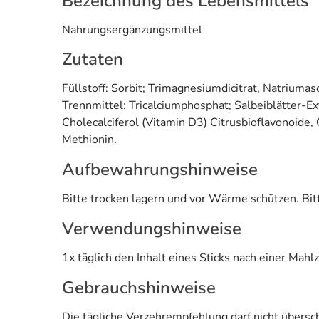
Bezeichnung des Lebensmittels
Nahrungsergänzungsmittel
Zutaten
Füllstoff: Sorbit; Trimagnesiumdicitrat, Natriuma
Trennmittel: Tricalciumphosphat; Salbeiblätter-E
Cholecalciferol (Vitamin D3) Citrusbioflavonoide
Methionin.
Aufbewahrungshinweise
Bitte trocken lagern und vor Wärme schützen. Bit
Verwendungshinweise
1x täglich den Inhalt eines Sticks nach einer Mahl
Gebrauchshinweise
Die tägliche Verzehrempfehlung darf nicht übers