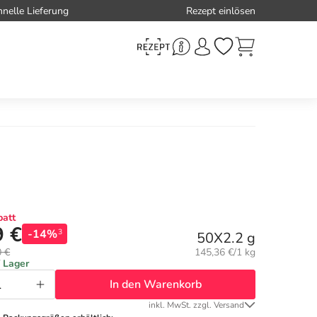
hnelle Lieferung
Rezept einlösen
att
9 €
-14%
3
50X2.2 g
Grundpreis:
0 €
145,36 €/1 kg
f Lager
In den Warenkorb
inkl. MwSt. zzgl. Versand