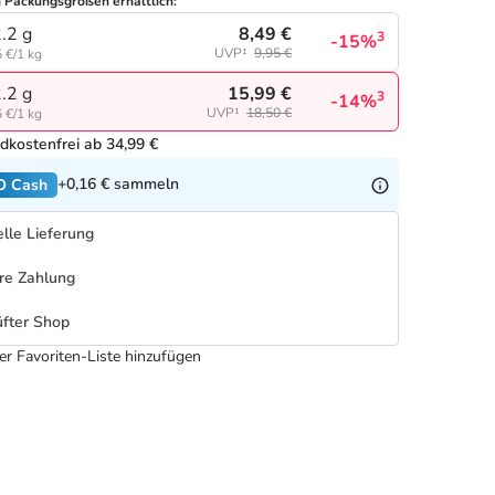
n Packungsgrößen erhältlich:
8,49 €
.2 g
3
-15%
UVP¹
9,95 €
 €/1 kg
15,99 €
.2 g
3
-14%
UVP¹
18,50 €
 €/1 kg
dkostenfrei ab 34,99 €
+0,16 €
sammeln
O Cash
lle Lieferung
re Zahlung
fter Shop
er Favoriten-Liste hinzufügen