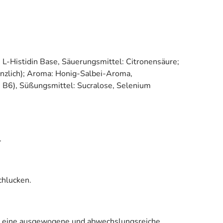
, L-Histidin Base, Säuerungsmittel: Citronensäure;
anzlich); Aroma: Honig-Salbei-Aroma,
n B6), Süßungsmittel: Sucralose, Selenium
.
chlucken.
für eine ausgewogene und abwechslungsreiche