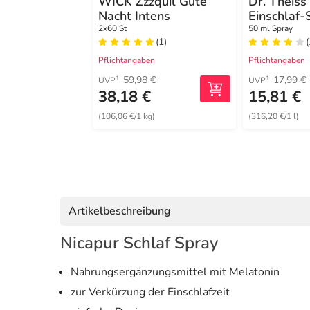
WICK Zzzquil Gute
Dr. Theiss
Nacht Intens
Einschlaf
2x60 St
50 ml Spray
(1)
(
Pflichtangaben
Pflichtangaben
59,98 €
17,99 €
1
1
UVP
UVP
38,18 €
15,81 €
(106,06 €/1 kg)
(316,20 €/1 l)
Artikelbeschreibung
Nicapur Schlaf Spray
Nahrungsergänzungsmittel mit Melatonin
zur Verkürzung der Einschlafzeit