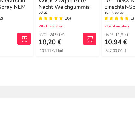
 Melatonin
WICK Zzzquil Gute
Dr. Theiss 
-Spray NEM
Nacht Weichgummis
Einschlaf-S
60 St
20 ml Spray
2)
(16)
(1)
Pflichtangaben
Pflichtangaben
24,99 €
11,99 €
1
1
UVP
UVP
18,20 €
10,94 €
(101,11 €/1 kg)
(547,00 €/1 l)