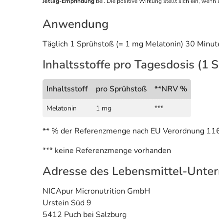
Jetlag-Empfindung
bei. Die positive Wirkung stellt sich ein, we
Anwendung
Täglich 1 Sprühstoß (= 1 mg Melatonin) 30 Minu
Inhaltsstoffe pro Tagesdosis (1 
Inhaltsstoff
pro Sprühstoß
**NRV %
Melatonin
1 mg
***
** % der Referenzmenge nach EU Verordnung 1
*** keine Referenzmenge vorhanden
Adresse des Lebensmittel-Unte
NICApur Micronutrition GmbH
Urstein Süd 9
5412 Puch bei Salzburg