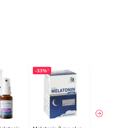
-33%
-32%
3
3