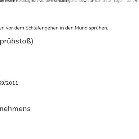
nn am ersten Reisetag kurz vor dem Schlafengehen sowie an den ersten Tagen nach 
ten vor dem Schlafengehen in den Mund sprühen.
Sprühstoß)
169/2011
rnehmens