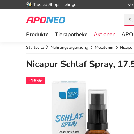
Trusted Shops: sehr gut
Ver
Produkte
Tierapotheke
Aktionen
APO
Startseite
Nahrungsergänzung
Melatonin
Nicapur
Nicapur Schlaf Spray, 17.
-16%
3