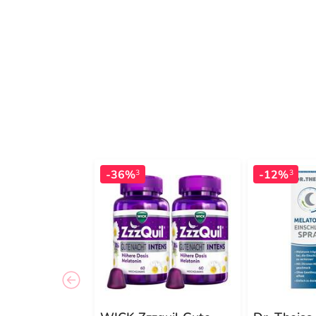
-36%
-12%
3
3