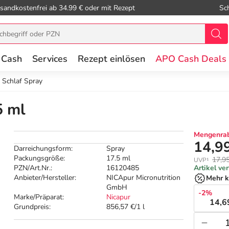
sandkostenfrei ab 34.99 € oder mit Rezept
Sc
 Cash
Services
Rezept einlösen
APO Cash Deals
 Schlaf Spray
5 ml
Mengenrab
14,9
Darreichungsform:
Spray
Packungsgröße:
17.5 ml
17,9
UVP¹
PZN/Art.Nr.:
16120485
Artikel ve
Anbieter/Hersteller:
NICApur Micronutrition
Mehr k
GmbH
-2%
Marke/Präparat:
Nicapur
14,6
Grundpreis:
856,57 €/1 l