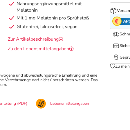
Nahrungsergänzungsmittel mit
Melatonin
Versan
Mit 1 mg Melatonin pro Sprühstoß
AP
Glutenfrei, laktosefrei, vegan
Schne
Zur Artikelbeschreibung
Siche
Zu den Lebensmittelangaben
Geprü
Zu mein
sgewogene und abwechslungsreiche Ernährung und eine
e Verzehrmenge darf nicht überschritten werden. Das
ern.
nleitung (PDF)
Lebensmittelangaben