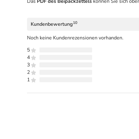
Das
PDF des Beipackzettels
können Sie sich obe
10
Kundenbewertung
Noch keine Kundenrezensionen vorhanden.
5
4
3
2
1