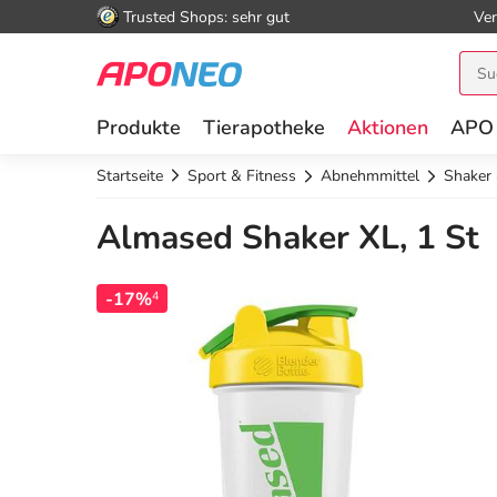
Trusted Shops: sehr gut
Ver
Produkte
Tierapotheke
Aktionen
APO
Startseite
Sport & Fitness
Abnehmmittel
Shaker 
Almased Shaker XL, 1 St
-17%
4