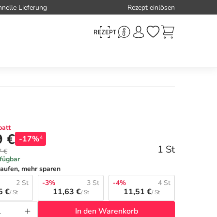
hnelle Lieferung
Rezept einlösen
att
9 €
-17%
4
1 St
7 €
rfügbar
aufen, mehr sparen
2 St
-3%
3 St
-4%
4 St
5 €
11,63 €
11,51 €
/ St
/ St
/ St
In den Warenkorb