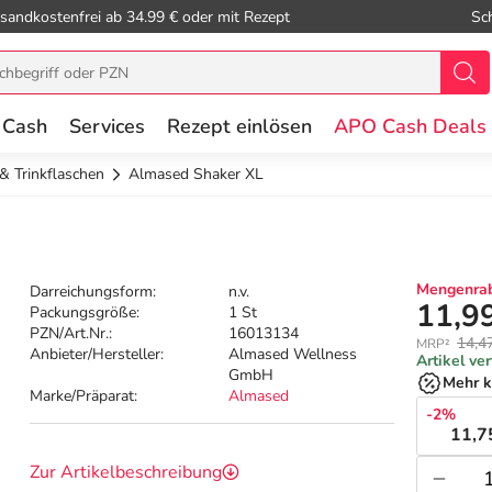
sandkostenfrei ab 34.99 € oder mit Rezept
Sc
 Cash
Services
Rezept einlösen
APO Cash Deals
& Trinkflaschen
Almased Shaker XL
Mengenrab
Darreichungsform:
n.v.
11,9
Packungsgröße:
1 St
PZN/Art.Nr.:
16013134
14,4
MRP²
Anbieter/Hersteller:
Almased Wellness
Artikel ve
GmbH
Mehr k
Marke/Präparat:
Almased
-2%
11,7
Zur Artikelbeschreibung