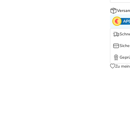
Versan
AP
Schne
Siche
Geprü
Zu mein