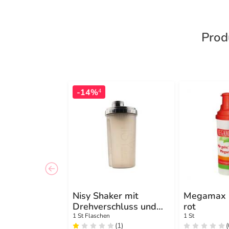
Prod
-14%
4
Nisy Shaker mit
Megamax 
Drehverschluss und
rot
Sieb 700 ml
1 St Flaschen
1 St
(1)
(