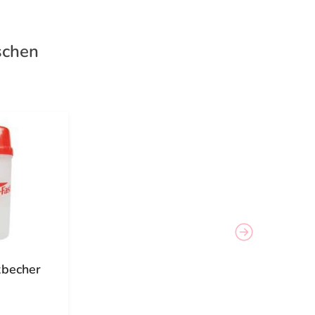
schen
xbecher